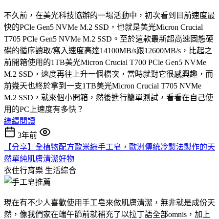
不久前，在美光科技協辦的一場活動中，初次看到目前速度最
快的PCle Gen5 NVMe M.2 SSD，也就是美光Micron Crucial
T705 PCle Gen5 NVMe M.2 SSD。至於這款最新超高速固態硬
碟的循序讀取/寫入速度高達14100MB/s跟12600MB/s，比起之
前開箱使用的1TB美光Micron Crucial T700 PCle Gen5 NVMe
M.2 SSD，速度再往上升一個檔次，當時就對它很感興趣，而
前幾天也終於拿到一支1TB美光Micron Crucial T705 NVMe
M.2 SSD，就來個小開箱，然後進行簡單測試，看看在自己使
用的PC上速度有多快？
繼續閱讀
3年前
【分享】全植物配方歐米綠手工皂，歐洲傳統冷製法製作的天
然單純肌膚清潔好物
衣住行育樂
生活綜合
現在有不少人喜歡使用手工皂來做肌膚清潔，無非就是成份天
然，像我們家在端午節前就補充了以拉丁語全部omnis，加上