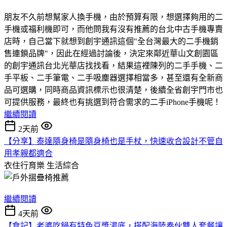
朋友不久前想幫家人換手機，由於預算有限，想選擇夠用的二
手機或福利機即可，而他問我有沒有推薦的台北中古手機專賣
店時，自己當下就想到創宇通訊這個"全台灣最大的二手機銷
售連鎖品牌"，因此在經過討論後，決定來鄰近華山文創園區
的創宇通訊台北光華店找找看，結果這裡陳列的二手手機、二
手平板、二手筆電、二手吸塵器選擇相當多，甚至還有全新商
品可選購，同時商品資訊標示也很清楚，後續全省創宇門市也
可提供服務，最終也有挑選到符合需求的二手iPhone手機呢！
繼續閱讀
2天前
【分享】泰達隨身椅是隨身椅也是手杖，快速收合設計不管自
用孝親都適合
衣住行育樂
生活綜合
繼續閱讀
4天前
【食記】老婆吃鍋有特色豆漿湯底，搭配海陸奏伙雙人套餐讓