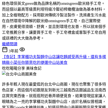
綠色環保英文green做為品牌名稱的omnisgreen歐米綠手工皂。
而這個以最高等級奧利塔特級冷壓初榨橄欖油做為基本材料，
加上全植物配方，採用歐洲傳統冷製法製作，洗滌產生污水能
在自然環境中降解的歐米綠omnisgreen手工皂，自己實際使
用，皮膚覺得滑順、舒爽，並且對環境也友善，所以就來個手
工皂推薦分享，讓要買手工皂、手工皂禮盒或客製手工皂自用
或送禮的大大做為參考。
繼續閱讀
3年前
【食記】李掌櫃功夫製麵中山店讓吃麵感受再升級，還有多樣
精緻小菜任你隨意吃的捷運中山站美食
吃吃喝喝分享
美味食記
許多年輕人現在最愛逛的台北中山商圈，現在也聚集了很多特
色店家，而這個月初跟朋友到新光三越南西店跟誠品生活南西
店買完東西後，就逛逛附近巷弄順便覓食，結果發現這家讓人
眼睛為之一亮的李掌櫃功夫製麵中山店，由於名稱似曾相識，
當下跟Google大神請益後，知道這間中山商圈新開店是李掌櫃