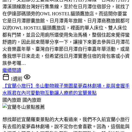
潭溪頭線跟台灣好行集集線，至於在日月潭住宿部分，就找了
在伊達邵碼頭旁的OWL HOSTEL貓頭鷹旅店。而這間你要當
它是日月潭膠囊旅館、日月潭青年旅館、日月潭商務旅館都可
以的OWL HOSTEL貓頭鷹旅店，裡面的單人床位、雙人床位
都有門禁，並且公用廁所還使用免治馬桶，整個住起來覺得蠻
舒適的，因此就來簡單分享一下，讓接下來要去參與日月潭花
火音樂嘉年華、臺灣自行車節日月潭自行車嘉年華活動，或是
像我想平日來走走，但希望找日月潭實惠住宿的背包客或小資
族參考囉…
繼續閱讀
1週前
【宜蘭小旅行】冬山動物親子樂園星夢森林劇場，能與會握手
水豚君在內可愛動物互動讓人療癒的宜蘭景點
國內旅遊
國內旅遊
想找鄰近宜蘭羅東景點的大大看過來，我們不久前宜蘭小旅行
有去逛的星夢森林劇場，說不定你也會喜歡。因為，這個能與