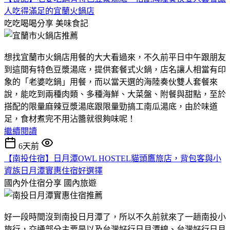
人吃得滿足的宜蘭火鍋店
吃吃喝喝分享
美味食記
想找宜蘭市火鍋店用餐的大大看過來，不久前平日中午跟朋友
到這間有特色豆漿湯底，提供套餐式火鍋，店名讓人相當有印
象的「老婆吃鍋」用餐，而以當天選的海陸奏伙雙人套餐來
說，能吃到兩種肉類、多種海鮮、大菜盤、附餐與甜點，至於
搭配的限量麻辣豆漿湯底跟限量勁搞工南瓜湯底，由於味道
足，食材煮完不用沾醬就很夠味呢！
繼續閱讀
6天前
【南投住宿】日月潭OWL HOSTEL貓頭鷹旅店，背包客與小
資族日月潭實惠住宿好選擇
國內外住宿分享
國內旅遊
好一段時間沒到南投日月潭了，所以不久前就來了一趟南投小
旅行，交通部分主要是以及台灣好行日月潭線、台灣好行日月