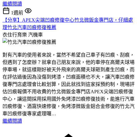
繼續閱讀
1週前
【分享】APEX尖端凹痕修復中心竹北微鈑金專門店，仔細處
理竹北汽車凹痕修復推薦
衣住行育樂
汽機車
對有汽車的使用者來說，當然不希望自己車子有凹痕、刮痕，
但遇到了怎麼辦？就拿自己朋友來說，他的車停在高爾夫球場
停車場，就這樣剛好被天外飛來的高爾夫球砸到產生凹痕，而
在評估過後因為沒傷到烤漆，凹痕面積也不大，讓汽車凹痕修
復專門店處理會比較划算，因此就找到這家採預約制，現場評
估凹痕報價不用收費的竹北微鈑金專門店APEX尖端凹痕修復
中心，讓這間採用採用國外免烤漆凹痕修復技術，能進行汽車
凹痕修復、酒窩快速修復，免烤漆微鈑金鋁合金修復的竹北汽
車凹痕修復專家處理囉…
繼續閱讀