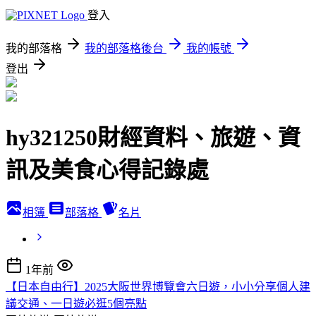
登入
我的部落格
我的部落格後台
我的帳號
登出
hy321250財經資料、旅遊、資
訊及美食心得記錄處
相簿
部落格
名片
1年前
【日本自由行】2025大阪世界博覽會六日遊，小小分享個人建
議交通、一日遊必逛5個亮點