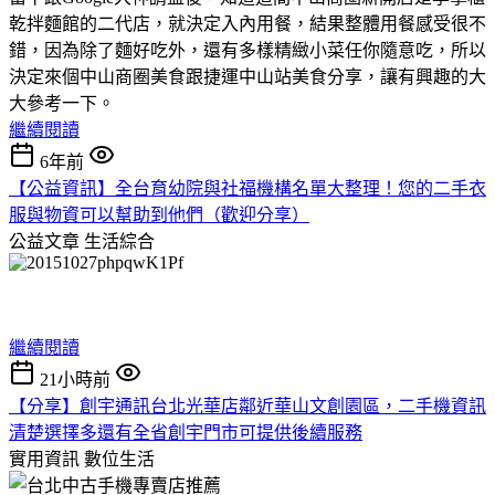
乾拌麵館的二代店，就決定入內用餐，結果整體用餐感受很不
錯，因為除了麵好吃外，還有多樣精緻小菜任你隨意吃，所以
決定來個中山商圈美食跟捷運中山站美食分享，讓有興趣的大
大參考一下。
繼續閱讀
6年前
【公益資訊】全台育幼院與社福機構名單大整理！您的二手衣
服與物資可以幫助到他們（歡迎分享）
公益文章
生活綜合
繼續閱讀
21小時前
【分享】創宇通訊台北光華店鄰近華山文創園區，二手機資訊
清楚選擇多還有全省創宇門市可提供後續服務
實用資訊
數位生活