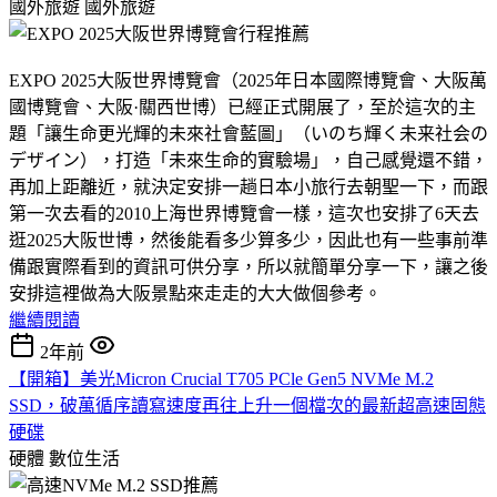
國外旅遊
國外旅遊
EXPO 2025大阪世界博覽會（2025年日本國際博覽會、大阪萬
國博覽會、大阪·關西世博）已經正式開展了，至於這次的主
題「讓生命更光輝的未來社會藍圖」（いのち輝く未来社会の
デザイン），打造「未來生命的實驗場」，自己感覺還不錯，
再加上距離近，就決定安排一趟日本小旅行去朝聖一下，而跟
第一次去看的2010上海世界博覽會一樣，這次也安排了6天去
逛2025大阪世博，然後能看多少算多少，因此也有一些事前準
備跟實際看到的資訊可供分享，所以就簡單分享一下，讓之後
安排這裡做為大阪景點來走走的大大做個參考。
繼續閱讀
2年前
【開箱】美光Micron Crucial T705 PCle Gen5 NVMe M.2
SSD，破萬循序讀寫速度再往上升一個檔次的最新超高速固態
硬碟
硬體
數位生活