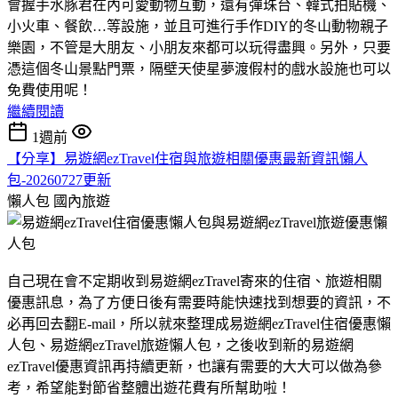
會握手水豚君在內可愛動物互動，還有彈珠台、韓式拍貼機、
小火車、餐飲…等設施，並且可進行手作DIY的冬山動物親子
樂園，不管是大朋友、小朋友來都可以玩得盡興。另外，只要
憑這個冬山景點門票，隔壁天使星夢渡假村的戲水設施也可以
免費使用呢！
繼續閱讀
1週前
【分享】易遊網ezTravel住宿與旅遊相關優惠最新資訊懶人
包-20260727更新
懶人包
國內旅遊
自己現在會不定期收到易遊網ezTravel寄來的住宿、旅遊相關
優惠訊息，為了方便日後有需要時能快速找到想要的資訊，不
必再回去翻E-mail，所以就來整理成易遊網ezTravel住宿優惠懶
人包、易遊網ezTravel旅遊懶人包，之後收到新的易遊網
ezTravel優惠資訊再持續更新，也讓有需要的大大可以做為參
考，希望能對節省整體出遊花費有所幫助啦！