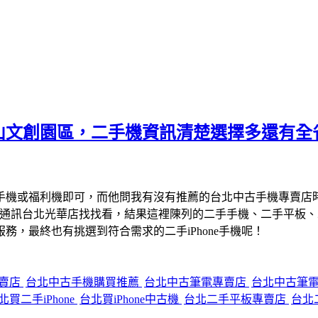
山文創園區，二手機資訊清楚選擇多還有全
手機或福利機即可，而他問我有沒有推薦的台北中古手機專賣店
宇通訊台北光華店找找看，結果這裡陳列的二手手機、二手平板
，最終也有挑選到符合需求的二手iPhone手機呢！
專賣店
台北中古手機購買推薦
台北中古筆電專賣店
台北中古筆
北買二手iPhone
台北買iPhone中古機
台北二手平板專賣店
台北