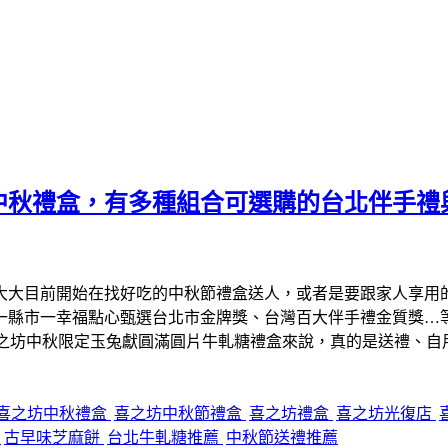
中秋禮盒，有多種組合可選購的台北伴手禮
大大目前開始在找好吃的中秋節禮盒送人，或者是要跟家人享用
、一縣市一幸福點心甄選台北市金牌獎、台灣百大伴手禮金質獎…
喜之坊中秋限定玉兔獻圓滿圓片牛軋糖禮盒來說，真的是送禮、自
喜之坊中秋禮盒
喜之坊中秋節禮盒
喜之坊禮盒
喜之坊光復店
糖
古早味芝麻餅
台北牛軋糖推薦
中秋節送禮推薦