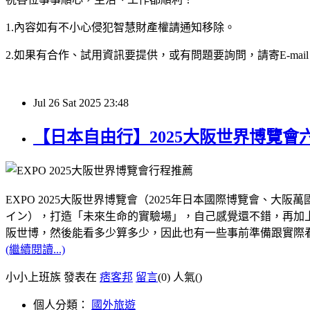
1.內容如有不小心侵犯智慧財產權請通知移除。
2.如果有合作、試用資訊要提供，或有問題要詢問，請寄E-mail：hy32
Jul
26
Sat
2025
23:48
【日本自由行】2025大阪世界博覽
EXPO 2025大阪世界博覽會（2025年日本國際博覽會
イン），打造「未來生命的實驗場」，自己感覺還不錯，再加上距
阪世博，然後能看多少算多少，因此也有一些事前準備跟實際
(繼續閱讀...)
小小上班族 發表在
痞客邦
留言
(0)
人氣(
)
個人分類：
國外旅遊