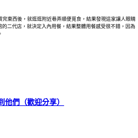
買完東西後，就逛逛附近巷弄順便覓食，結果發現這家讓人眼睛
麵館的二代店，就決定入內用餐，結果整體用餐感受很不錯，因為
。
到他們（歡迎分享）