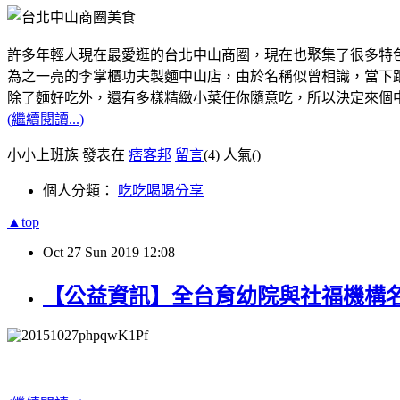
許多年輕人現在最愛逛的台北中山商圈，現在也聚集了很多特
為之一亮的李掌櫃功夫製麵中山店，由於名稱似曾相識，當下跟
除了麵好吃外，還有多樣精緻小菜任你隨意吃，所以決定來個
(繼續閱讀...)
小小上班族 發表在
痞客邦
留言
(4)
人氣(
)
個人分類：
吃吃喝喝分享
▲top
Oct
27
Sun
2019
12:08
【公益資訊】全台育幼院與社福機構