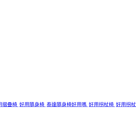
用摺疊椅
好用隨身椅
泰達隨身椅好用嗎
好用拐杖椅
好用拐杖