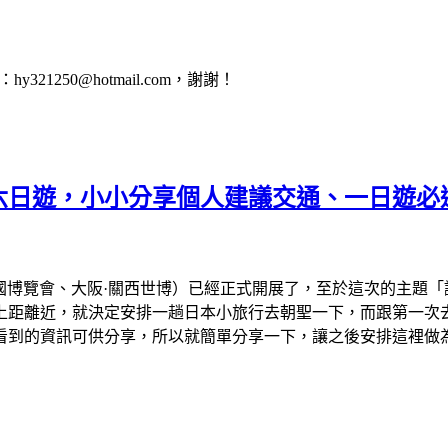
1250@hotmail.com，謝謝！
會六日遊，小小分享個人建議交通、一日遊必
、大阪萬國博覽會、大阪·關西世博）已經正式開展了，至於這次的主
離近，就決定安排一趟日本小旅行去朝聖一下，而跟第一次去看的
看到的資訊可供分享，所以就簡單分享一下，讓之後安排這裡做