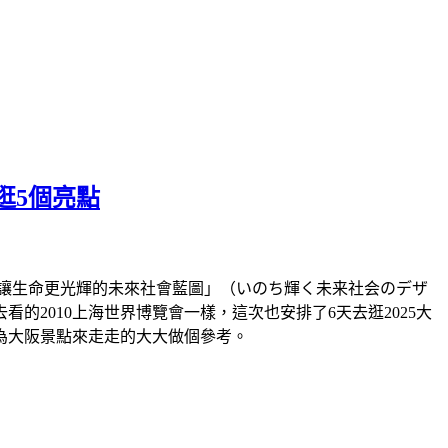
逛5個亮點
題「讓生命更光輝的未來社會藍圖」（いのち輝く未来社会のデザ
2010上海世界博覽會一樣，這次也安排了6天去逛2025大
為大阪景點來走走的大大做個參考。