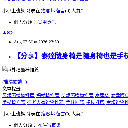
小小上班族 發表在
痞客邦
留言
(0)
人氣(
)
個人分類：
實用資訊
▲top
Aug
03
Mon
2026
23:30
【分享】泰達隨身椅是隨身椅也是手
(繼續閱讀...)
文章標籤：
母親節禮物推薦
拐杖椅推薦
父親節禮物推薦
泰達椅
泰達隨
手杖椅推薦
送老人家禮物推薦
手杖推薦
拐杖推薦
孝親禮物
小小上班族 發表在
痞客邦
留言
(0)
人氣(
)
個人分類：
衣住行育樂