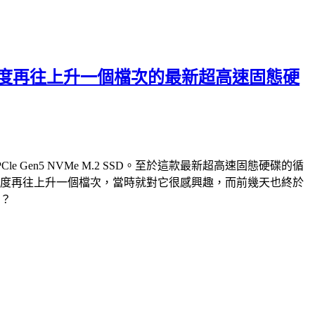
破萬循序讀寫速度再往上升一個檔次的最新超高速固態硬
PCle Gen5 NVMe M.2 SSD。至於這款最新超高速固態硬碟的循
e M.2 SSD，速度再往上升一個檔次，當時就對它很感興趣，而前幾天也終於
快？