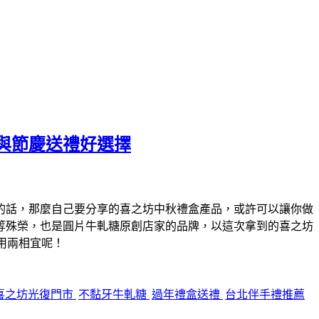
與節慶送禮好選擇
的話，那麼自己要分享的喜之坊中秋禮盒產品，或許可以讓你做
等殊榮，也是圓片牛軋糖原創店家的品牌，以這次拿到的喜之坊
用兩相宜呢！
喜之坊光復門市
不黏牙牛軋糖
過年禮盒送禮
台北伴手禮推薦