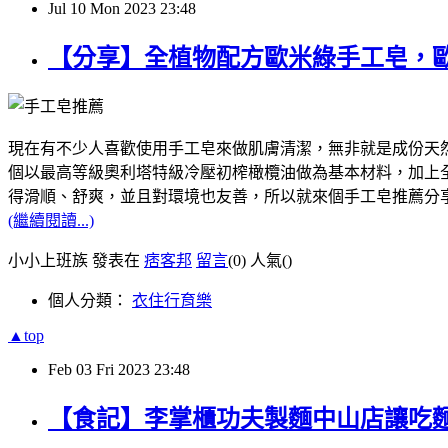
Jul
10
Mon
2023
23:48
【分享】全植物配方歐米綠手工皂，
現在有不少人喜歡使用手工皂來做肌膚清潔，無非就是成份天然，像我
個以最高等級奧利塔特級冷壓初榨橄欖油做為基本材料，加上全植
得滑順、舒爽，並且對環境也友善，所以就來個手工皂推薦分
(繼續閱讀...)
小小上班族 發表在
痞客邦
留言
(0)
人氣(
)
個人分類：
衣住行育樂
▲top
Feb
03
Fri
2023
23:48
【食記】李掌櫃功夫製麵中山店讓吃