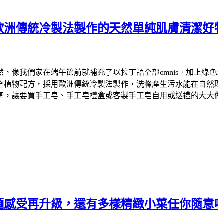
歐洲傳統冷製法製作的天然單純肌膚清潔好
們家在端午節前就補充了以拉丁語全部omnis，加上綠色環保英文
物配方，採用歐洲傳統冷製法製作，洗滌產生污水能在自然環境中降
享，讓要買手工皂、手工皂禮盒或客製手工皂自用或送禮的大大
麵感受再升級，還有多樣精緻小菜任你隨意