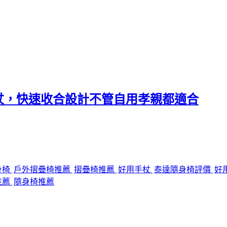
杖，快速收合設計不管自用孝親都適合
身椅
戶外摺疊椅推薦
摺疊椅推薦
好用手杖
泰達隨身椅評價
好
推薦
隨身椅推薦