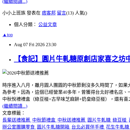
(繼續閱讀...)
小小上班族 發表在
痞客邦
留言
(13)
人氣(
)
個人分類：
公益文章
▲top
Aug
07
Fri
2026
23:30
【食記】圓片牛軋糖原創店家喜之坊
時序進入八月，離月圓人團圓的中秋節剩沒多久時間了，如果
為參考。因為，這個已經營業40多年，曾獲得台北好禮名店
中秋悅禮禮盒（綠豆椪+古早味芝麻餅+奶皇綠豆椪），還有
(繼續閱讀...)
文章標籤：
長輩送禮推薦
中秋節禮盒
中秋送禮推薦
圓片牛軋糖
綠豆椪
辦公室團購零食
圓片牛軋糖開箱
台北必買伴手禮
花生牛軋