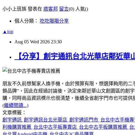
小小上班族 發表在
痞客邦
留言
(0)
人氣(
)
個人分類：
吃吃喝喝分享
▲top
Aug
05
Wed
2026
23:30
【分享】創宇通訊台北光華店鄰近華
朋友不久前想幫家人換手機，由於預算有限，想選擇夠用的二
鎖品牌"，因此在經過討論後，決定來鄰近華山文創園區的創
購，同時商品資訊標示也很清楚，後續全省創宇門市也可提供服務
(繼續閱讀...)
文章標籤：
創宇通訊
創宇通訊台北光華店
創宇通訊門市
台北中古手機
利機購買推薦
台北中古平板專賣店
台北中古平板購買推薦
台
台北買Android中古機
台北中古3C商品購買