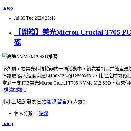
▲top
Jul
30
Tue
2024
23:48
【開箱】美光Micron Crucial T7
碟
不久前，在美光科技協辦的一場活動中，初次看到目前速度最快的PCle Gen5
序讀取/寫入速度高達14100MB/s跟12600MB/s，比起之前開箱使用
拿到一支1TB美光Micron Crucial T705 NVMe M.
(繼續閱讀...)
小小上班族 發表在
痞客邦
留言
(0)
人氣(
)
個人分類：
硬體
▲top