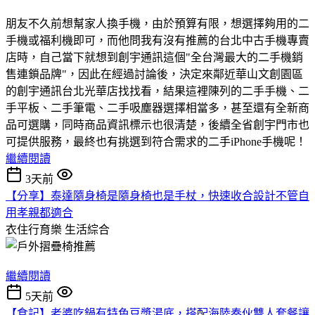
朋友不久前想幫家人換手機，由於預算有限，想選擇夠用的二
手機或福利機即可，而他問我有沒有推薦的台北中古手機專賣
店時，自己當下就想到創宇通訊這個"全台灣最大的二手機銷
售連鎖品牌"，因此在經過討論後，決定來鄰近華山文創園區
的創宇通訊台北光華店找找看，結果這裡陳列的二手手機、二
手平板、二手筆電、二手吸塵器選擇相當多，甚至還有全新商
品可選購，同時商品資訊標示也很清楚，後續全省創宇門市也
可提供服務，最終也有挑選到符合需求的二手iPhone手機呢！
繼續閱讀
3天前
【分享】泰達隨身椅是隨身椅也是手杖，快速收合設計不管自
用孝親都適合
衣住行育樂
生活綜合
繼續閱讀
5天前
【食記】老婆吃鍋有特色豆漿湯底，搭配海陸奏伙雙人套餐讓