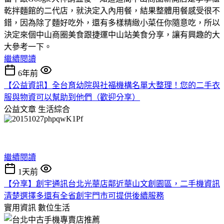
乾拌麵館的二代店，就決定入內用餐，結果整體用餐感受很不
錯，因為除了麵好吃外，還有多樣精緻小菜任你隨意吃，所以
決定來個中山商圈美食跟捷運中山站美食分享，讓有興趣的大
大參考一下。
繼續閱讀
6年前
【公益資訊】全台育幼院與社福機構名單大整理！您的二手衣
服與物資可以幫助到他們（歡迎分享）
公益文章
生活綜合
繼續閱讀
1天前
【分享】創宇通訊台北光華店鄰近華山文創園區，二手機資訊
清楚選擇多還有全省創宇門市可提供後續服務
實用資訊
數位生活