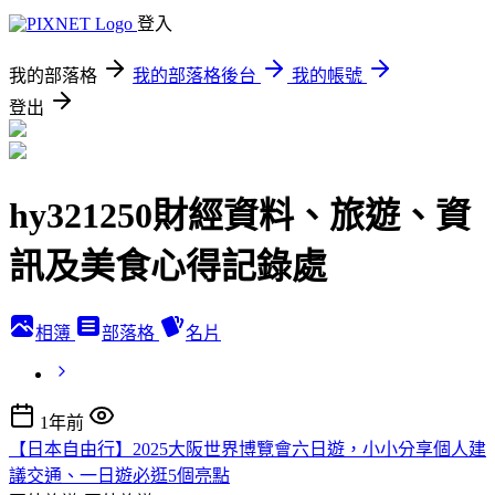
登入
我的部落格
我的部落格後台
我的帳號
登出
hy321250財經資料、旅遊、資
訊及美食心得記錄處
相簿
部落格
名片
1年前
【日本自由行】2025大阪世界博覽會六日遊，小小分享個人建
議交通、一日遊必逛5個亮點