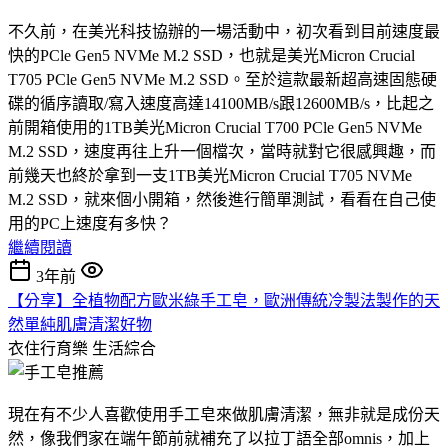
不久前，在美光科技協辦的一場活動中，初次看到目前速度最
快的PCle Gen5 NVMe M.2 SSD，也就是美光Micron Crucial
T705 PCle Gen5 NVMe M.2 SSD。至於這款最新超高速固態硬
碟的循序讀取/寫入速度高達14100MB/s跟12600MB/s，比起之
前開箱使用的1TB美光Micron Crucial T700 PCle Gen5 NVMe
M.2 SSD，速度再往上升一個檔次，當時就對它很感興趣，而
前幾天也終於拿到一支1TB美光Micron Crucial T705 NVMe
M.2 SSD，就來個小開箱，然後進行簡單測試，看看在自己使
用的PC上速度有多快？
繼續閱讀
3年前
【分享】全植物配方歐米綠手工皂，歐洲傳統冷製法製作的天
然單純肌膚清潔好物
衣住行育樂
生活綜合
現在有不少人喜歡使用手工皂來做肌膚清潔，無非就是成份天
然，像我們家在端午節前就補充了以拉丁語全部omnis，加上