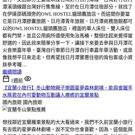
潭溪頭線跟台灣好行集集線，至於在日月潭住宿部分，就找了
在伊達邵碼頭旁的OWL HOSTEL貓頭鷹旅店。而這間你要當
它是日月潭膠囊旅館、日月潭青年旅館、日月潭商務旅館都可
以的OWL HOSTEL貓頭鷹旅店，裡面的單人床位、雙人床位
都有門禁，並且公用廁所還使用免治馬桶，整個住起來覺得蠻
舒適的，因此就來簡單分享一下，讓接下來要去參與日月潭花
火音樂嘉年華、臺灣自行車節日月潭自行車嘉年華活動，或是
像我想平日來走走，但希望找日月潭實惠住宿的背包客或小資
族參考囉…
繼續閱讀
1週前
【宜蘭小旅行】冬山動物親子樂園星夢森林劇場，能與會握手
水豚君在內可愛動物互動讓人療癒的宜蘭景點
國內旅遊
國內旅遊
想找鄰近宜蘭羅東景點的大大看過來，我們不久前宜蘭小旅行
有去逛的星夢森林劇場，說不定你也會喜歡。因為，這個能與