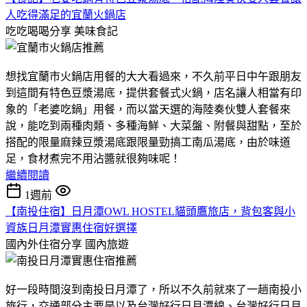
人吃得滿足的宜蘭火鍋店
吃吃喝喝分享
美味食記
想找宜蘭市火鍋店用餐的大大看過來，不久前平日中午跟朋友
到這間有特色豆漿湯底，提供套餐式火鍋，店名讓人相當有印
象的「老婆吃鍋」用餐，而以當天選的海陸奏伙雙人套餐來
說，能吃到兩種肉類、多種海鮮、大菜盤、附餐與甜點，至於
搭配的限量麻辣豆漿湯底跟限量勁搞工南瓜湯底，由於味道
足，食材煮完不用沾醬就很夠味呢！
繼續閱讀
1週前
【南投住宿】日月潭OWL HOSTEL貓頭鷹旅店，背包客與小
資族日月潭實惠住宿好選擇
國內外住宿分享
國內旅遊
好一段時間沒到南投日月潭了，所以不久前就來了一趟南投小
旅行，交通部分主要是以及台灣好行日月潭線、台灣好行日月