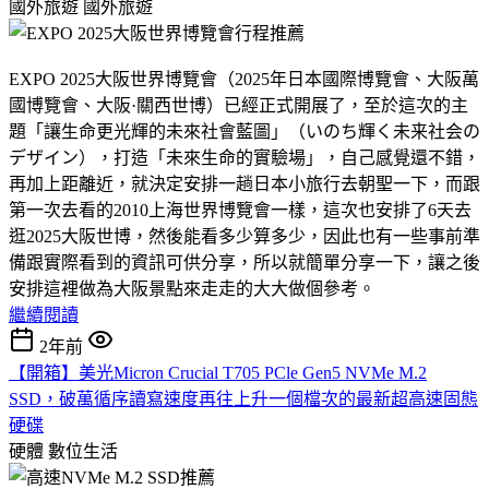
國外旅遊
國外旅遊
EXPO 2025大阪世界博覽會（2025年日本國際博覽會、大阪萬
國博覽會、大阪·關西世博）已經正式開展了，至於這次的主
題「讓生命更光輝的未來社會藍圖」（いのち輝く未来社会の
デザイン），打造「未來生命的實驗場」，自己感覺還不錯，
再加上距離近，就決定安排一趟日本小旅行去朝聖一下，而跟
第一次去看的2010上海世界博覽會一樣，這次也安排了6天去
逛2025大阪世博，然後能看多少算多少，因此也有一些事前準
備跟實際看到的資訊可供分享，所以就簡單分享一下，讓之後
安排這裡做為大阪景點來走走的大大做個參考。
繼續閱讀
2年前
【開箱】美光Micron Crucial T705 PCle Gen5 NVMe M.2
SSD，破萬循序讀寫速度再往上升一個檔次的最新超高速固態
硬碟
硬體
數位生活