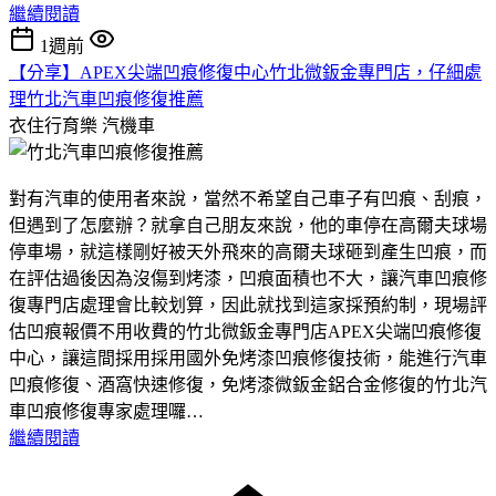
繼續閱讀
1週前
【分享】APEX尖端凹痕修復中心竹北微鈑金專門店，仔細處
理竹北汽車凹痕修復推薦
衣住行育樂
汽機車
對有汽車的使用者來說，當然不希望自己車子有凹痕、刮痕，
但遇到了怎麼辦？就拿自己朋友來說，他的車停在高爾夫球場
停車場，就這樣剛好被天外飛來的高爾夫球砸到產生凹痕，而
在評估過後因為沒傷到烤漆，凹痕面積也不大，讓汽車凹痕修
復專門店處理會比較划算，因此就找到這家採預約制，現場評
估凹痕報價不用收費的竹北微鈑金專門店APEX尖端凹痕修復
中心，讓這間採用採用國外免烤漆凹痕修復技術，能進行汽車
凹痕修復、酒窩快速修復，免烤漆微鈑金鋁合金修復的竹北汽
車凹痕修復專家處理囉…
繼續閱讀