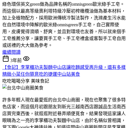
綠色環保英文green做為品牌名稱的omnisgreen歐米綠手工皂。
而這個以最高等級奧利塔特級冷壓初榨橄欖油做為基本材料，
加上全植物配方，採用歐洲傳統冷製法製作，洗滌產生污水能
在自然環境中降解的歐米綠omnisgreen手工皂，自己實際使
用，皮膚覺得滑順、舒爽，並且對環境也友善，所以就來個手
工皂推薦分享，讓要買手工皂、手工皂禮盒或客製手工皂自用
或送禮的大大做為參考。
繼續閱讀
3年前
【食記】李掌櫃功夫製麵中山店讓吃麵感受再升級，還有多樣
精緻小菜任你隨意吃的捷運中山站美食
吃吃喝喝分享
美味食記
許多年輕人現在最愛逛的台北中山商圈，現在也聚集了很多特
色店家，而這個月初跟朋友到新光三越南西店跟誠品生活南西
店買完東西後，就逛逛附近巷弄順便覓食，結果發現這家讓人
眼睛為之一亮的李掌櫃功夫製麵中山店，由於名稱似曾相識，
當下跟Google大神請益後，知道這間中山商圈新開店是李掌櫃