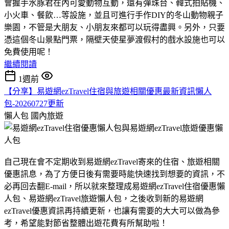
會握手水豚君在內可愛動物互動，還有彈珠台、韓式拍貼機、
小火車、餐飲…等設施，並且可進行手作DIY的冬山動物親子
樂園，不管是大朋友、小朋友來都可以玩得盡興。另外，只要
憑這個冬山景點門票，隔壁天使星夢渡假村的戲水設施也可以
免費使用呢！
繼續閱讀
1週前
【分享】易遊網ezTravel住宿與旅遊相關優惠最新資訊懶人
包-20260727更新
懶人包
國內旅遊
自己現在會不定期收到易遊網ezTravel寄來的住宿、旅遊相關
優惠訊息，為了方便日後有需要時能快速找到想要的資訊，不
必再回去翻E-mail，所以就來整理成易遊網ezTravel住宿優惠懶
人包、易遊網ezTravel旅遊懶人包，之後收到新的易遊網
ezTravel優惠資訊再持續更新，也讓有需要的大大可以做為參
考，希望能對節省整體出遊花費有所幫助啦！