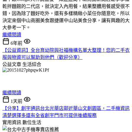
乾拌麵館的二代店，就決定入內用餐，結果整體用餐感受很不
錯，因為除了麵好吃外，還有多樣精緻小菜任你隨意吃，所以
決定來個中山商圈美食跟捷運中山站美食分享，讓有興趣的大
大參考一下。
繼續閱讀
6年前
【公益資訊】全台育幼院與社福機構名單大整理！您的二手衣
服與物資可以幫助到他們（歡迎分享）
公益文章
生活綜合
繼續閱讀
1天前
【分享】創宇通訊台北光華店鄰近華山文創園區，二手機資訊
清楚選擇多還有全省創宇門市可提供後續服務
實用資訊
數位生活