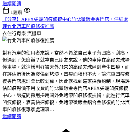
繼續閱讀
1週前
【分享】APEX尖端凹痕修復中心竹北微鈑金專門店，仔細處
理竹北汽車凹痕修復推薦
衣住行育樂
汽機車
對有汽車的使用者來說，當然不希望自己車子有凹痕、刮痕，
但遇到了怎麼辦？就拿自己朋友來說，他的車停在高爾夫球場
停車場，就這樣剛好被天外飛來的高爾夫球砸到產生凹痕，而
在評估過後因為沒傷到烤漆，凹痕面積也不大，讓汽車凹痕修
復專門店處理會比較划算，因此就找到這家採預約制，現場評
估凹痕報價不用收費的竹北微鈑金專門店APEX尖端凹痕修復
中心，讓這間採用採用國外免烤漆凹痕修復技術，能進行汽車
凹痕修復、酒窩快速修復，免烤漆微鈑金鋁合金修復的竹北汽
車凹痕修復專家處理囉…
繼續閱讀