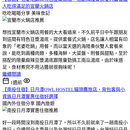
人吃得滿足的宜蘭火鍋店
吃吃喝喝分享
美味食記
想找宜蘭市火鍋店用餐的大大看過來，不久前平日中午跟朋友
到這間有特色豆漿湯底，提供套餐式火鍋，店名讓人相當有印
象的「老婆吃鍋」用餐，而以當天選的海陸奏伙雙人套餐來
說，能吃到兩種肉類、多種海鮮、大菜盤、附餐與甜點，至於
搭配的限量麻辣豆漿湯底跟限量勁搞工南瓜湯底，由於味道
足，食材煮完不用沾醬就很夠味呢！
繼續閱讀
1週前
【南投住宿】日月潭OWL HOSTEL貓頭鷹旅店，背包客與小
資族日月潭實惠住宿好選擇
國內外住宿分享
國內旅遊
好一段時間沒到南投日月潭了，所以不久前就來了一趟南投小
旅行，交通部分主要是以及台灣好行日月潭線、台灣好行日月