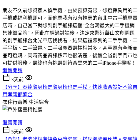
朋友不久前想幫家人換手機，由於預算有限，想選擇夠用的二
手機或福利機即可，而他問我有沒有推薦的台北中古手機專賣
店時，自己當下就想到創宇通訊這個"全台灣最大的二手機銷
售連鎖品牌"，因此在經過討論後，決定來鄰近華山文創園區
的創宇通訊台北光華店找找看，結果這裡陳列的二手手機、二
手平板、二手筆電、二手吸塵器選擇相當多，甚至還有全新商
品可選購，同時商品資訊標示也很清楚，後續全省創宇門市也
可提供服務，最終也有挑選到符合需求的二手iPhone手機呢！
繼續閱讀
3天前
【分享】泰達隨身椅是隨身椅也是手杖，快速收合設計不管自
用孝親都適合
衣住行育樂
生活綜合
繼續閱讀
5天前
【食記】老婆吃鍋有特色豆漿湯底，搭配海陸奏伙雙人套餐讓