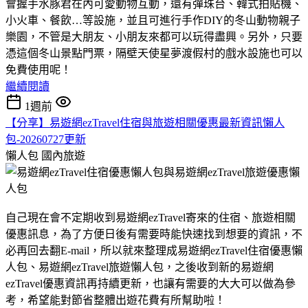
會握手水豚君在內可愛動物互動，還有彈珠台、韓式拍貼機、
小火車、餐飲…等設施，並且可進行手作DIY的冬山動物親子
樂園，不管是大朋友、小朋友來都可以玩得盡興。另外，只要
憑這個冬山景點門票，隔壁天使星夢渡假村的戲水設施也可以
免費使用呢！
繼續閱讀
1週前
【分享】易遊網ezTravel住宿與旅遊相關優惠最新資訊懶人
包-20260727更新
懶人包
國內旅遊
自己現在會不定期收到易遊網ezTravel寄來的住宿、旅遊相關
優惠訊息，為了方便日後有需要時能快速找到想要的資訊，不
必再回去翻E-mail，所以就來整理成易遊網ezTravel住宿優惠懶
人包、易遊網ezTravel旅遊懶人包，之後收到新的易遊網
ezTravel優惠資訊再持續更新，也讓有需要的大大可以做為參
考，希望能對節省整體出遊花費有所幫助啦！