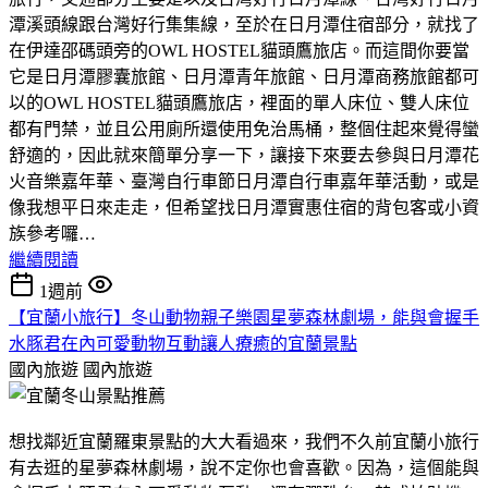
潭溪頭線跟台灣好行集集線，至於在日月潭住宿部分，就找了
在伊達邵碼頭旁的OWL HOSTEL貓頭鷹旅店。而這間你要當
它是日月潭膠囊旅館、日月潭青年旅館、日月潭商務旅館都可
以的OWL HOSTEL貓頭鷹旅店，裡面的單人床位、雙人床位
都有門禁，並且公用廁所還使用免治馬桶，整個住起來覺得蠻
舒適的，因此就來簡單分享一下，讓接下來要去參與日月潭花
火音樂嘉年華、臺灣自行車節日月潭自行車嘉年華活動，或是
像我想平日來走走，但希望找日月潭實惠住宿的背包客或小資
族參考囉…
繼續閱讀
1週前
【宜蘭小旅行】冬山動物親子樂園星夢森林劇場，能與會握手
水豚君在內可愛動物互動讓人療癒的宜蘭景點
國內旅遊
國內旅遊
想找鄰近宜蘭羅東景點的大大看過來，我們不久前宜蘭小旅行
有去逛的星夢森林劇場，說不定你也會喜歡。因為，這個能與