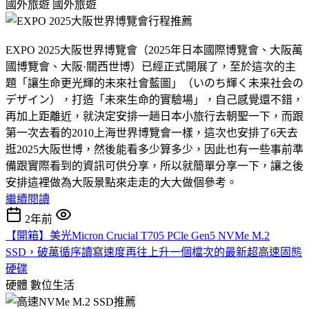
國外旅遊
國外旅遊
EXPO 2025大阪世界博覽會（2025年日本國際博覽會、大阪萬
國博覽會、大阪·關西世博）已經正式開展了，至於這次的主
題「讓生命更光輝的未來社會藍圖」（いのち輝く未来社会の
デザイン），打造「未來生命的實驗場」，自己感覺還不錯，
再加上距離近，就決定安排一趟日本小旅行去朝聖一下，而跟
第一次去看的2010上海世界博覽會一樣，這次也安排了6天去
逛2025大阪世博，然後能看多少算多少，因此也有一些事前準
備跟實際看到的資訊可供分享，所以就簡單分享一下，讓之後
安排這裡做為大阪景點來走走的大大做個參考。
繼續閱讀
2年前
【開箱】美光Micron Crucial T705 PCle Gen5 NVMe M.2
SSD，破萬循序讀寫速度再往上升一個檔次的最新超高速固態
硬碟
硬體
數位生活