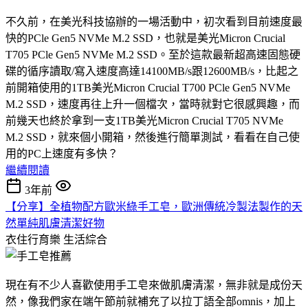
不久前，在美光科技協辦的一場活動中，初次看到目前速度最
快的PCle Gen5 NVMe M.2 SSD，也就是美光Micron Crucial
T705 PCle Gen5 NVMe M.2 SSD。至於這款最新超高速固態硬
碟的循序讀取/寫入速度高達14100MB/s跟12600MB/s，比起之
前開箱使用的1TB美光Micron Crucial T700 PCle Gen5 NVMe
M.2 SSD，速度再往上升一個檔次，當時就對它很感興趣，而
前幾天也終於拿到一支1TB美光Micron Crucial T705 NVMe
M.2 SSD，就來個小開箱，然後進行簡單測試，看看在自己使
用的PC上速度有多快？
繼續閱讀
3年前
【分享】全植物配方歐米綠手工皂，歐洲傳統冷製法製作的天
然單純肌膚清潔好物
衣住行育樂
生活綜合
現在有不少人喜歡使用手工皂來做肌膚清潔，無非就是成份天
然，像我們家在端午節前就補充了以拉丁語全部omnis，加上