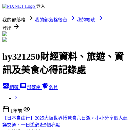
登入
我的部落格
我的部落格後台
我的帳號
登出
hy321250財經資料、旅遊、資
訊及美食心得記錄處
相簿
部落格
名片
1年前
【日本自由行】2025大阪世界博覽會六日遊，小小分享個人建
議交通、一日遊必逛5個亮點