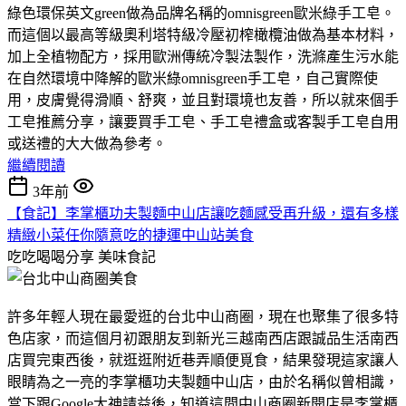
綠色環保英文green做為品牌名稱的omnisgreen歐米綠手工皂。
而這個以最高等級奧利塔特級冷壓初榨橄欖油做為基本材料，
加上全植物配方，採用歐洲傳統冷製法製作，洗滌產生污水能
在自然環境中降解的歐米綠omnisgreen手工皂，自己實際使
用，皮膚覺得滑順、舒爽，並且對環境也友善，所以就來個手
工皂推薦分享，讓要買手工皂、手工皂禮盒或客製手工皂自用
或送禮的大大做為參考。
繼續閱讀
3年前
【食記】李掌櫃功夫製麵中山店讓吃麵感受再升級，還有多樣
精緻小菜任你隨意吃的捷運中山站美食
吃吃喝喝分享
美味食記
許多年輕人現在最愛逛的台北中山商圈，現在也聚集了很多特
色店家，而這個月初跟朋友到新光三越南西店跟誠品生活南西
店買完東西後，就逛逛附近巷弄順便覓食，結果發現這家讓人
眼睛為之一亮的李掌櫃功夫製麵中山店，由於名稱似曾相識，
當下跟Google大神請益後，知道這間中山商圈新開店是李掌櫃