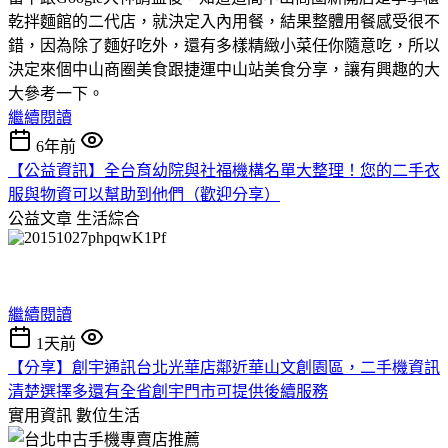
乾拌麵館的二代店，就決定入內用餐，結果整體用餐感受很不
錯，因為除了麵好吃外，還有多樣精緻小菜任你隨意吃，所以
決定來個中山商圈美食跟捷運中山站美食分享，讓有興趣的大
大參考一下。
繼續閱讀
6年前
【公益資訊】全台育幼院與社福機構名單大整理！您的二手衣
服與物資可以幫助到他們（歡迎分享）
公益文章
生活綜合
繼續閱讀
1天前
【分享】創宇通訊台北光華店鄰近華山文創園區，二手機資訊
清楚選擇多還有全省創宇門市可提供後續服務
實用資訊
數位生活