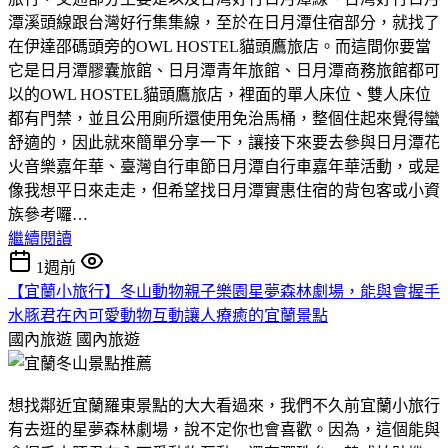
潭溪頭線跟台灣好行集集線，至於在日月潭住宿部分，就找了
在伊達邵碼頭旁的OWL HOSTEL貓頭鷹旅店。而這間你要當
它是日月潭膠囊旅館、日月潭青年旅館、日月潭商務旅館都可
以的OWL HOSTEL貓頭鷹旅店，裡面的單人床位、雙人床位
都有門禁，並且公用廁所還使用免治馬桶，整個住起來覺得蠻
舒適的，因此就來簡單分享一下，讓接下來要去參與日月潭花
火音樂嘉年華、臺灣自行車節日月潭自行車嘉年華活動，或是
像我想平日來走走，但希望找日月潭實惠住宿的背包客或小資
族參考囉…
繼續閱讀
1週前
【宜蘭小旅行】冬山動物親子樂園星夢森林劇場，能與會握手
水豚君在內可愛動物互動讓人療癒的宜蘭景點
國內旅遊
國內旅遊
想找鄰近宜蘭羅東景點的大大看過來，我們不久前宜蘭小旅行
有去逛的星夢森林劇場，說不定你也會喜歡。因為，這個能與