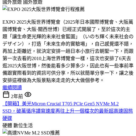
國外旅遊
國外旅遊
EXPO 2025大阪世界博覽會（2025年日本國際博覽會、大阪萬
國博覽會、大阪·關西世博）已經正式開展了，至於這次的主
題「讓生命更光輝的未來社會藍圖」（いのち輝く未来社会の
デザイン），打造「未來生命的實驗場」，自己感覺還不錯，
再加上距離近，就決定安排一趟日本小旅行去朝聖一下，而跟
第一次去看的2010上海世界博覽會一樣，這次也安排了6天去
逛2025大阪世博，然後能看多少算多少，因此也有一些事前準
備跟實際看到的資訊可供分享，所以就簡單分享一下，讓之後
安排這裡做為大阪景點來走走的大大做個參考。
繼續閱讀
2年前
【開箱】美光Micron Crucial T705 PCle Gen5 NVMe M.2
SSD，破萬循序讀寫速度再往上升一個檔次的最新超高速固態
硬碟
硬體
數位生活