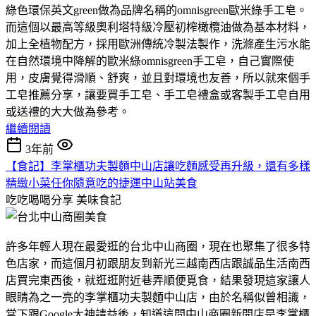
綠色環保英文green做為品牌名稱的omnisgreen歐米綠手工皂。
而這個以最高等級奧利塔特級冷壓初榨橄欖油做為基本材料，
加上全植物配方，採用歐洲傳統冷製法製作，洗滌產生污水能
在自然環境中降解的歐米綠omnisgreen手工皂，自己實際使
用，皮膚覺得滑順、舒爽，並且對環境也友善，所以就來個手
工皂推薦分享，讓要買手工皂、手工皂禮盒或客製手工皂自用
或送禮的大大做為參考。
繼續閱讀
3年前
【食記】李掌櫃功夫製麵中山店讓吃麵感受再升級，還有多樣
精緻小菜任你隨意吃的捷運中山站美食
吃吃喝喝分享
美味食記
許多年輕人現在最愛逛的台北中山商圈，現在也聚集了很多特
色店家，而這個月初跟朋友到新光三越南西店跟誠品生活南西
店買完東西後，就逛逛附近巷弄順便覓食，結果發現這家讓人
眼睛為之一亮的李掌櫃功夫製麵中山店，由於名稱似曾相識，
當下跟Google大神請益後，知道這間中山商圈新開店是李掌櫃