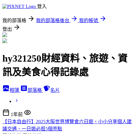
登入
我的部落格
我的部落格後台
我的帳號
登出
hy321250財經資料、旅遊、資
訊及美食心得記錄處
相簿
部落格
名片
1年前
【日本自由行】2025大阪世界博覽會六日遊，小小分享個人建
議交通、一日遊必逛5個亮點