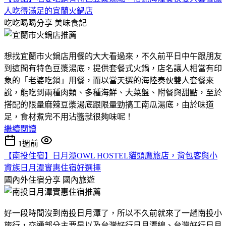
人吃得滿足的宜蘭火鍋店
吃吃喝喝分享
美味食記
想找宜蘭市火鍋店用餐的大大看過來，不久前平日中午跟朋友
到這間有特色豆漿湯底，提供套餐式火鍋，店名讓人相當有印
象的「老婆吃鍋」用餐，而以當天選的海陸奏伙雙人套餐來
說，能吃到兩種肉類、多種海鮮、大菜盤、附餐與甜點，至於
搭配的限量麻辣豆漿湯底跟限量勁搞工南瓜湯底，由於味道
足，食材煮完不用沾醬就很夠味呢！
繼續閱讀
1週前
【南投住宿】日月潭OWL HOSTEL貓頭鷹旅店，背包客與小
資族日月潭實惠住宿好選擇
國內外住宿分享
國內旅遊
好一段時間沒到南投日月潭了，所以不久前就來了一趟南投小
旅行，交通部分主要是以及台灣好行日月潭線、台灣好行日月