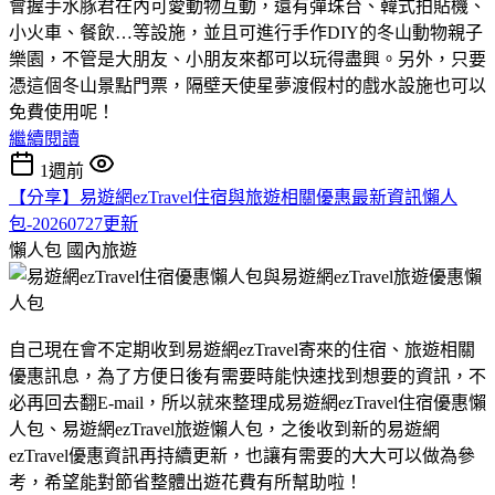
會握手水豚君在內可愛動物互動，還有彈珠台、韓式拍貼機、
小火車、餐飲…等設施，並且可進行手作DIY的冬山動物親子
樂園，不管是大朋友、小朋友來都可以玩得盡興。另外，只要
憑這個冬山景點門票，隔壁天使星夢渡假村的戲水設施也可以
免費使用呢！
繼續閱讀
1週前
【分享】易遊網ezTravel住宿與旅遊相關優惠最新資訊懶人
包-20260727更新
懶人包
國內旅遊
自己現在會不定期收到易遊網ezTravel寄來的住宿、旅遊相關
優惠訊息，為了方便日後有需要時能快速找到想要的資訊，不
必再回去翻E-mail，所以就來整理成易遊網ezTravel住宿優惠懶
人包、易遊網ezTravel旅遊懶人包，之後收到新的易遊網
ezTravel優惠資訊再持續更新，也讓有需要的大大可以做為參
考，希望能對節省整體出遊花費有所幫助啦！