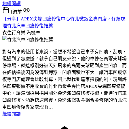
繼續閱讀
1週前
【分享】APEX尖端凹痕修復中心竹北微鈑金專門店，仔細處
理竹北汽車凹痕修復推薦
衣住行育樂
汽機車
對有汽車的使用者來說，當然不希望自己車子有凹痕、刮痕，
但遇到了怎麼辦？就拿自己朋友來說，他的車停在高爾夫球場
停車場，就這樣剛好被天外飛來的高爾夫球砸到產生凹痕，而
在評估過後因為沒傷到烤漆，凹痕面積也不大，讓汽車凹痕修
復專門店處理會比較划算，因此就找到這家採預約制，現場評
估凹痕報價不用收費的竹北微鈑金專門店APEX尖端凹痕修復
中心，讓這間採用採用國外免烤漆凹痕修復技術，能進行汽車
凹痕修復、酒窩快速修復，免烤漆微鈑金鋁合金修復的竹北汽
車凹痕修復專家處理囉…
繼續閱讀