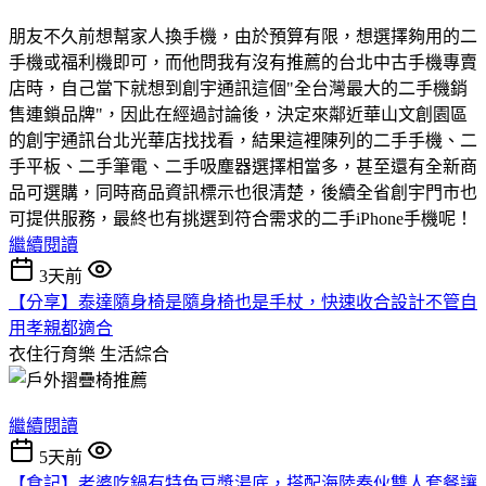
朋友不久前想幫家人換手機，由於預算有限，想選擇夠用的二
手機或福利機即可，而他問我有沒有推薦的台北中古手機專賣
店時，自己當下就想到創宇通訊這個"全台灣最大的二手機銷
售連鎖品牌"，因此在經過討論後，決定來鄰近華山文創園區
的創宇通訊台北光華店找找看，結果這裡陳列的二手手機、二
手平板、二手筆電、二手吸塵器選擇相當多，甚至還有全新商
品可選購，同時商品資訊標示也很清楚，後續全省創宇門市也
可提供服務，最終也有挑選到符合需求的二手iPhone手機呢！
繼續閱讀
3天前
【分享】泰達隨身椅是隨身椅也是手杖，快速收合設計不管自
用孝親都適合
衣住行育樂
生活綜合
繼續閱讀
5天前
【食記】老婆吃鍋有特色豆漿湯底，搭配海陸奏伙雙人套餐讓