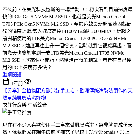
不久前，在美光科技協辦的一場活動中，初次看到目前速度最
快的PCle Gen5 NVMe M.2 SSD，也就是美光Micron Crucial
T705 PCle Gen5 NVMe M.2 SSD。至於這款最新超高速固態硬
碟的循序讀取/寫入速度高達14100MB/s跟12600MB/s，比起之
前開箱使用的1TB美光Micron Crucial T700 PCle Gen5 NVMe
M.2 SSD，速度再往上升一個檔次，當時就對它很感興趣，而
前幾天也終於拿到一支1TB美光Micron Crucial T705 NVMe
M.2 SSD，就來個小開箱，然後進行簡單測試，看看在自己使
用的PC上速度有多快？
繼續閱讀
3年前
【分享】全植物配方歐米綠手工皂，歐洲傳統冷製法製作的天
然單純肌膚清潔好物
衣住行育樂
生活綜合
現在有不少人喜歡使用手工皂來做肌膚清潔，無非就是成份天
然，像我們家在端午節前就補充了以拉丁語全部omnis，加上