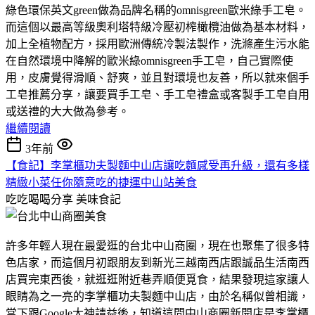
綠色環保英文green做為品牌名稱的omnisgreen歐米綠手工皂。
而這個以最高等級奧利塔特級冷壓初榨橄欖油做為基本材料，
加上全植物配方，採用歐洲傳統冷製法製作，洗滌產生污水能
在自然環境中降解的歐米綠omnisgreen手工皂，自己實際使
用，皮膚覺得滑順、舒爽，並且對環境也友善，所以就來個手
工皂推薦分享，讓要買手工皂、手工皂禮盒或客製手工皂自用
或送禮的大大做為參考。
繼續閱讀
3年前
【食記】李掌櫃功夫製麵中山店讓吃麵感受再升級，還有多樣
精緻小菜任你隨意吃的捷運中山站美食
吃吃喝喝分享
美味食記
許多年輕人現在最愛逛的台北中山商圈，現在也聚集了很多特
色店家，而這個月初跟朋友到新光三越南西店跟誠品生活南西
店買完東西後，就逛逛附近巷弄順便覓食，結果發現這家讓人
眼睛為之一亮的李掌櫃功夫製麵中山店，由於名稱似曾相識，
當下跟Google大神請益後，知道這間中山商圈新開店是李掌櫃