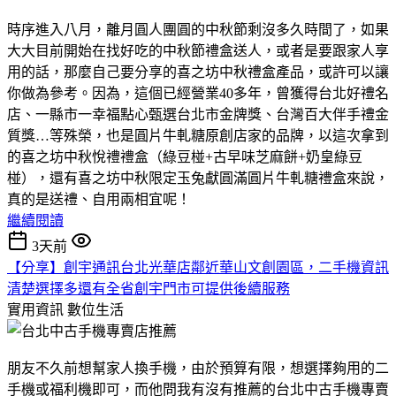
時序進入八月，離月圓人團圓的中秋節剩沒多久時間了，如果
大大目前開始在找好吃的中秋節禮盒送人，或者是要跟家人享
用的話，那麼自己要分享的喜之坊中秋禮盒產品，或許可以讓
你做為參考。因為，這個已經營業40多年，曾獲得台北好禮名
店、一縣市一幸福點心甄選台北市金牌獎、台灣百大伴手禮金
質獎…等殊榮，也是圓片牛軋糖原創店家的品牌，以這次拿到
的喜之坊中秋悅禮禮盒（綠豆椪+古早味芝麻餅+奶皇綠豆
椪），還有喜之坊中秋限定玉兔獻圓滿圓片牛軋糖禮盒來說，
真的是送禮、自用兩相宜呢！
繼續閱讀
3天前
【分享】創宇通訊台北光華店鄰近華山文創園區，二手機資訊
清楚選擇多還有全省創宇門市可提供後續服務
實用資訊
數位生活
朋友不久前想幫家人換手機，由於預算有限，想選擇夠用的二
手機或福利機即可，而他問我有沒有推薦的台北中古手機專賣