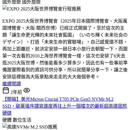
國外旅遊
國外旅遊
EXPO 2025大阪世界博覽會（2025年日本國際博覽會、大阪萬
國博覽會、大阪·關西世博）已經正式開展了，至於這次的主
題「讓生命更光輝的未來社會藍圖」（いのち輝く未来社会の
デザイン），打造「未來生命的實驗場」，自己感覺還不錯，
再加上距離近，就決定安排一趟日本小旅行去朝聖一下，而跟
第一次去看的2010上海世界博覽會一樣，這次也安排了6天去
逛2025大阪世博，然後能看多少算多少，因此也有一些事前準
備跟實際看到的資訊可供分享，所以就簡單分享一下，讓之後
安排這裡做為大阪景點來走走的大大做個參考。
繼續閱讀
2年前
【開箱】美光Micron Crucial T705 PCle Gen5 NVMe M.2
SSD，破萬循序讀寫速度再往上升一個檔次的最新超高速固態
硬碟
硬體
數位生活