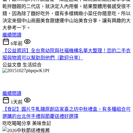
乾拌麵館的二代店，就決定入內用餐，結果整體用餐感受很不
錯，因為除了麵好吃外，還有多樣精緻小菜任你隨意吃，所以
決定來個中山商圈美食跟捷運中山站美食分享，讓有興趣的大
大參考一下。
繼續閱讀
6年前
【公益資訊】全台育幼院與社福機構名單大整理！您的二手衣
服與物資可以幫助到他們（歡迎分享）
公益文章
生活綜合
繼續閱讀
1天前
【食記】圓片牛軋糖原創店家喜之坊中秋禮盒，有多種組合可
選購的台北伴手禮與節慶送禮好選擇
吃吃喝喝分享
美味食記