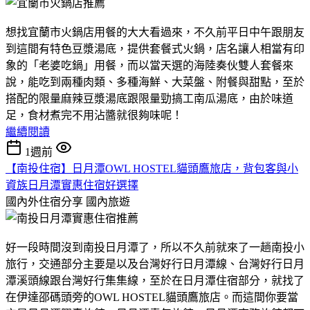
想找宜蘭市火鍋店用餐的大大看過來，不久前平日中午跟朋友
到這間有特色豆漿湯底，提供套餐式火鍋，店名讓人相當有印
象的「老婆吃鍋」用餐，而以當天選的海陸奏伙雙人套餐來
說，能吃到兩種肉類、多種海鮮、大菜盤、附餐與甜點，至於
搭配的限量麻辣豆漿湯底跟限量勁搞工南瓜湯底，由於味道
足，食材煮完不用沾醬就很夠味呢！
繼續閱讀
1週前
【南投住宿】日月潭OWL HOSTEL貓頭鷹旅店，背包客與小
資族日月潭實惠住宿好選擇
國內外住宿分享
國內旅遊
好一段時間沒到南投日月潭了，所以不久前就來了一趟南投小
旅行，交通部分主要是以及台灣好行日月潭線、台灣好行日月
潭溪頭線跟台灣好行集集線，至於在日月潭住宿部分，就找了
在伊達邵碼頭旁的OWL HOSTEL貓頭鷹旅店。而這間你要當