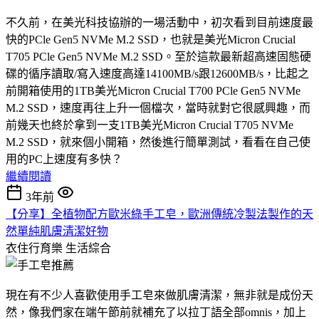
不久前，在美光科技協辦的一場活動中，初次看到目前速度最
快的PCle Gen5 NVMe M.2 SSD，也就是美光Micron Crucial
T705 PCle Gen5 NVMe M.2 SSD。至於這款最新超高速固態硬
碟的循序讀取/寫入速度高達14100MB/s跟12600MB/s，比起之
前開箱使用的1TB美光Micron Crucial T700 PCle Gen5 NVMe
M.2 SSD，速度再往上升一個檔次，當時就對它很感興趣，而
前幾天也終於拿到一支1TB美光Micron Crucial T705 NVMe
M.2 SSD，就來個小開箱，然後進行簡單測試，看看在自己使
用的PC上速度有多快？
繼續閱讀
3年前
【分享】全植物配方歐米綠手工皂，歐洲傳統冷製法製作的天
然單純肌膚清潔好物
衣住行育樂
生活綜合
現在有不少人喜歡使用手工皂來做肌膚清潔，無非就是成份天
然，像我們家在端午節前就補充了以拉丁語全部omnis，加上