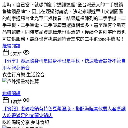
店時，自己當下就想到創宇通訊這個"全台灣最大的二手機銷
售連鎖品牌"，因此在經過討論後，決定來鄰近華山文創園區
的創宇通訊台北光華店找找看，結果這裡陳列的二手手機、二
手平板、二手筆電、二手吸塵器選擇相當多，甚至還有全新商
品可選購，同時商品資訊標示也很清楚，後續全省創宇門市也
可提供服務，最終也有挑選到符合需求的二手iPhone手機呢！
繼續閱讀
5天前
【分享】泰達隨身椅是隨身椅也是手杖，快速收合設計不管自
用孝親都適合
衣住行育樂
生活綜合
繼續閱讀
1週前
【食記】老婆吃鍋有特色豆漿湯底，搭配海陸奏伙雙人套餐讓
人吃得滿足的宜蘭火鍋店
吃吃喝喝分享
美味食記