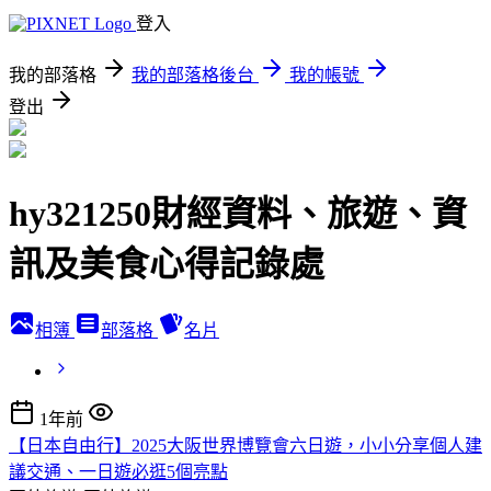
登入
我的部落格
我的部落格後台
我的帳號
登出
hy321250財經資料、旅遊、資
訊及美食心得記錄處
相簿
部落格
名片
1年前
【日本自由行】2025大阪世界博覽會六日遊，小小分享個人建
議交通、一日遊必逛5個亮點