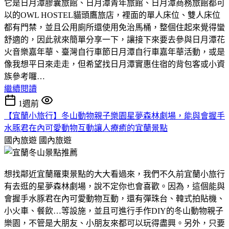
它是日月潭膠囊旅館、日月潭青年旅館、日月潭商務旅館都可
以的OWL HOSTEL貓頭鷹旅店，裡面的單人床位、雙人床位
都有門禁，並且公用廁所還使用免治馬桶，整個住起來覺得蠻
舒適的，因此就來簡單分享一下，讓接下來要去參與日月潭花
火音樂嘉年華、臺灣自行車節日月潭自行車嘉年華活動，或是
像我想平日來走走，但希望找日月潭實惠住宿的背包客或小資
族參考囉…
繼續閱讀
1週前
【宜蘭小旅行】冬山動物親子樂園星夢森林劇場，能與會握手
水豚君在內可愛動物互動讓人療癒的宜蘭景點
國內旅遊
國內旅遊
想找鄰近宜蘭羅東景點的大大看過來，我們不久前宜蘭小旅行
有去逛的星夢森林劇場，說不定你也會喜歡。因為，這個能與
會握手水豚君在內可愛動物互動，還有彈珠台、韓式拍貼機、
小火車、餐飲…等設施，並且可進行手作DIY的冬山動物親子
樂園，不管是大朋友、小朋友來都可以玩得盡興。另外，只要