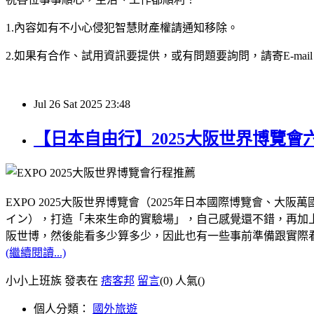
1.內容如有不小心侵犯智慧財產權請通知移除。
2.如果有合作、試用資訊要提供，或有問題要詢問，請寄E-mail：hy32
Jul
26
Sat
2025
23:48
【日本自由行】2025大阪世界博覽
EXPO 2025大阪世界博覽會（2025年日本國際博覽會
イン），打造「未來生命的實驗場」，自己感覺還不錯，再加上距
阪世博，然後能看多少算多少，因此也有一些事前準備跟實際
(繼續閱讀...)
小小上班族 發表在
痞客邦
留言
(0)
人氣(
)
個人分類：
國外旅遊