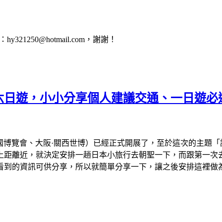
1250@hotmail.com，謝謝！
會六日遊，小小分享個人建議交通、一日遊必
、大阪萬國博覽會、大阪·關西世博）已經正式開展了，至於這次的主
離近，就決定安排一趟日本小旅行去朝聖一下，而跟第一次去看的
看到的資訊可供分享，所以就簡單分享一下，讓之後安排這裡做