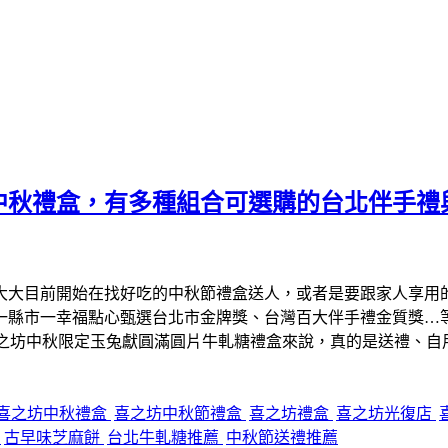
中秋禮盒，有多種組合可選購的台北伴手禮
大大目前開始在找好吃的中秋節禮盒送人，或者是要跟家人享用
、一縣市一幸福點心甄選台北市金牌獎、台灣百大伴手禮金質獎…
喜之坊中秋限定玉兔獻圓滿圓片牛軋糖禮盒來說，真的是送禮、自
喜之坊中秋禮盒
喜之坊中秋節禮盒
喜之坊禮盒
喜之坊光復店
糖
古早味芝麻餅
台北牛軋糖推薦
中秋節送禮推薦