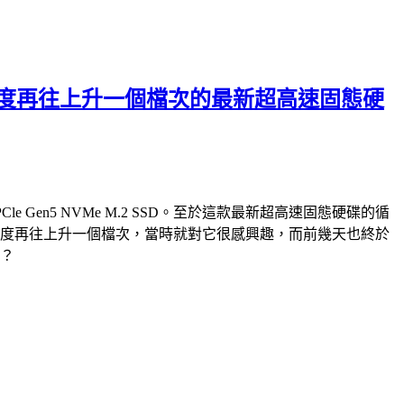
破萬循序讀寫速度再往上升一個檔次的最新超高速固態硬
PCle Gen5 NVMe M.2 SSD。至於這款最新超高速固態硬碟的循
e M.2 SSD，速度再往上升一個檔次，當時就對它很感興趣，而前幾天也終於
快？