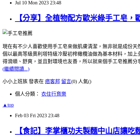
Jul
10
Mon
2023
23:48
【分享】全植物配方歐米綠手工皂，
現在有不少人喜歡使用手工皂來做肌膚清潔，無非就是成份天然，像我
個以最高等級奧利塔特級冷壓初榨橄欖油做為基本材料，加上全植
得滑順、舒爽，並且對環境也友善，所以就來個手工皂推薦分
(繼續閱讀...)
小小上班族 發表在
痞客邦
留言
(0)
人氣(
)
個人分類：
衣住行育樂
▲top
Feb
03
Fri
2023
23:48
【食記】李掌櫃功夫製麵中山店讓吃