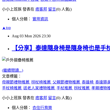
小小上班族 發表在
痞客邦
留言
(0)
人氣(
)
個人分類：
實用資訊
▲top
Aug
03
Mon
2026
23:30
【分享】泰達隨身椅是隨身椅也是手
(繼續閱讀...)
文章標籤：
母親節禮物推薦
拐杖椅推薦
父親節禮物推薦
泰達椅
泰達隨
手杖椅推薦
送老人家禮物推薦
手杖推薦
拐杖推薦
孝親禮物
小小上班族 發表在
痞客邦
留言
(0)
人氣(
)
個人分類：
衣住行育樂