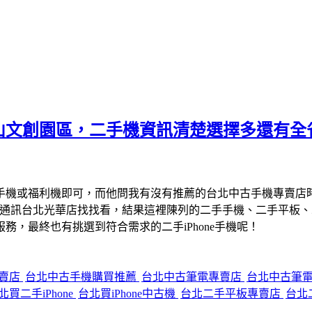
山文創園區，二手機資訊清楚選擇多還有全
手機或福利機即可，而他問我有沒有推薦的台北中古手機專賣店
宇通訊台北光華店找找看，結果這裡陳列的二手手機、二手平板
，最終也有挑選到符合需求的二手iPhone手機呢！
專賣店
台北中古手機購買推薦
台北中古筆電專賣店
台北中古筆
北買二手iPhone
台北買iPhone中古機
台北二手平板專賣店
台北