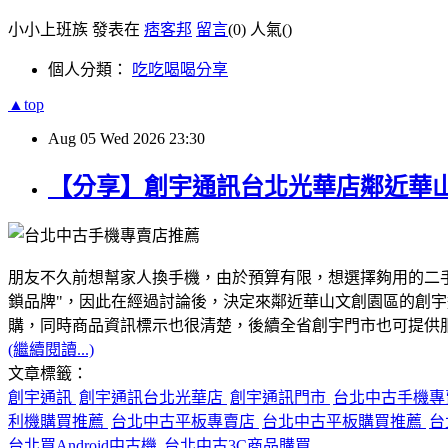
小小上班族 發表在
痞客邦
留言
(0)
人氣(
)
個人分類：
吃吃喝喝分享
▲top
Aug
05
Wed
2026
23:30
【分享】創宇通訊台北光華店鄰近華
朋友不久前想幫家人換手機，由於預算有限，想選擇夠用的二
鎖品牌"，因此在經過討論後，決定來鄰近華山文創園區的創
購，同時商品資訊標示也很清楚，後續全省創宇門市也可提供服務
(繼續閱讀...)
文章標籤：
創宇通訊
創宇通訊台北光華店
創宇通訊門市
台北中古手機
利機購買推薦
台北中古平板專賣店
台北中古平板購買推薦
台
台北買Android中古機
台北中古3C商品購買