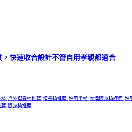
杖，快速收合設計不管自用孝親都適合
身椅
戶外摺疊椅推薦
摺疊椅推薦
好用手杖
泰達隨身椅評價
好
推薦
隨身椅推薦