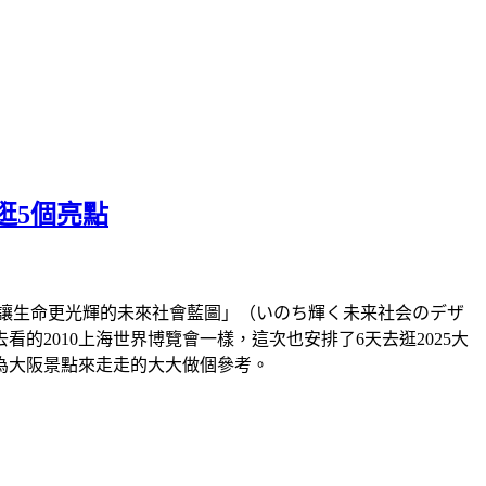
逛5個亮點
題「讓生命更光輝的未來社會藍圖」（いのち輝く未来社会のデザ
2010上海世界博覽會一樣，這次也安排了6天去逛2025大
為大阪景點來走走的大大做個參考。