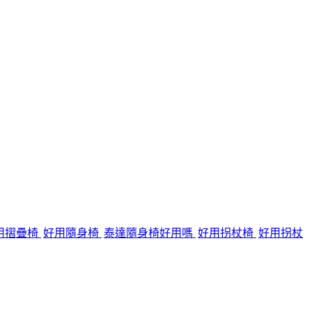
用摺疊椅
好用隨身椅
泰達隨身椅好用嗎
好用拐杖椅
好用拐杖