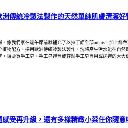
歐洲傳統冷製法製作的天然單純肌膚清潔好
們家在端午節前就補充了以拉丁語全部omnis，加上綠色環保英文
物配方，採用歐洲傳統冷製法製作，洗滌產生污水能在自然環境中降
享，讓要買手工皂、手工皂禮盒或客製手工皂自用或送禮的大大
麵感受再升級，還有多樣精緻小菜任你隨意