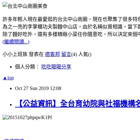
許多年輕人現在最愛逛的台北中山商圈，現在也聚集了很多特
為之一亮的李掌櫃功夫製麵中山店，由於名稱似曾相識，當下跟
除了麵好吃外，還有多樣精緻小菜任你隨意吃，所以決定來個
(繼續閱讀...)
小小上班族 發表在
痞客邦
留言
(4)
人氣(
)
個人分類：
吃吃喝喝分享
▲top
Oct
27
Sun
2019
12:08
【公益資訊】全台育幼院與社福機構