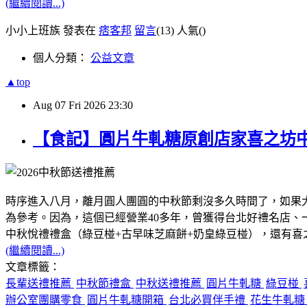
(繼續閱讀...)
小小上班族 發表在
痞客邦
留言
(13)
人氣(
)
個人分類：
公益文章
▲top
Aug
07
Fri
2026
23:30
【食記】圓片牛軋糖原創店家喜之坊
時序進入八月，離月圓人團圓的中秋節剩沒多久時間了，如果
為參考。因為，這個已經營業40多年，曾獲得台北好禮名店
中秋悅禮禮盒（綠豆椪+古早味芝麻餅+奶皇綠豆椪），還有
(繼續閱讀...)
文章標籤：
長輩送禮推薦
中秋節禮盒
中秋送禮推薦
圓片牛軋糖
綠豆椪
辦公室團購零食
圓片牛軋糖開箱
台北必買伴手禮
花生牛軋