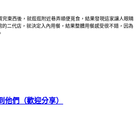
買完東西後，就逛逛附近巷弄順便覓食，結果發現這家讓人眼睛
麵館的二代店，就決定入內用餐，結果整體用餐感受很不錯，因為
。
到他們（歡迎分享）