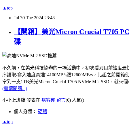
▲top
Jul
30
Tue
2024
23:48
【開箱】美光Micron Crucial T7
碟
不久前，在美光科技協辦的一場活動中，初次看到目前速度最快的PCle Gen5
序讀取/寫入速度高達14100MB/s跟12600MB/s，比起之前開箱使用
拿到一支1TB美光Micron Crucial T705 NVMe M.
(繼續閱讀...)
小小上班族 發表在
痞客邦
留言
(0)
人氣(
)
個人分類：
硬體
▲top