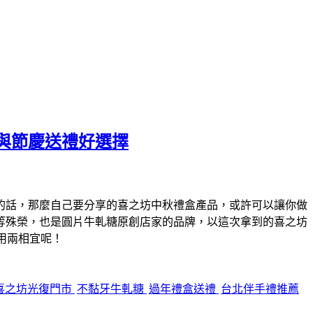
與節慶送禮好選擇
的話，那麼自己要分享的喜之坊中秋禮盒產品，或許可以讓你做
等殊榮，也是圓片牛軋糖原創店家的品牌，以這次拿到的喜之坊
用兩相宜呢！
喜之坊光復門市
不黏牙牛軋糖
過年禮盒送禮
台北伴手禮推薦