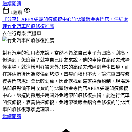
繼續閱讀
1週前
【分享】APEX尖端凹痕修復中心竹北微鈑金專門店，仔細處
理竹北汽車凹痕修復推薦
衣住行育樂
汽機車
對有汽車的使用者來說，當然不希望自己車子有凹痕、刮痕，
但遇到了怎麼辦？就拿自己朋友來說，他的車停在高爾夫球場
停車場，就這樣剛好被天外飛來的高爾夫球砸到產生凹痕，而
在評估過後因為沒傷到烤漆，凹痕面積也不大，讓汽車凹痕修
復專門店處理會比較划算，因此就找到這家採預約制，現場評
估凹痕報價不用收費的竹北微鈑金專門店APEX尖端凹痕修復
中心，讓這間採用採用國外免烤漆凹痕修復技術，能進行汽車
凹痕修復、酒窩快速修復，免烤漆微鈑金鋁合金修復的竹北汽
車凹痕修復專家處理囉…
繼續閱讀