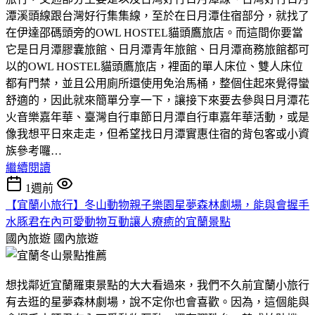
潭溪頭線跟台灣好行集集線，至於在日月潭住宿部分，就找了
在伊達邵碼頭旁的OWL HOSTEL貓頭鷹旅店。而這間你要當
它是日月潭膠囊旅館、日月潭青年旅館、日月潭商務旅館都可
以的OWL HOSTEL貓頭鷹旅店，裡面的單人床位、雙人床位
都有門禁，並且公用廁所還使用免治馬桶，整個住起來覺得蠻
舒適的，因此就來簡單分享一下，讓接下來要去參與日月潭花
火音樂嘉年華、臺灣自行車節日月潭自行車嘉年華活動，或是
像我想平日來走走，但希望找日月潭實惠住宿的背包客或小資
族參考囉…
繼續閱讀
1週前
【宜蘭小旅行】冬山動物親子樂園星夢森林劇場，能與會握手
水豚君在內可愛動物互動讓人療癒的宜蘭景點
國內旅遊
國內旅遊
想找鄰近宜蘭羅東景點的大大看過來，我們不久前宜蘭小旅行
有去逛的星夢森林劇場，說不定你也會喜歡。因為，這個能與