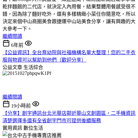
乾拌麵館的二代店，就決定入內用餐，結果整體用餐感受很不
錯，因為除了麵好吃外，還有多樣精緻小菜任你隨意吃，所以
決定來個中山商圈美食跟捷運中山站美食分享，讓有興趣的大
大參考一下。
繼續閱讀
6年前
【公益資訊】全台育幼院與社福機構名單大整理！您的二手衣
服與物資可以幫助到他們（歡迎分享）
公益文章
生活綜合
繼續閱讀
19小時前
【分享】創宇通訊台北光華店鄰近華山文創園區，二手機資訊
清楚選擇多還有全省創宇門市可提供後續服務
實用資訊
數位生活