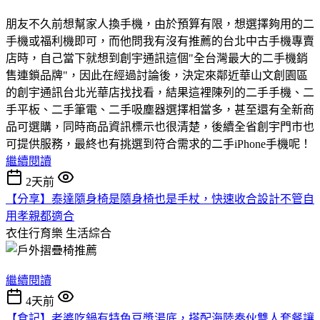
朋友不久前想幫家人換手機，由於預算有限，想選擇夠用的二
手機或福利機即可，而他問我有沒有推薦的台北中古手機專賣
店時，自己當下就想到創宇通訊這個"全台灣最大的二手機銷
售連鎖品牌"，因此在經過討論後，決定來鄰近華山文創園區
的創宇通訊台北光華店找找看，結果這裡陳列的二手手機、二
手平板、二手筆電、二手吸塵器選擇相當多，甚至還有全新商
品可選購，同時商品資訊標示也很清楚，後續全省創宇門市也
可提供服務，最終也有挑選到符合需求的二手iPhone手機呢！
繼續閱讀
2天前
【分享】泰達隨身椅是隨身椅也是手杖，快速收合設計不管自
用孝親都適合
衣住行育樂
生活綜合
繼續閱讀
4天前
【食記】老婆吃鍋有特色豆漿湯底，搭配海陸奏伙雙人套餐讓