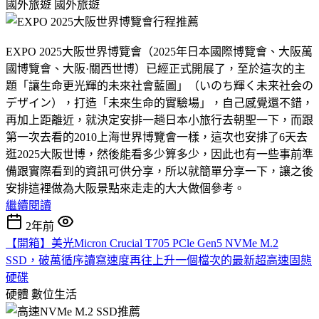
國外旅遊
國外旅遊
EXPO 2025大阪世界博覽會（2025年日本國際博覽會、大阪萬
國博覽會、大阪·關西世博）已經正式開展了，至於這次的主
題「讓生命更光輝的未來社會藍圖」（いのち輝く未来社会の
デザイン），打造「未來生命的實驗場」，自己感覺還不錯，
再加上距離近，就決定安排一趟日本小旅行去朝聖一下，而跟
第一次去看的2010上海世界博覽會一樣，這次也安排了6天去
逛2025大阪世博，然後能看多少算多少，因此也有一些事前準
備跟實際看到的資訊可供分享，所以就簡單分享一下，讓之後
安排這裡做為大阪景點來走走的大大做個參考。
繼續閱讀
2年前
【開箱】美光Micron Crucial T705 PCle Gen5 NVMe M.2
SSD，破萬循序讀寫速度再往上升一個檔次的最新超高速固態
硬碟
硬體
數位生活