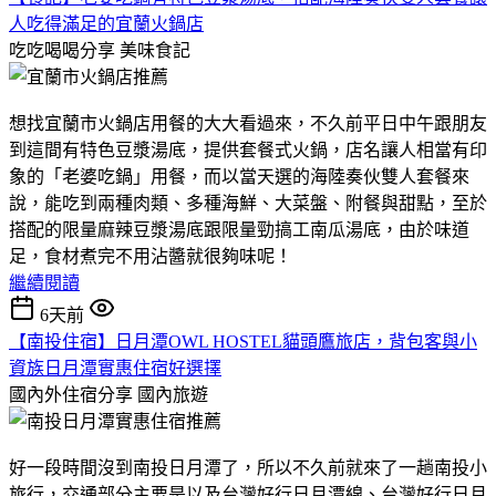
人吃得滿足的宜蘭火鍋店
吃吃喝喝分享
美味食記
想找宜蘭市火鍋店用餐的大大看過來，不久前平日中午跟朋友
到這間有特色豆漿湯底，提供套餐式火鍋，店名讓人相當有印
象的「老婆吃鍋」用餐，而以當天選的海陸奏伙雙人套餐來
說，能吃到兩種肉類、多種海鮮、大菜盤、附餐與甜點，至於
搭配的限量麻辣豆漿湯底跟限量勁搞工南瓜湯底，由於味道
足，食材煮完不用沾醬就很夠味呢！
繼續閱讀
6天前
【南投住宿】日月潭OWL HOSTEL貓頭鷹旅店，背包客與小
資族日月潭實惠住宿好選擇
國內外住宿分享
國內旅遊
好一段時間沒到南投日月潭了，所以不久前就來了一趟南投小
旅行，交通部分主要是以及台灣好行日月潭線、台灣好行日月