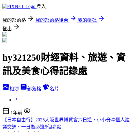
登入
我的部落格
我的部落格後台
我的帳號
登出
hy321250財經資料、旅遊、資
訊及美食心得記錄處
相簿
部落格
名片
1年前
【日本自由行】2025大阪世界博覽會六日遊，小小分享個人建
議交通、一日遊必逛5個亮點