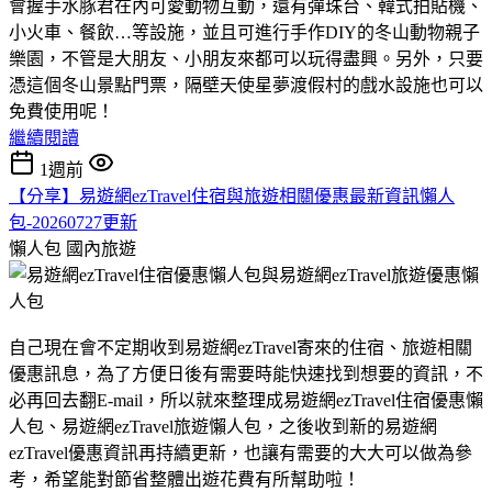
會握手水豚君在內可愛動物互動，還有彈珠台、韓式拍貼機、
小火車、餐飲…等設施，並且可進行手作DIY的冬山動物親子
樂園，不管是大朋友、小朋友來都可以玩得盡興。另外，只要
憑這個冬山景點門票，隔壁天使星夢渡假村的戲水設施也可以
免費使用呢！
繼續閱讀
1週前
【分享】易遊網ezTravel住宿與旅遊相關優惠最新資訊懶人
包-20260727更新
懶人包
國內旅遊
自己現在會不定期收到易遊網ezTravel寄來的住宿、旅遊相關
優惠訊息，為了方便日後有需要時能快速找到想要的資訊，不
必再回去翻E-mail，所以就來整理成易遊網ezTravel住宿優惠懶
人包、易遊網ezTravel旅遊懶人包，之後收到新的易遊網
ezTravel優惠資訊再持續更新，也讓有需要的大大可以做為參
考，希望能對節省整體出遊花費有所幫助啦！