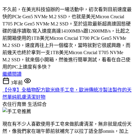
不久前，在美光科技協辦的一場活動中，初次看到目前速度最
快的PCle Gen5 NVMe M.2 SSD，也就是美光Micron Crucial
T705 PCle Gen5 NVMe M.2 SSD。至於這款最新超高速固態硬
碟的循序讀取/寫入速度高達14100MB/s跟12600MB/s，比起之
前開箱使用的1TB美光Micron Crucial T700 PCle Gen5 NVMe
M.2 SSD，速度再往上升一個檔次，當時就對它很感興趣，而
前幾天也終於拿到一支1TB美光Micron Crucial T705 NVMe
M.2 SSD，就來個小開箱，然後進行簡單測試，看看在自己使
用的PC上速度有多快？
繼續閱讀
3年前
【分享】全植物配方歐米綠手工皂，歐洲傳統冷製法製作的天
然單純肌膚清潔好物
衣住行育樂
生活綜合
現在有不少人喜歡使用手工皂來做肌膚清潔，無非就是成份天
然，像我們家在端午節前就補充了以拉丁語全部omnis，加上