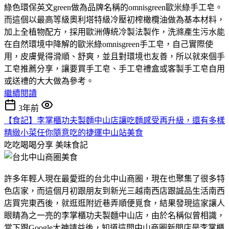
綠色環保英文green做為品牌名稱的omnisgreen歐米綠手工皂。
而這個以最高等級奧利塔特級冷壓初榨橄欖油做為基本材料，
加上全植物配方，採用歐洲傳統冷製法製作，洗滌產生污水能
在自然環境中降解的歐米綠omnisgreen手工皂，自己實際使
用，皮膚覺得滑順、舒爽，並且對環境也友善，所以就來個手
工皂推薦分享，讓要買手工皂、手工皂禮盒或客製手工皂自用
或送禮的大大做為參考。
繼續閱讀
3年前
【食記】李掌櫃功夫製麵中山店讓吃麵感受再升級，還有多樣
精緻小菜任你隨意吃的捷運中山站美食
吃吃喝喝分享
美味食記
許多年輕人現在最愛逛的台北中山商圈，現在也聚集了很多特
色店家，而這個月初跟朋友到新光三越南西店跟誠品生活南西
店買完東西後，就逛逛附近巷弄順便覓食，結果發現這家讓人
眼睛為之一亮的李掌櫃功夫製麵中山店，由於名稱似曾相識，
當下跟Google大神請益後，知道這間中山商圈新開店是李掌櫃