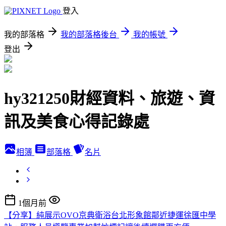
登入
我的部落格
我的部落格後台
我的帳號
登出
hy321250財經資料、旅遊、資
訊及美食心得記錄處
相簿
部落格
名片
1個月前
【分享】純展示OVO京典衛浴台北形象館鄰近捷運徐匯中學