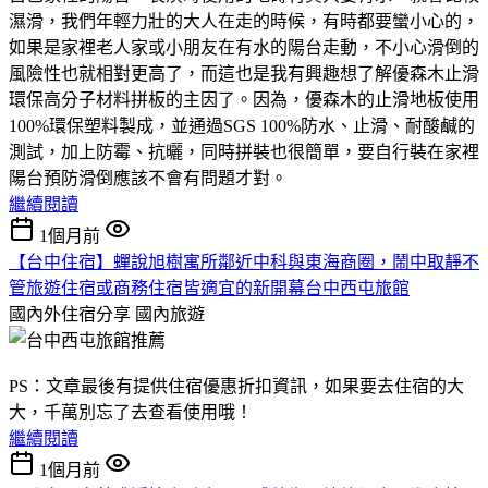
濕滑，我們年輕力壯的大人在走的時候，有時都要蠻小心的，
如果是家裡老人家或小朋友在有水的陽台走動，不小心滑倒的
風險性也就相對更高了，而這也是我有興趣想了解優森木止滑
環保高分子材料拼板的主因了。因為，優森木的止滑地板使用
100%環保塑料製成，並通過SGS 100%防水、止滑、耐酸鹹的
測試，加上防霉、抗曬，同時拼裝也很簡單，要自行裝在家裡
陽台預防滑倒應該不會有問題才對。
繼續閱讀
1個月前
【台中住宿】蟬說旭樹寓所鄰近中科與東海商圈，鬧中取靜不
管旅遊住宿或商務住宿皆適宜的新開幕台中西屯旅館
國內外住宿分享
國內旅遊
PS：文章最後有提供住宿優惠折扣資訊，如果要去住宿的大
大，千萬別忘了去查看使用哦！
繼續閱讀
1個月前