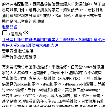
的冷凍宅配甜點，實際品嚐後確實蠻讓人印象深刻的，除了自
己可以享用外，剛有小朋友的家庭，如果預算OK，想找日系
彌月禮盒跟親友分享喜悅的話，Katachi形‧洋菓子日式千層
捲也是可以考慮的選項呢！
繼續閱讀
1個月前
【分享】新竹市維修專門店專業人手機維修，各廠牌手機平板
與任天堂Switch維修需求都能處理
實用資訊
數位生活
有需要找新竹市區手機維修、平板維修、任天堂Switch維修店
家的大大看過來，這間離Big City遠東巨城購物中心不遠的新
竹市維修專門店專業人手機維修（MAJPR FIX），除了能提
供常見的iPhone換電池、iPad換電池、iPhoneiPad換螢幕…等新
竹iPhone維修、新竹iPad維修服務外，其它像三星Samsung、
華為Huawei、OPPO、Sony…等大廠牌的手機、平板、筆電，
甚至是這次現場看到的任天堂Switch螢幕維修，只要現場有維