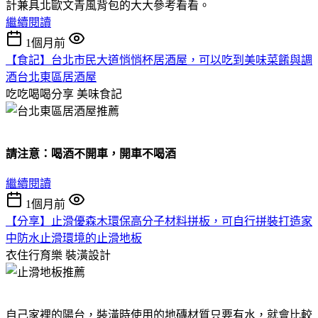
計兼具北歐文青風背包的大大參考看看。
繼續閱讀
1個月前
【食記】台北市民大道悄悄杯居酒屋，可以吃到美味菜餚與調
酒台北東區居酒屋
吃吃喝喝分享
美味食記
請注意：喝酒不開車，開車不喝酒
繼續閱讀
1個月前
【分享】止滑優森木環保高分子材料拼板，可自行拼裝打造家
中防水止滑環境的止滑地板
衣住行育樂
裝潢設計
自己家裡的陽台，裝潢時使用的地磚材質只要有水，就會比較