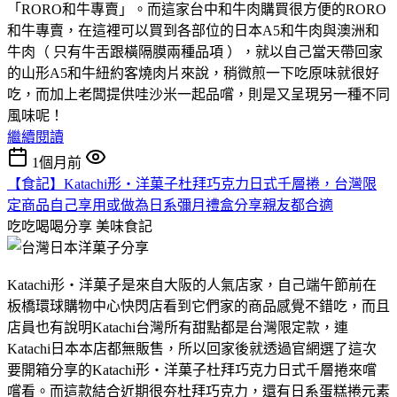
「RORO和牛專賣」。而這家台中和牛肉購買很方便的RORO
和牛專賣，在這裡可以買到各部位的日本A5和牛肉與澳洲和
牛肉（ 只有牛舌跟橫隔膜兩種品項 ），就以自己當天帶回家
的山形A5和牛紐約客燒肉片來說，稍微煎一下吃原味就很好
吃，而加上老闆提供哇沙米一起品嚐，則是又呈現另一種不同
風味呢！
繼續閱讀
1個月前
【食記】Katachi形‧洋菓子杜拜巧克力日式千層捲，台灣限
定商品自己享用或做為日系彌月禮盒分享親友都合適
吃吃喝喝分享
美味食記
Katachi形‧洋菓子是來自大阪的人氣店家，自己端午節前在
板橋環球購物中心快閃店看到它們家的商品感覺不錯吃，而且
店員也有說明Katachi台灣所有甜點都是台灣限定款，連
Katachi日本本店都無販售，所以回家後就透過官網選了這次
要開箱分享的Katachi形‧洋菓子杜拜巧克力日式千層捲來嚐
嚐看。而這款結合近期很夯杜拜巧克力，還有日系蛋糕捲元素