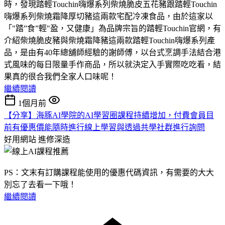
時，發現踏輕Touchin嗨爆系列柴燒脆皮五花豬跟踏輕Touchin
嗨爆系列柴燒霜降厚切豬這兩款宅配冷凍食品，由於這家以
「"踏”食”輕"盈，又健康」為品牌宗旨的踏輕Touchin官網，有
介紹柴燒脆皮豬與柴燒霜降豬這兩款踏輕Touchin嗨爆系列產
品，是由有40年總舖師經驗的謝師傅，以台式烹調手法結合港
式風味的每日限量手作商品，所以就決定入手實際吃吃看，結
果真的很合我們全家人口味呢！
繼續閱讀
1個月前
【分享】海豚AI學院的AI學習圈課程持續增加，付費會員目
前有優惠價能隨時進行線上學習與透過共學社群進行詢問
好用網站
進修深造
PS：文末有訂購課程能使用的優惠代碼資訊，有需要的大大
別忘了去看一下哦！
繼續閱讀