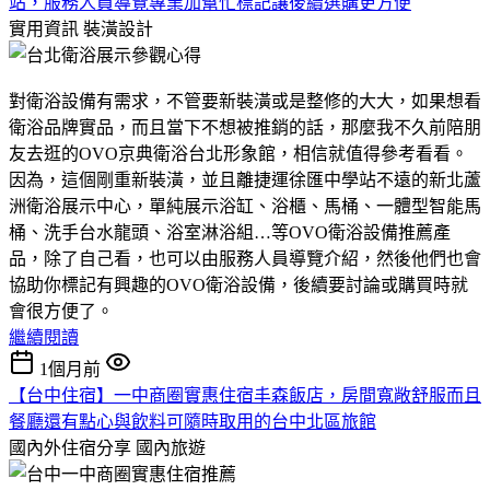
站，服務人員導覽專業加幫忙標記讓後續選購更方便
實用資訊
裝潢設計
對衛浴設備有需求，不管要新裝潢或是整修的大大，如果想看
衛浴品牌實品，而且當下不想被推銷的話，那麼我不久前陪朋
友去逛的OVO京典衛浴台北形象館，相信就值得參考看看。
因為，這個剛重新裝潢，並且離捷運徐匯中學站不遠的新北蘆
洲衛浴展示中心，單純展示浴缸、浴櫃、馬桶、一體型智能馬
桶、洗手台水龍頭、浴室淋浴組…等OVO衛浴設備推薦產
品，除了自己看，也可以由服務人員導覽介紹，然後他們也會
協助你標記有興趣的OVO衛浴設備，後續要討論或購買時就
會很方便了。
繼續閱讀
1個月前
【台中住宿】一中商圈實惠住宿丰森飯店，房間寬敞舒服而且
餐廳還有點心與飲料可隨時取用的台中北區旅館
國內外住宿分享
國內旅遊