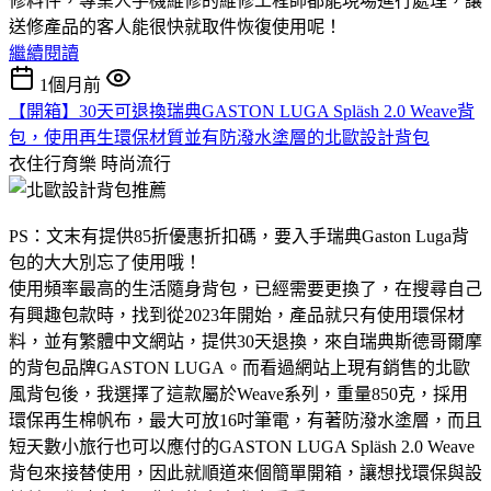
修料件，專業人手機維修的維修工程師都能現場進行處理，讓
送修產品的客人能很快就取件恢復使用呢！
繼續閱讀
1個月前
【開箱】30天可退換瑞典GASTON LUGA Spläsh 2.0 Weave背
包，使用再生環保材質並有防潑水塗層的北歐設計背包
衣住行育樂
時尚流行
PS：文末有提供85折優惠折扣碼，要入手瑞典Gaston Luga背
包的大大別忘了使用哦！
使用頻率最高的生活隨身背包，已經需要更換了，在搜尋自己
有興趣包款時，找到從2023年開始，產品就只有使用環保材
料，並有繁體中文網站，提供30天退換，來自瑞典斯德哥爾摩
的背包品牌GASTON LUGA。而看過網站上現有銷售的北歐
風背包後，我選擇了這款屬於Weave系列，重量850克，採用
環保再生棉帆布，最大可放16吋筆電，有著防潑水塗層，而且
短天數小旅行也可以應付的GASTON LUGA Spläsh 2.0 Weave
背包來接替使用，因此就順道來個簡單開箱，讓想找環保與設