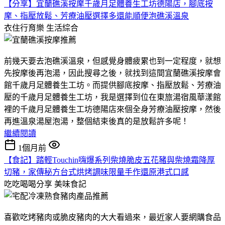
【分享】宜蘭礁溪按摩千歲月足體養生工坊德陽店，腳底按
摩、指壓放鬆、芳療油壓選擇多還能順便泡礁溪溫泉
衣住行育樂
生活綜合
前幾天要去泡礁溪溫泉，但感覺身體疲累也到一定程度，就想
先按摩後再泡湯，因此搜尋之後，就找到這間宜蘭礁溪按摩會
館千歲月足體養生工坊。而提供腳底按摩、指壓放鬆、芳療油
壓的千歲月足體養生工坊，我是選擇到位在東旅湯宿風華漾館
裡的千歲月足體養生工坊德陽店來個全身芳療油壓按摩，然後
再進溫泉湯屋泡湯，整個結束後真的是放鬆許多呢！
繼續閱讀
1個月前
【食記】踏輕Touchin嗨爆系列柴燒脆皮五花豬與柴燒霜降厚
切豬，家傳秘方台式烘烤調味限量手作還原港式口感
吃吃喝喝分享
美味食記
喜歡吃烤豬肉或脆皮豬肉的大大看過來，最近家人要網購食品