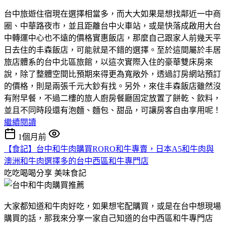
台中旅遊住宿現在選擇相當多，而大大如果是想找鄰近一中商
圈、中華路夜市，並且距離台中火車站，或是快落成啟用大台
中轉運中心也不遠的價格實惠飯店，那麼自己跟家人前幾天平
日去住的丰森飯店，可能就是不錯的選擇。至於這間屬於丰居
旅店體系的台中北區旅館，以這次實際入住的豪華雙床房來
說，除了整體空間比預期來得更為寬敞外，透過訂房網站預訂
的價格，則是兩張千元大鈔有找。另外，來住丰森飯店雖然沒
有附早餐，不過二樓的旅人廚房餐廳固定放置了餅乾、飲料，
並且不同時段還有泡麵、麵包、甜品，可讓房客自由享用呢！
繼續閱讀
1個月前
【食記】台中和牛肉購買RORO和牛專賣，日本A5和牛肉與
澳洲和牛肉選擇多的台中西區和牛專門店
吃吃喝喝分享
美味食記
大家都知道和牛肉好吃，如果想宅配購買，或是在台中想現場
購買的話，那我來分享一家自己知道的台中西區和牛專門店