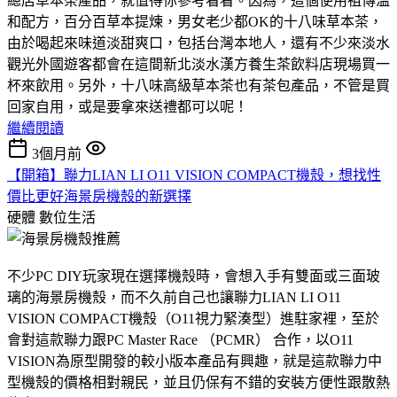
總店草本茶產品，就值得你參考看看。因為，這個使用祖傳溫
和配方，百分百草本提煉，男女老少都OK的十八味草本茶，
由於喝起來味道淡甜爽口，包括台灣本地人，還有不少來淡水
觀光外國遊客都會在這間新北淡水漢方養生茶飲料店現場買一
杯來飲用。另外，十八味高級草本茶也有茶包產品，不管是買
回家自用，或是要拿來送禮都可以呢！
繼續閱讀
3個月前
【開箱】聯力LIAN LI O11 VISION COMPACT機殼，想找性
價比更好海景房機殼的新選擇
硬體
數位生活
不少PC DIY玩家現在選擇機殼時，會想入手有雙面或三面玻
璃的海景房機殼，而不久前自己也讓聯力LIAN LI O11
VISION COMPACT機殼（O11視力緊湊型）進駐家裡，至於
會對這款聯力跟PC Master Race （PCMR） 合作，以O11
VISION為原型開發的較小版本產品有興趣，就是這款聯力中
型機殼的價格相對親民，並且仍保有不錯的安裝方便性跟散熱