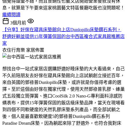
個覺得還蠻不錯，而且食鍋性也藝文店開始營業後就沒有休
息，就算是下午要來這家桃園藝文特區餐廳吃飯也沒問題呢！
繼續閱讀
3個月前
【分享】好傢在寢具床墊館向上店Dunlopillo床墊鑽石系列，
舒適好躺並提供15年彈簧保固的台中西區複合式家具館推薦店
家
衣住行育樂
家居佈置
想找台中一站式家居店選購舒適好睡床墊的大大看過來，自己
不久前陪朋友去好傢在寢具床墊館向上店試躺創立接近百年，
來自英國的鄧祿普Dunlopillo床墊，或許就是你值得考慮的選
擇。至於這個由好傢在獨家代理，使用天然鄧祿普乳膠、蜂巢
式五段獨立筒彈簧、進口CoolSilk 2.0 Nano-G專利面料涼感防
螨表布，提供15年彈簧保固的飯店級床墊品牌，當天在現場看
到四個不同軟硬度的天然乳膠床墊系列產品，而全部試躺之
後，個人是最喜歡軟硬度5的鄧祿普Dunlopillo鑽石系列
Paradise Dream床墊，因為躺起來除了舒適外，也符合我對床