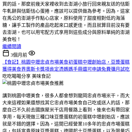
買的話，那麼前幾天家裡收到去澎湖小旅行回來親友送的恬鉅
牛軋餅與恬鉅恬心蛋捲，應該可以提供做為參考。因為，這家
在馬公的澎湖手作點心店家，原料使用了甜度相對低的海藻
糖，讓手工製作的產品吃起來口感更佳，而且就算目前沒有要
去澎湖，也可以用宅配方式享用到這些成分與原料單純的澎湖
美食啦！
繼續閱讀
3個月前
【食記】桃園中壢忠貞市場美食初蛋糕中壢創始店，豆漿蛋糕
獲得美食界奧斯卡獎項肯定憑媽媽手冊還可申請免費彌月試吃
吃吃喝喝分享
美味食記
講到桃園中壢美食，很多人都會想到龍岡忠貞市場米干，而大
大來這裡如果還想找其它忠貞市場美食自己吃或送人的話，那
麼自己不久前去國旗屋米干店用餐路上看到，後來也有帶回家
享用，每天現做三種口味豆漿蛋糕的初蛋糕中壢創始店，應該
就是不錯的選擇。因為，這間已經營業10多年的忠貞市場蛋糕
店，包括富貴原味豆漿蛋糕、德國起士豆漿蛋糕，以及限量巧