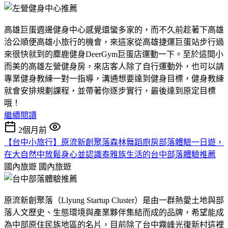
高雄巨蛋週邊健身中心感覺還蠻多家的，而不久前趁著下高雄
洽公順便高雄小旅行的機會，來這家從高雄捷運巨蛋站步行過
來很快就到的麋鹿健身DeerGym巨蛋店運動一下。至於這間小
而美的高雄左營健身房，來店客人除了自行運動外，也可以請
專業健身教練一對一指導，溝通想要達到健身目標，健身教練
就會安排規劃課程，並帶著你逐步實行，最後達到原定目標
哦！
繼續閱讀
2個月前
【台中小旅行】原流新創聚落森林舞蹈廚房部落體驗一日遊，
在大自然中放鬆身心並認識泰雅族生活的台中部落體驗推薦
國內旅遊
國內旅遊
原流新創聚落（Llyung Startup Cluster）是由一群熱愛土地與部
落人文歷史、生態環境與產業夥伴集結而成的品牌，希望能成
為中部原住民族地區的名片，目前除了台中霧峰光復新村這裡