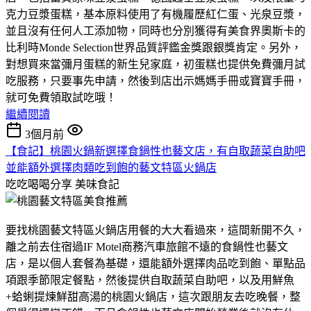
克力豆漿蛋糕，基本原料使用了有機履歷紅仁蛋、光泉豆漿，
並且沒有任何人工添加物，同時也分別獲得有美食界奧斯卡的
比利時Monde Selection世界品質評鑑金獎跟銀獎肯定。另外，
對想買來當彌月蛋糕的新生兒家庭，初蛋糕也提供免費彌月試
吃服務，只要事先申請，然後到店出示媽媽手冊或寶寶手冊，
就可免費領取試吃哦！
繼續閱讀
3個月前
【食記】桃園火鍋新選擇食鍋性也藝文店，有自取蔬菜自助吧
並能額外選擇肉類吃到飽的藝文特區火鍋店
吃吃喝喝分享
美味食記
要找桃園藝文特區火鍋店用餐的大大看過來，這間新開不久，
離之前去住宿過IF Motel商務汽車旅館不遠的食鍋性也藝文
店，是以個人套餐為基礎，還能額外選擇肉品吃到飽、單點品
項跟季節限定餐點，然後提供自取蔬菜自助吧，以及用鮮魚
+蛤蜊提煉鮮甜高湯的桃園火鍋店，這次跟朋友去吃晚餐，整