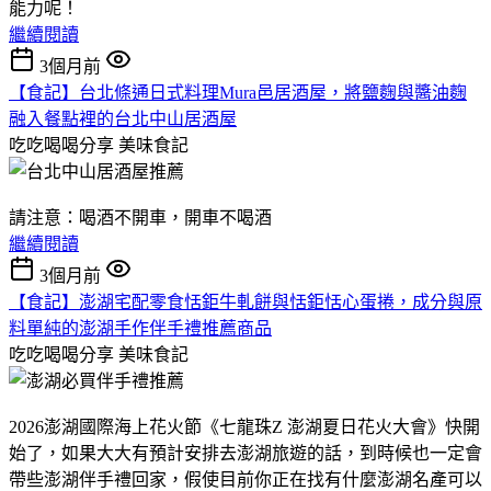
能力呢！
繼續閱讀
3個月前
【食記】台北條通日式料理Mura邑居酒屋，將鹽麴與醬油麴
融入餐點裡的台北中山居酒屋
吃吃喝喝分享
美味食記
請注意：喝酒不開車，開車不喝酒
繼續閱讀
3個月前
【食記】澎湖宅配零食恬鉅牛軋餅與恬鉅恬心蛋捲，成分與原
料單純的澎湖手作伴手禮推薦商品
吃吃喝喝分享
美味食記
2026澎湖國際海上花火節《七龍珠Z 澎湖夏日花火大會》快開
始了，如果大大有預計安排去澎湖旅遊的話，到時候也一定會
帶些澎湖伴手禮回家，假使目前你正在找有什麼澎湖名產可以