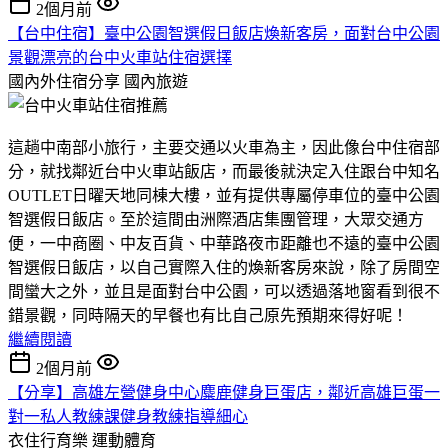
2個月前
【台中住宿】臺中公園智選假日飯店煥新客房，面對台中公園
景觀漂亮的台中火車站住宿選擇
國內外住宿分享
國內旅遊
這趟中南部小旅行，主要交通以火車為主，因此像台中住宿部
分，就找鄰近台中火車站飯店，而最後就決定入住跟台中知名
OUTLET日曜天地同棟大樓，並有提供專屬停車位的臺中公園
智選假日飯店。至於這間由洲際酒店集團管理，大眾交通方
便，一中商圈、中友百貨、中華路夜市距離也不遠的臺中公園
智選假日飯店，以自己實際入住的煥新客房來說，除了房間空
間蠻大之外，並且是面對台中公園，可以透過落地窗看到很不
錯景觀，同時隔天的早餐也有比自己原先預期來得好呢！
繼續閱讀
2個月前
【分享】高雄左營健身中心麋鹿健身巨蛋店，鄰近高雄巨蛋一
對一私人教練課健身教練指導細心
衣住行育樂
運動體育