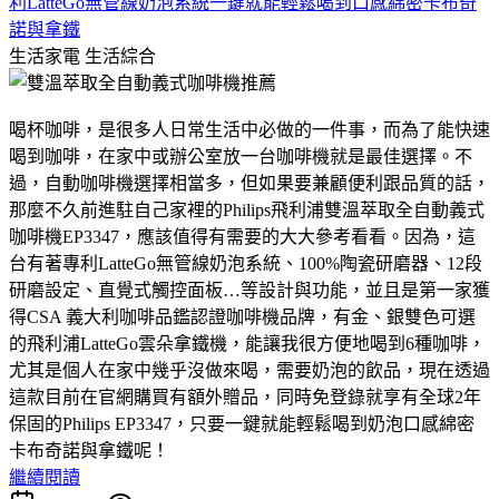
利LatteGo無管線奶泡系統一鍵就能輕鬆喝到口感綿密卡布奇
諾與拿鐵
生活家電
生活綜合
喝杯咖啡，是很多人日常生活中必做的一件事，而為了能快速
喝到咖啡，在家中或辦公室放一台咖啡機就是最佳選擇。不
過，自動咖啡機選擇相當多，但如果要兼顧便利跟品質的話，
那麼不久前進駐自己家裡的Philips飛利浦雙溫萃取全自動義式
咖啡機EP3347，應該值得有需要的大大參考看看。因為，這
台有著專利LatteGo無管線奶泡系統、100%陶瓷研磨器、12段
研磨設定、直覺式觸控面板…等設計與功能，並且是第一家獲
得CSA 義大利咖啡品鑑認證咖啡機品牌，有金、銀雙色可選
的飛利浦LatteGo雲朵拿鐵機，能讓我很方便地喝到6種咖啡，
尤其是個人在家中幾乎沒做來喝，需要奶泡的飲品，現在透過
這款目前在官網購買有額外贈品，同時免登錄就享有全球2年
保固的Philips EP3347，只要一鍵就能輕鬆喝到奶泡口感綿密
卡布奇諾與拿鐵呢！
繼續閱讀