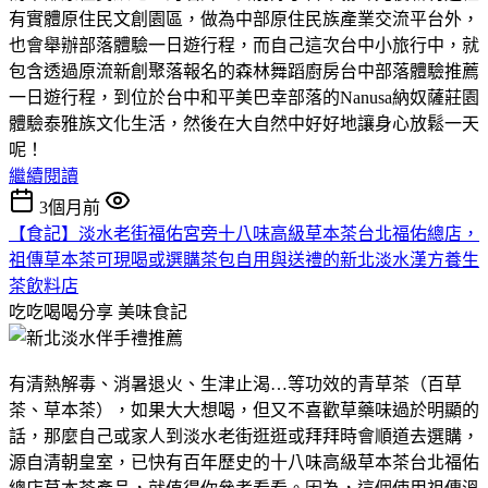
有實體原住民文創園區，做為中部原住民族產業交流平台外，
也會舉辦部落體驗一日遊行程，而自己這次台中小旅行中，就
包含透過原流新創聚落報名的森林舞蹈廚房台中部落體驗推薦
一日遊行程，到位於台中和平美巴幸部落的Nanusa納奴薩莊園
體驗泰雅族文化生活，然後在大自然中好好地讓身心放鬆一天
呢！
繼續閱讀
3個月前
【食記】淡水老街福佑宮旁十八味高級草本茶台北福佑總店，
祖傳草本茶可現喝或選購茶包自用與送禮的新北淡水漢方養生
茶飲料店
吃吃喝喝分享
美味食記
有清熱解毒、消暑退火、生津止渴…等功效的青草茶（百草
茶、草本茶），如果大大想喝，但又不喜歡草藥味過於明顯的
話，那麼自己或家人到淡水老街逛逛或拜拜時會順道去選購，
源自清朝皇室，已快有百年歷史的十八味高級草本茶台北福佑