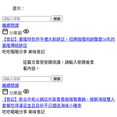
提示：
解鎖
繼續閱讀
55年前
【食記】基隆特色伴手禮大新餅店，招牌咖哩肉餅飄香50年的
基隆傳統餅店
吃吃喝喝分享
美味食記
這篇文章受密碼保護，請輸入密碼後查
看內容。
解鎖
繼續閱讀
55年前
【食記】新北中和火鍋店何家香香麻辣鴛鴦鍋，極鮮海陸雙人
套餐吃得滿足並且目前平日還送海味小確幸
吃吃喝喝分享
美味食記