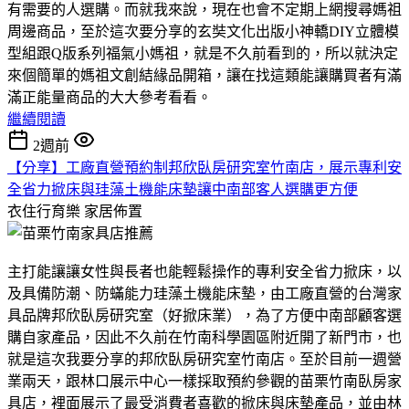
有需要的人選購。而就我來說，現在也會不定期上網搜尋媽祖
周邊商品，至於這次要分享的玄奘文化出版小神轎DIY立體模
型組跟Q版系列福氣小媽祖，就是不久前看到的，所以就決定
來個簡單的媽祖文創結緣品開箱，讓在找這類能讓購買者有滿
滿正能量商品的大大參考看看。
繼續閱讀
2週前
【分享】工廠直營預約制邦欣臥房研究室竹南店，展示專利安
全省力掀床與珪藻土機能床墊讓中南部客人選購更方便
衣住行育樂
家居佈置
主打能讓讓女性與長者也能輕鬆操作的專利安全省力掀床，以
及具備防潮、防蟎能力珪藻土機能床墊，由工廠直營的台灣家
具品牌邦欣臥房研究室（好掀床業），為了方便中南部顧客選
購自家產品，因此不久前在竹南科學園區附近開了新門市，也
就是這次我要分享的邦欣臥房研究室竹南店。至於目前一週營
業兩天，跟林口展示中心一樣採取預約參觀的苗栗竹南臥房家
具店，裡面展示了最受消費者喜歡的掀床與床墊產品，並由林