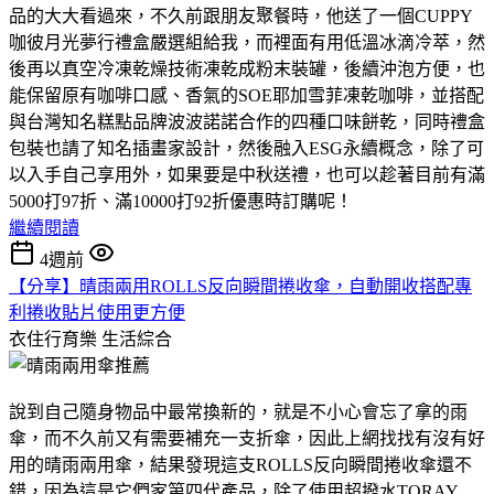
品的大大看過來，不久前跟朋友聚餐時，他送了一個CUPPY
咖彼月光夢行禮盒嚴選組給我，而裡面有用低溫冰滴冷萃，然
後再以真空冷凍乾燥技術凍乾成粉末裝罐，後續沖泡方便，也
能保留原有咖啡口感、香氣的SOE耶加雪菲凍乾咖啡，並搭配
與台灣知名糕點品牌波波諾諾合作的四種口味餅乾，同時禮盒
包裝也請了知名插畫家設計，然後融入ESG永續概念，除了可
以入手自己享用外，如果要是中秋送禮，也可以趁著目前有滿
5000打97折、滿10000打92折優惠時訂購呢！
繼續閱讀
4週前
【分享】晴雨兩用ROLLS反向瞬間捲收傘，自動開收搭配專
利捲收貼片使用更方便
衣住行育樂
生活綜合
說到自己隨身物品中最常換新的，就是不小心會忘了拿的雨
傘，而不久前又有需要補充一支折傘，因此上網找找有沒有好
用的晴雨兩用傘，結果發現這支ROLLS反向瞬間捲收傘還不
錯，因為這是它們家第四代產品，除了使用超撥水TORAY