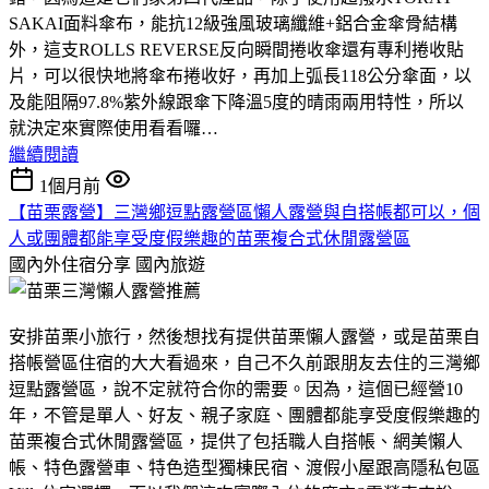
SAKAI面料傘布，能抗12級強風玻璃纖維+鋁合金傘骨結構
外，這支ROLLS REVERSE反向瞬間捲收傘還有專利捲收貼
片，可以很快地將傘布捲收好，再加上弧長118公分傘面，以
及能阻隔97.8%紫外線跟傘下降溫5度的晴雨兩用特性，所以
就決定來實際使用看看囉…
繼續閱讀
1個月前
【苗栗露營】三灣鄉逗點露營區懶人露營與自搭帳都可以，個
人或團體都能享受度假樂趣的苗栗複合式休閒露營區
國內外住宿分享
國內旅遊
安排苗栗小旅行，然後想找有提供苗栗懶人露營，或是苗栗自
搭帳營區住宿的大大看過來，自己不久前跟朋友去住的三灣鄉
逗點露營區，說不定就符合你的需要。因為，這個已經營10
年，不管是單人、好友、親子家庭、團體都能享受度假樂趣的
苗栗複合式休閒露營區，提供了包括職人自搭帳、網美懶人
帳、特色露營車、特色造型獨棟民宿、渡假小屋跟高隱私包區