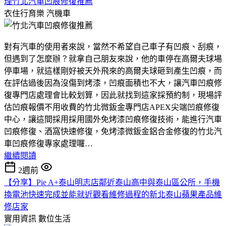
理竹北汽車凹痕修復推薦
衣住行育樂
汽機車
對有汽車的使用者來說，當然不希望自己車子有凹痕、刮痕，
但遇到了怎麼辦？就拿自己朋友來說，他的車停在高爾夫球場
停車場，就這樣剛好被天外飛來的高爾夫球砸到產生凹痕，而
在評估過後因為沒傷到烤漆，凹痕面積也不大，讓汽車凹痕修
復專門店處理會比較划算，因此就找到這家採預約制，現場評
估凹痕報價不用收費的竹北微鈑金專門店APEX尖端凹痕修復
中心，讓這間採用採用國外免烤漆凹痕修復技術，能進行汽車
凹痕修復、酒窩快速修復，免烤漆微鈑金鋁合金修復的竹北汽
車凹痕修復專家處理囉…
繼續閱讀
2週前
【分享】Pie A+泰山明志店鄰近泰山高中與泰山區公所，手機
換電池快速完成並能就近觀看維修過程的新北泰山蘋果產品維
修店家
實用資訊
數位生活