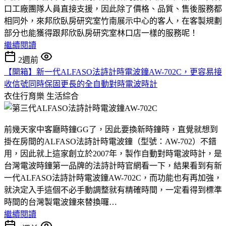
口工廠團隊人員直接支援，因此除了價格、品質、售後服務都
相同外，來邦欣臥房研究室竹南展示中心的客人，在客製規劃
部分也能獲得跟邦欣臥房研究室林口店一樣的服務呢！
繼續閱讀
2週前
【開箱】新一代ALFASO法詩計時電波鐘AW-702C，更容易接
收信號同時保固更長的全自動對時電波時計
衣住行育樂
生活綜合
前幾天家中客廳時鐘GG了，因此要換新時鐘時，直覺就想到
掛在房間的ALFASO法詩計時電波鐘（型號：AW-702）不錯
用，因此就上這家創立於2007年，製作自動對時電波時計，是
台灣電波時鐘第一品牌的法詩計時官網看一下，結果看到有新
一代ALFASO法詩計時電波鐘AW-702C，而功能也有再加強，
就決定入手這個不必手動調整就有精確時間，一定看得到標準
時間的台灣製電波鐘來替換囉…
繼續閱讀