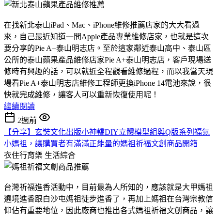
在找新北泰山iPad、Mac、iPhone維修推薦店家的大大看過
來，自己最近知道一間Apple產品專業維修店家，也就是這次
要分享的Pie A+泰山明志店。至於這家鄰近泰山高中、泰山區
公所的泰山蘋果產品維修店家Pie A+泰山明志店，客戶現場送
修時有興趣的話，可以就近全程觀看維修過程，而以我當天現
場看Pie A+泰山明志店維修工程師更換iPhone 14電池來說，很
快就完成維修，讓客人可以重新恢復使用呢！
繼續閱讀
2週前
【分享】玄奘文化出版小神轎DIY立體模型組與Q版系列福氣
小媽祖，讓購買者有滿滿正能量的媽祖祈福文創商品開箱
衣住行育樂
生活綜合
台灣祈福進香活動中，目前最為人所知的，應該就是大甲媽祖
遶境進香跟白沙屯媽祖徒步進香了，再加上媽祖在台灣宗教信
仰佔有重要地位，因此廠商也推出各式媽祖祈福文創商品，讓