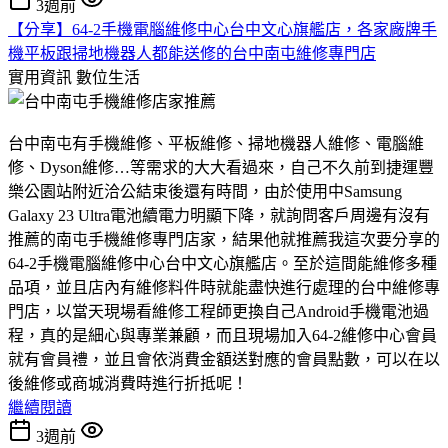
3週前
【分享】64-2手機電腦維修中心台中文心旗艦店，各家廠牌手
機平板跟掃地機器人都能送修的台中南屯維修專門店
實用資訊
數位生活
台中南屯有手機維修、平板維修、掃地機器人維修、電腦維
修、Dyson維修…等需求的大大看過來，自己不久前到捷運豐
樂公園站附近洽公結束後還有時間，由於使用中Samsung
Galaxy 23 Ultra電池續電力明顯下降，就詢問客戶周邊有沒有
推薦的南屯手機維修專門店家，結果他就推薦我這次要分享的
64-2手機電腦維修中心台中文心旗艦店。至於這間能維修多種
品項，並且店內有維修料件時就能盡快進行處理的台中維修專
門店，以當天現場看維修工程師更換自己Android手機電池過
程，真的是細心與專業兼顧，而且現場加入64-2維修中心會員
就有會員禮，並且會依消費金額送對應的會員點數，可以在以
後維修或商城消費時進行折抵呢！
繼續閱讀
3週前