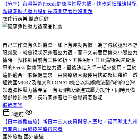
【分享】台灣製造Freesia健康彈性壓力襪，快乾超細纖維搭配
階段漸進式壓力設計長時間穿著也沒問題
衣住行育樂
醫療保健
自己工作會有久站機會，加上有運動習慣，為了減緩腿部不舒
服感受，就會視狀況穿著壓力襪，而不久前要更換束小腿壓力
襪時，就找到目前有三件95折、五件9折，並且滿額免運費優
惠的Freesia健康彈性壓力襪，最後決定入手一組來使用。至於
這個適合一般保健需求，由醫療級大廠使用快乾超細纖維，透
過德國MERZ及義大利LONATI機台以無縫織法製作的的台灣
製造彈性壓力襪產品，有著4階段漸進式壓力設計，同時具備
腿部修飾效果，長時間穿著也不會覺得悶熱呢！
繼續閱讀
3週前
【日本賞櫻盲旅】新日本三大夜景與戀人聖地，福岡縣北九州
市皿倉山百億夜景值得來看
國外旅遊
國外旅遊