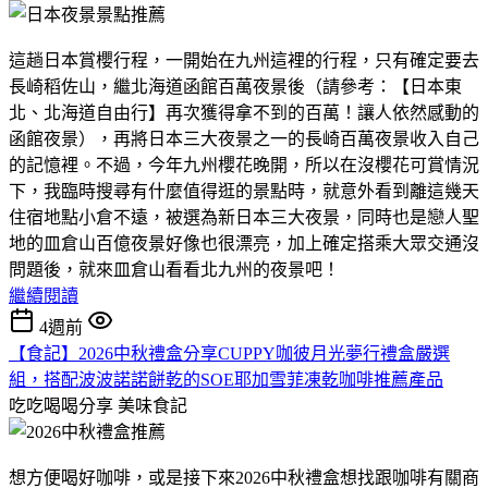
這趟日本賞櫻行程，一開始在九州這裡的行程，只有確定要去
長崎稻佐山，繼北海道函館百萬夜景後（請參考：【日本東
北、北海道自由行】再次獲得拿不到的百萬！讓人依然感動的
函館夜景），再將日本三大夜景之一的長崎百萬夜景收入自己
的記憶裡。不過，今年九州櫻花晚開，所以在沒櫻花可賞情況
下，我臨時搜尋有什麼值得逛的景點時，就意外看到離這幾天
住宿地點小倉不遠，被選為新日本三大夜景，同時也是戀人聖
地的皿倉山百億夜景好像也很漂亮，加上確定搭乘大眾交通沒
問題後，就來皿倉山看看北九州的夜景吧！
繼續閱讀
4週前
【食記】2026中秋禮盒分享CUPPY咖彼月光夢行禮盒嚴選
組，搭配波波諾諾餅乾的SOE耶加雪菲凍乾咖啡推薦產品
吃吃喝喝分享
美味食記
想方便喝好咖啡，或是接下來2026中秋禮盒想找跟咖啡有關商