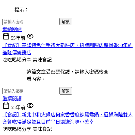
提示：
解鎖
繼續閱讀
55年前
【食記】基隆特色伴手禮大新餅店，招牌咖哩肉餅飄香50年的
基隆傳統餅店
吃吃喝喝分享
美味食記
這篇文章受密碼保護，請輸入密碼後查
看內容。
解鎖
繼續閱讀
55年前
【食記】新北中和火鍋店何家香香麻辣鴛鴦鍋，極鮮海陸雙人
套餐吃得滿足並且目前平日還送海味小確幸
吃吃喝喝分享
美味食記