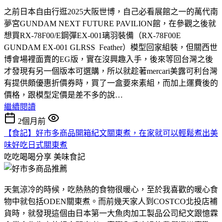
之前日本自由行逛2025大阪世博，自己必看展館之一的萬代南
夢宮GUNDAM NEXT FUTURE PAVILION館，在參觀之後就
想買RX-78F00/E鋼彈EX-001璃羽裝備（RX-78F00E
GUNDAM EX-001 GLRSS Feather）模型回家組裝，但關西世
博會場裡面賣的EG版，實在沒興趣入手，後來等回台灣之後
才發現有另一個版本可選購，所以就趁著mercari美露可利台灣
有提供頗優惠折價券時，買了一盒要來素組，而加上運費後的
價格，跟模型定價是差不多的說…
繼續閱讀
2個月前
【食記】好市多商品開箱紀文關東煮，在家就可以輕鬆煮出美
味好吃日式關東煮
吃吃喝喝分享
美味食記
天氣涼冷的時候，吃熱熱的食物很暖心，至於我喜歡的暖心食
物中就包括ODEN關東煮。而前幾天家人到COSTCO北投店補
貨時，就發現這個由日本第一大魚肉加工製品公司紀文跟憶霖