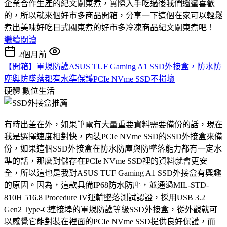
企業合作生產的紀文關東煮，實際入手吃過後我們還蠻喜歡
的，所以就來個好市多商品開箱，分享一下這個在家可以輕鬆
煮出美味好吃日式關東煮的好市多冷凍商品紀文關東煮吧！
繼續閱讀
2個月前
【開箱】軍規防護ASUS TUF Gaming A1 SSD外接盒，防水防
塵與防墜落都有水準保護PCIe NVme SSD不損壞
硬體
數位生活
有時出差在外，如果筆電有大量重要資料需要備份的話，現在
我是選擇速度相對快，內裝PCIe NVme SSD的SSD外接盒來備
份，如果這個SSD外接盒在防水防塵與防墜落能力都有一定水
準的話，那麼對儲存在PCIe NVme SSD裡的資料就會更安
全，所以這也是我對ASUS TUF Gaming A1 SSD外接盒有興趣
的原因。因為，這款具備IP68防水防塵，並通過MIL-STD-
810H 516.8 Procedure IV運輸墜落測試認證，採用USB 3.2
Gen2 Type-C連接埠的軍規防護等級SSD外接盒，從外觀就可
以感覺它能對裝在裡面的PCIe NVme SSD提供良好保護，而