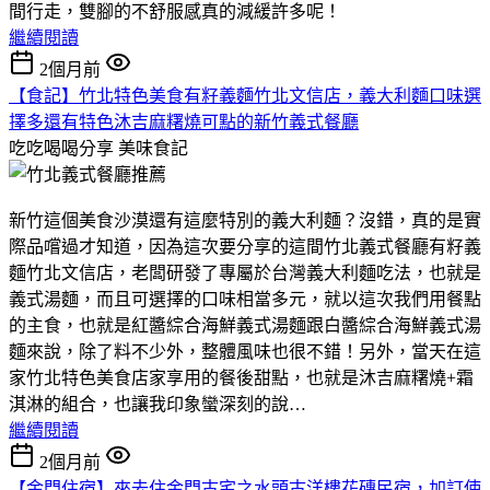
間行走，雙腳的不舒服感真的減緩許多呢！
繼續閱讀
2個月前
【食記】竹北特色美食有籽義麵竹北文信店，義大利麵口味選
擇多還有特色沐吉麻糬燒可點的新竹義式餐廳
吃吃喝喝分享
美味食記
新竹這個美食沙漠還有這麼特別的義大利麵？沒錯，真的是實
際品嚐過才知道，因為這次要分享的這間竹北義式餐廳有籽義
麵竹北文信店，老闆研發了專屬於台灣義大利麵吃法，也就是
義式湯麵，而且可選擇的口味相當多元，就以這次我們用餐點
的主食，也就是紅醬綜合海鮮義式湯麵跟白醬綜合海鮮義式湯
麵來說，除了料不少外，整體風味也很不錯！另外，當天在這
家竹北特色美食店家享用的餐後甜點，也就是沐吉麻糬燒+霜
淇淋的組合，也讓我印象蠻深刻的說…
繼續閱讀
2個月前
【金門住宿】來去住金門古宅之水頭古洋樓花磚民宿，加訂使