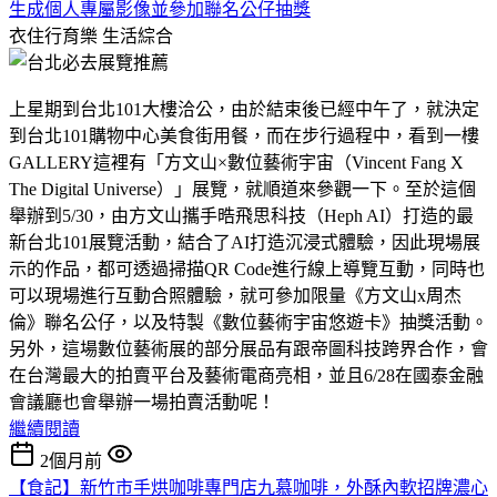
生成個人專屬影像並參加聯名公仔抽獎
衣住行育樂
生活綜合
上星期到台北101大樓洽公，由於結束後已經中午了，就決定
到台北101購物中心美食街用餐，而在步行過程中，看到一樓
GALLERY這裡有「方文山×數位藝術宇宙（Vincent Fang X
The Digital Universe）」展覽，就順道來參觀一下。至於這個
舉辦到5/30，由方文山攜手晧飛思科技（Heph AI）打造的最
新台北101展覽活動，結合了AI打造沉浸式體驗，因此現場展
示的作品，都可透過掃描QR Code進行線上導覽互動，同時也
可以現場進行互動合照體驗，就可參加限量《方文山x周杰
倫》聯名公仔，以及特製《數位藝術宇宙悠遊卡》抽獎活動。
另外，這場數位藝術展的部分展品有跟帝圖科技跨界合作，會
在台灣最大的拍賣平台及藝術電商亮相，並且6/28在國泰金融
會議廳也會舉辦一場拍賣活動呢！
繼續閱讀
2個月前
【食記】新竹市手烘咖啡專門店九慕咖啡，外酥內軟招牌濃心