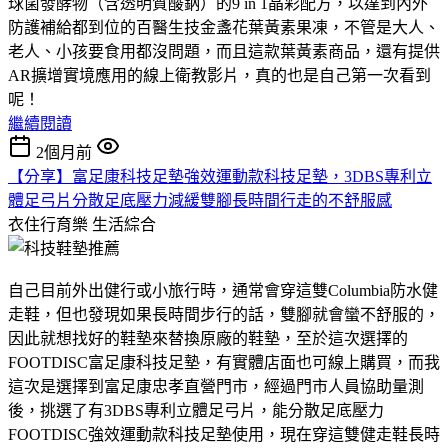
球菌發酵物（含透明質酸鈉）的9 in 1晶彩配方，以達到內外
防護補給都到位的百醫生技金盞花葉黃素果凍，不管是大人、
老人、小孩要食用都沒問題，而且這款葉黃素商品，還有提供
AR擴增實境應用的線上衛教影片，真的也是自己第一次看到
呢！
繼續閱讀
2個月前
【分享】富足康科技足墊強效運動款科技足墊，3DBS專利立
體足弓片分散足底壓力減緩雙腳長時間行走的不舒服感
衣住行育樂
生活綜合
自己目前外出健行或小旅行時，通常會穿這雙Columbia防水健
走鞋，但也發現如果長時間步行的話，雙腳就會蠻不舒服的，
因此就想找好的鞋墊來替換原廠的鞋墊，至於這次選擇的
FOOTDISC富足康科技足墊，有實體店面也可線上購買，而我
這次是選擇到富足康忠孝直營門市，經過門市人員協助量測
後，挑選了有3DBS專利立體足弓片，能分散足底壓力
FOOTDISC強效運動款科技足墊使用，現在穿這雙健走鞋長時