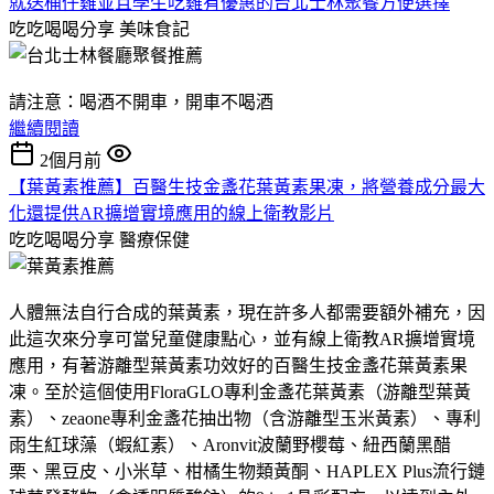
就送桶仔雞並且學生吃雞有優惠的台北士林聚餐方便選擇
吃吃喝喝分享
美味食記
請注意：喝酒不開車，開車不喝酒
繼續閱讀
2個月前
【葉黃素推薦】百醫生技金盞花葉黃素果凍，將營養成分最大
化還提供AR擴增實境應用的線上衛教影片
吃吃喝喝分享
醫療保健
人體無法自行合成的葉黃素，現在許多人都需要額外補充，因
此這次來分享可當兒童健康點心，並有線上衛教AR擴增實境
應用，有著游離型葉黃素功效好的百醫生技金盞花葉黃素果
凍。至於這個使用FloraGLO專利金盞花葉黃素（游離型葉黃
素）、zeaone專利金盞花抽出物（含游離型玉米黃素）、專利
雨生紅球藻（蝦紅素）、Aronvit波蘭野櫻莓、紐西蘭黑醋
栗、黑豆皮、小米草、柑橘生物類黃酮、HAPLEX Plus流行鏈