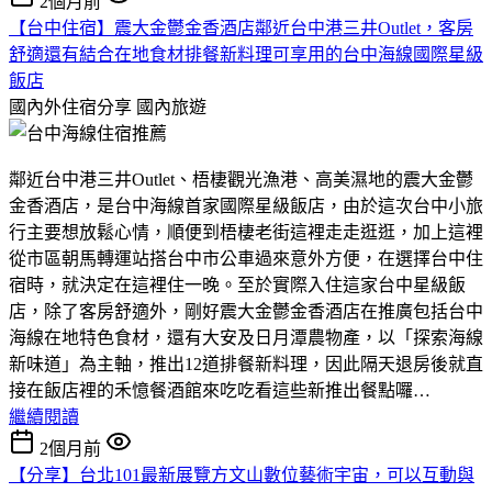
2個月前
【台中住宿】震大金鬱金香酒店鄰近台中港三井Outlet，客房
舒適還有結合在地食材排餐新料理可享用的台中海線國際星級
飯店
國內外住宿分享
國內旅遊
鄰近台中港三井Outlet、梧棲觀光漁港、高美濕地的震大金鬱
金香酒店，是台中海線首家國際星級飯店，由於這次台中小旅
行主要想放鬆心情，順便到梧棲老街這裡走走逛逛，加上這裡
從市區朝馬轉運站搭台中市公車過來意外方便，在選擇台中住
宿時，就決定在這裡住一晚。至於實際入住這家台中星級飯
店，除了客房舒適外，剛好震大金鬱金香酒店在推廣包括台中
海線在地特色食材，還有大安及日月潭農物產，以「探索海線
新味道」為主軸，推出12道排餐新料理，因此隔天退房後就直
接在飯店裡的禾憶餐酒館來吃吃看這些新推出餐點囉…
繼續閱讀
2個月前
【分享】台北101最新展覽方文山數位藝術宇宙，可以互動與