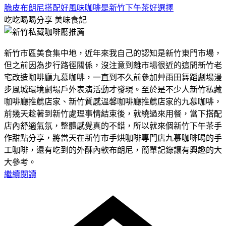
脆皮布朗尼搭配好風味咖啡是新竹下午茶好選擇
吃吃喝喝分享
美味食記
新竹市區美食集中地，近年來我自己的認知是新竹東門市場，
但之前因為步行路徑關係，沒注意到離市場很近的這間新竹老
宅改造咖啡廳九慕咖啡，一直到不久前參加艸雨田舞蹈劇場漫
步風城環境劇場戶外表演活動才發現。至於是不少人新竹私藏
咖啡廳推薦店家、新竹質感溫馨咖啡廳推薦店家的九慕咖啡，
前幾天趁著到新竹處理事情結束後，就繞過來用餐，當下搭配
店內舒適氣氛，整體感覺真的不錯，所以就來個新竹下午茶手
作甜點分享，將當天在新竹市手烘咖啡專門店九慕咖啡喝的手
工咖啡，還有吃到的外酥內軟布朗尼，簡單記錄讓有興趣的大
大參考。
繼續閱讀