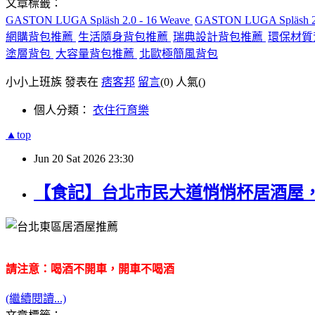
文章標籤：
GASTON LUGA Spläsh 2.0 - 16 Weave
GASTON LUGA Spläsh 2
網購背包推薦
生活隨身背包推薦
瑞典設計背包推薦
環保材質
塗層背包
大容量背包推薦
北歐極簡風背包
小小上班族 發表在
痞客邦
留言
(0)
人氣(
)
個人分類：
衣住行育樂
▲top
Jun
20
Sat
2026
23:30
【食記】台北市民大道悄悄杯居酒屋
請注意：喝酒不開車，開車不喝酒
(繼續閱讀...)