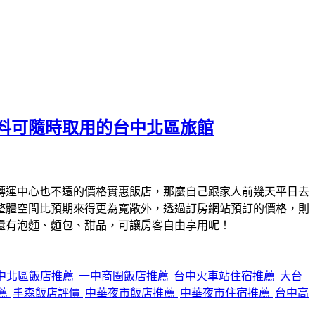
料可隨時取用的台中北區旅館
轉運中心也不遠的價格實惠飯店，那麼自己跟家人前幾天平日去
整體空間比預期來得更為寬敞外，透過訂房網站預訂的價格，則
還有泡麵、麵包、甜品，可讓房客自由享用呢！
中北區飯店推薦
一中商圈飯店推薦
台中火車站住宿推薦
大台
薦
丰森飯店評價
中華夜市飯店推薦
中華夜市住宿推薦
台中高