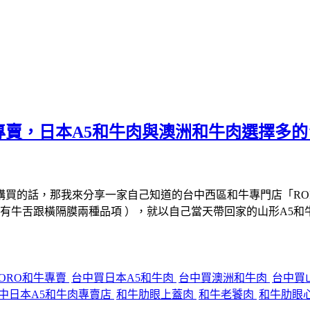
專賣，日本A5和牛肉與澳洲和牛肉選擇多
買的話，那我來分享一家自己知道的台中西區和牛專門店「ROR
只有牛舌跟橫隔膜兩種品項 ），就以自己當天帶回家的山形A5
RORO和牛專賣
台中買日本A5和牛肉
台中買澳洲和牛肉
台中買
中日本A5和牛肉專賣店
和牛肋眼上蓋肉
和牛老饕肉
和牛肋眼