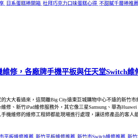
分享
日系蛋糕捲開箱
杜拜巧克力口味蛋糕心得
不甜膩千層捲推
維修，各廠牌手機平板與任天堂Switch
的大大看過來，這間離Big City遠東巨城購物中心不遠的新竹市
iPhone維修、新竹iPad維修服務外，其它像三星Samsung、華為
專業人手機維修的維修工程師都能現場進行處理，讓送修產品的客人
市平板維修推薦
新竹平板維修推薦
新竹市Switch維修推薦
新竹