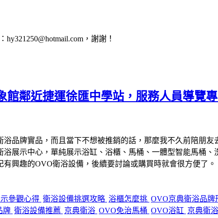
1250@hotmail.com，謝謝！
形象館鄰近捷運徐匯中學站，服務人員導覽
衛浴品牌實品，而且當下不想被推銷的話，那麼我不久前陪朋友去
衛浴展示中心，單純展示浴缸、浴櫃、馬桶、一體型智能馬桶、洗
記有興趣的OVO衛浴設備，後續要討論或購買時就會很方便了。
展示參觀心得
衛浴設備挑選攻略
浴櫃怎麼挑
OVO京典衛浴品牌
品牌
衛浴設備推薦
京典衛浴
OVO免治馬桶
OVO浴缸
京典衛