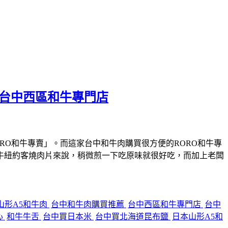
的台中西區和牛專門店
O和牛專賣」。而這家台中和牛肉購買很方便的RORO和牛專
和牛紐約客燒肉片來說，稍微煎一下吃原味就很好吃，而加上老闆
山形A5和牛肉
台中和牛肉購買推薦
台中西區和牛專門店
台中
心
和牛牛舌
台中買日本米
台中買北海道昆布鹽
日本山形A5和