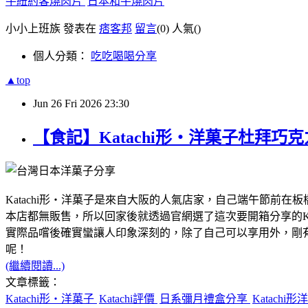
牛紐約客燒肉片
日本和牛燒肉片
小小上班族 發表在
痞客邦
留言
(0)
人氣(
)
個人分類：
吃吃喝喝分享
▲top
Jun
26
Fri
2026
23:30
【食記】Katachi形‧洋菓子杜
Katachi形‧洋菓子是來自大阪的人氣店家，自己端午節前在板
本店都無販售，所以回家後就透過官網選了這次要開箱分享的K
實際品嚐後確實蠻讓人印象深刻的，除了自己可以享用外，剛有
呢！
(繼續閱讀...)
文章標籤：
Katachi形‧洋菓子
Katachi評價
日系彌月禮盒分享
Katachi