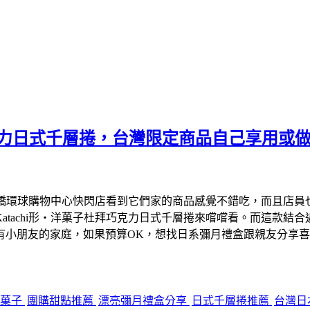
拜巧克力日式千層捲，台灣限定商品自己享用
橋環球購物中心快閃店看到它們家的商品感覺不錯吃，而且店員也有說明
atachi形‧洋菓子杜拜巧克力日式千層捲來嚐嚐看。而這款結
小朋友的家庭，如果預算OK，想找日系彌月禮盒跟親友分享喜悅的
形洋菓子
團購甜點推薦
漂亮彌月禮盒分享
日式千層捲推薦
台灣日