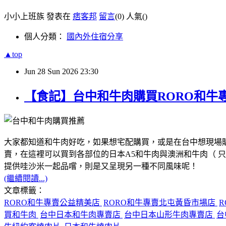
小小上班族 發表在
痞客邦
留言
(0)
人氣(
)
個人分類：
國內外住宿分享
▲top
Jun
28
Sun
2026
23:30
【食記】台中和牛肉購買RORO和牛
大家都知道和牛肉好吃，如果想宅配購買，或是在台中想現場購
賣，在這裡可以買到各部位的日本A5和牛肉與澳洲和牛肉（ 
提供哇沙米一起品嚐，則是又呈現另一種不同風味呢！
(繼續閱讀...)
文章標籤：
RORO和牛專賣公益精美店
RORO和牛專賣北屯黃昏市場店
買和牛肉
台中日本和牛肉專賣店
台中日本山形牛肉專賣店
台