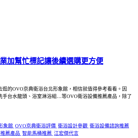
專業加幫忙標記讓後續選購更方便
逛的OVO京典衛浴台北形象館，相信就值得參考看看。因
手台水龍頭、浴室淋浴組…等OVO衛浴設備推薦產品，除了
形象館
OVO京典衛浴評價
衛浴設計參觀
衛浴設備諮詢推薦
浴推薦產品
智能馬桶推薦
江宏傑代言