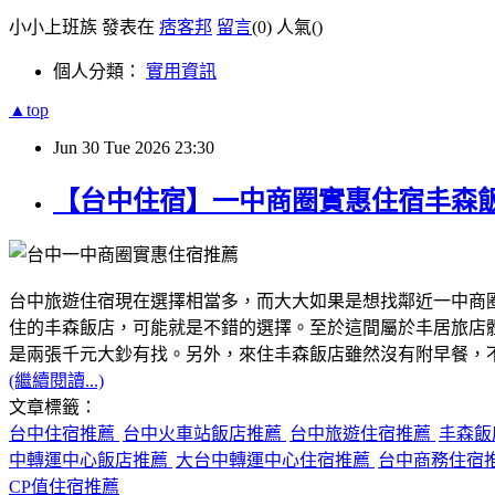
小小上班族 發表在
痞客邦
留言
(0)
人氣(
)
個人分類：
實用資訊
▲top
Jun
30
Tue
2026
23:30
【台中住宿】一中商圈實惠住宿丰森
台中旅遊住宿現在選擇相當多，而大大如果是想找鄰近一中商
住的丰森飯店，可能就是不錯的選擇。至於這間屬於丰居旅店
是兩張千元大鈔有找。另外，來住丰森飯店雖然沒有附早餐，
(繼續閱讀...)
文章標籤：
台中住宿推薦
台中火車站飯店推薦
台中旅遊住宿推薦
丰森飯
中轉運中心飯店推薦
大台中轉運中心住宿推薦
台中商務住宿
CP值住宿推薦