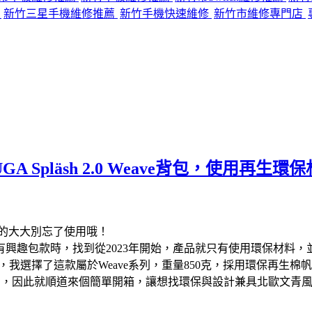
薦
新竹三星手機維修推薦
新竹手機快速維修
新竹市維修專門店
GA Spläsh 2.0 Weave背包，使用
背包的大大別忘了使用哦！
興趣包款時，找到從2023年開始，產品就只有使用環保材料，
後，我選擇了這款屬於Weave系列，重量850克，採用環保再生
e背包來接替使用，因此就順道來個簡單開箱，讓想找環保與設計兼具北歐