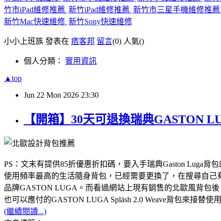
竹市iPad維修推薦
新竹iPad維修推薦
新竹市三星手機維修推
新竹Mac快速維修
新竹Sony快速維修
小小上班族 發表在
痞客邦
留言
(0)
人氣(
)
個人分類：
實用資訊
▲top
Jun
22
Mon
2026
23:30
【開箱】30天可退換瑞典GASTON LU
PS：文末有提供85折優惠折扣碼，要入手瑞典Gaston Luga
使用頻率最高的生活隨身背包，已經需要更換了，在搜尋自己有
品牌GASTON LUGA。而看過網站上現有銷售的北歐風背包
也可以應付的GASTON LUGA Spläsh 2.0 Weav
(繼續閱讀...)