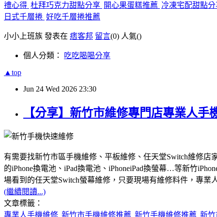
禮心得
杜拜巧克力甜點分享
開心果蛋糕推薦
冷凍宅配甜點
日式千層捲
好吃千層捲推薦
小小上班族 發表在
痞客邦
留言
(0)
人氣(
)
個人分類：
吃吃喝喝分享
▲top
Jun
24
Wed
2026
23:30
【分享】新竹市維修專門店專業人手機
有需要找新竹市區手機維修、平板維修、任天堂Switch維修店家
的iPhone換電池、iPad換電池、iPhoneiPad換螢幕…等新竹
場看到的任天堂Switch螢幕維修，只要現場有維修料件，
(繼續閱讀...)
文章標籤：
專業人手機維修
新竹市手機維修推薦
新竹手機維修推薦
新竹