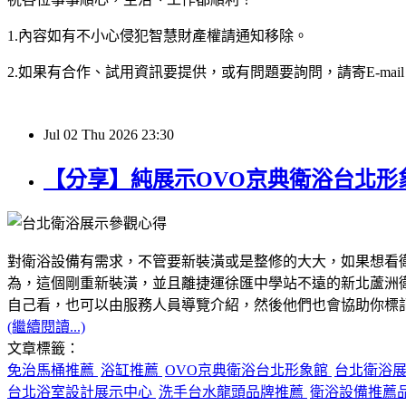
1.內容如有不小心侵犯智慧財產權請通知移除。
2.如果有合作、試用資訊要提供，或有問題要詢問，請寄E-mail：hy32
Jul
02
Thu
2026
23:30
【分享】純展示OVO京典衛浴台北
對衛浴設備有需求，不管要新裝潢或是整修的大大，如果想看
為，這個剛重新裝潢，並且離捷運徐匯中學站不遠的新北蘆洲
自己看，也可以由服務人員導覽介紹，然後他們也會協助你標
(繼續閱讀...)
文章標籤：
免治馬桶推薦
浴缸推薦
OVO京典衛浴台北形象館
台北衛浴
台北浴室設計展示中心
洗手台水龍頭品牌推薦
衛浴設備推薦