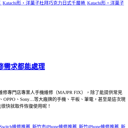
薦
Katachi形‧洋菓子杜拜巧克力日式千層捲
Katachi形‧洋菓子
維修需求都能處理
維修專門店專業人手機維修（MAJPR FIX），除了能提供常見
Huawei、OPPO、Sony…等大廠牌的手機、平板、筆電，甚至是這次現
能很快就取件恢復使用呢！
Switch維修推薦
新竹市iPhone維修推薦
新竹iPhone維修推薦
新