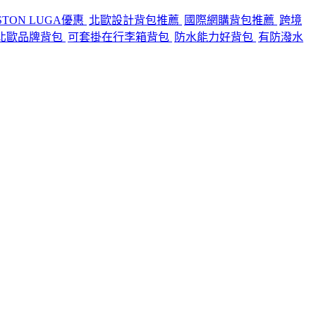
STON LUGA優惠
北歐設計背包推薦
國際網購背包推薦
跨境
北歐品牌背包
可套掛在行李箱背包
防水能力好背包
有防潑水