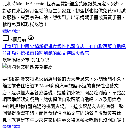
比利時Monde Selection世界品質評鑑金獎跟銀獎肯定。另外，
對想買來當彌月蛋糕的新生兒家庭，初蛋糕也提供免費彌月試
吃服務，只要事先申請，然後到店出示媽媽手冊或寶寶手冊，
就可免費領取試吃哦！
繼續閱讀
3個月前
【食記】桃園火鍋新選擇食鍋性也藝文店，有自取蔬菜自助吧
並能額外選擇肉類吃到飽的藝文特區火鍋店
吃吃喝喝分享
美味食記
要找桃園藝文特區火鍋店用餐的大大看過來，這間新開不久，
離之前去住宿過IF Motel商務汽車旅館不遠的食鍋性也藝文
店，是以個人套餐為基礎，還能額外選擇肉品吃到飽、單點品
項跟季節限定餐點，然後提供自取蔬菜自助吧，以及用鮮魚
+蛤蜊提煉鮮甜高湯的桃園火鍋店，這次跟朋友去吃晚餐，整
個覺得還蠻不錯，而且食鍋性也藝文店開始營業後就沒有休
息，就算是下午要來這家桃園藝文特區餐廳吃飯也沒問題呢！
繼續閱讀