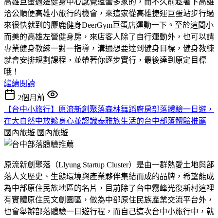
高雄巨蛋週邊健身中心感覺還蠻多家的，而不久前趁著下高雄
洽公順便高雄小旅行的機會，來這家從高雄捷運巨蛋站步行過
來很快就到的麋鹿健身DeerGym巨蛋店運動一下。至於這間小
而美的高雄左營健身房，來店客人除了自行運動外，也可以請
專業健身教練一對一指導，溝通想要達到健身目標，健身教練
就會安排規劃課程，並帶著你逐步實行，最後達到原定目標
哦！
繼續閱讀
2個月前
【台中小旅行】原流新創聚落森林舞蹈廚房部落體驗一日遊，
在大自然中放鬆身心並認識泰雅族生活的台中部落體驗推薦
國內旅遊
國內旅遊
原流新創聚落（Llyung Startup Cluster）是由一群熱愛土地與部
落人文歷史、生態環境與產業夥伴集結而成的品牌，希望能成
為中部原住民族地區的名片，目前除了台中霧峰光復新村這裡
有實體原住民文創園區，做為中部原住民族產業交流平台外，
也會舉辦部落體驗一日遊行程，而自己這次台中小旅行中，就