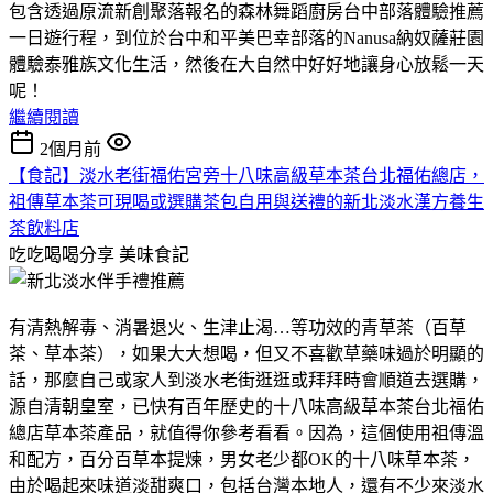
包含透過原流新創聚落報名的森林舞蹈廚房台中部落體驗推薦
一日遊行程，到位於台中和平美巴幸部落的Nanusa納奴薩莊園
體驗泰雅族文化生活，然後在大自然中好好地讓身心放鬆一天
呢！
繼續閱讀
2個月前
【食記】淡水老街福佑宮旁十八味高級草本茶台北福佑總店，
祖傳草本茶可現喝或選購茶包自用與送禮的新北淡水漢方養生
茶飲料店
吃吃喝喝分享
美味食記
有清熱解毒、消暑退火、生津止渴…等功效的青草茶（百草
茶、草本茶），如果大大想喝，但又不喜歡草藥味過於明顯的
話，那麼自己或家人到淡水老街逛逛或拜拜時會順道去選購，
源自清朝皇室，已快有百年歷史的十八味高級草本茶台北福佑
總店草本茶產品，就值得你參考看看。因為，這個使用祖傳溫
和配方，百分百草本提煉，男女老少都OK的十八味草本茶，
由於喝起來味道淡甜爽口，包括台灣本地人，還有不少來淡水