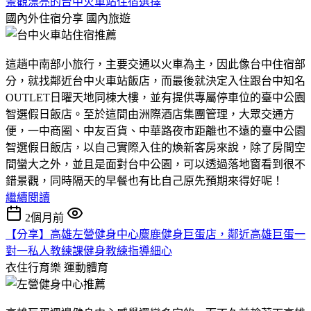
景觀漂亮的台中火車站住宿選擇
國內外住宿分享
國內旅遊
這趟中南部小旅行，主要交通以火車為主，因此像台中住宿部
分，就找鄰近台中火車站飯店，而最後就決定入住跟台中知名
OUTLET日曜天地同棟大樓，並有提供專屬停車位的臺中公園
智選假日飯店。至於這間由洲際酒店集團管理，大眾交通方
便，一中商圈、中友百貨、中華路夜市距離也不遠的臺中公園
智選假日飯店，以自己實際入住的煥新客房來說，除了房間空
間蠻大之外，並且是面對台中公園，可以透過落地窗看到很不
錯景觀，同時隔天的早餐也有比自己原先預期來得好呢！
繼續閱讀
2個月前
【分享】高雄左營健身中心麋鹿健身巨蛋店，鄰近高雄巨蛋一
對一私人教練課健身教練指導細心
衣住行育樂
運動體育