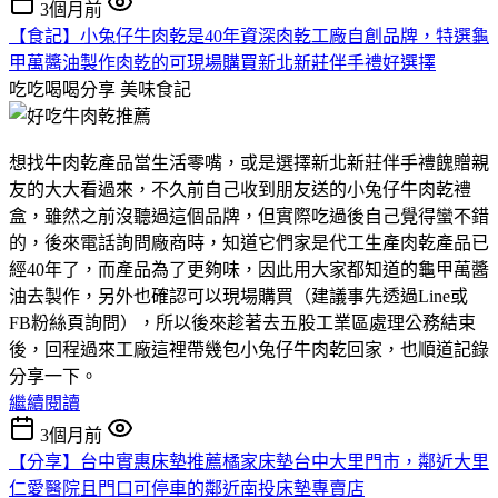
3個月前
【食記】小兔仔牛肉乾是40年資深肉乾工廠自創品牌，特選龜
甲萬醬油製作肉乾的可現場購買新北新莊伴手禮好選擇
吃吃喝喝分享
美味食記
想找牛肉乾產品當生活零嘴，或是選擇新北新莊伴手禮餽贈親
友的大大看過來，不久前自己收到朋友送的小兔仔牛肉乾禮
盒，雖然之前沒聽過這個品牌，但實際吃過後自己覺得蠻不錯
的，後來電話詢問廠商時，知道它們家是代工生產肉乾產品已
經40年了，而產品為了更夠味，因此用大家都知道的龜甲萬醬
油去製作，另外也確認可以現場購買（建議事先透過Line或
FB粉絲頁詢問），所以後來趁著去五股工業區處理公務結束
後，回程過來工廠這裡帶幾包小兔仔牛肉乾回家，也順道記錄
分享一下。
繼續閱讀
3個月前
【分享】台中實惠床墊推薦橘家床墊台中大里門市，鄰近大里
仁愛醫院且門口可停車的鄰近南投床墊專賣店