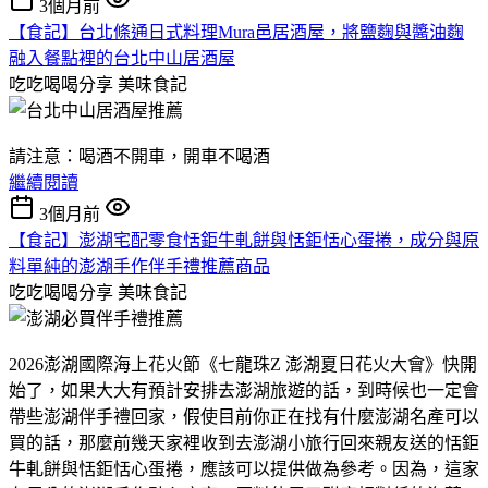
3個月前
【食記】台北條通日式料理Mura邑居酒屋，將鹽麴與醬油麴
融入餐點裡的台北中山居酒屋
吃吃喝喝分享
美味食記
請注意：喝酒不開車，開車不喝酒
繼續閱讀
3個月前
【食記】澎湖宅配零食恬鉅牛軋餅與恬鉅恬心蛋捲，成分與原
料單純的澎湖手作伴手禮推薦商品
吃吃喝喝分享
美味食記
2026澎湖國際海上花火節《七龍珠Z 澎湖夏日花火大會》快開
始了，如果大大有預計安排去澎湖旅遊的話，到時候也一定會
帶些澎湖伴手禮回家，假使目前你正在找有什麼澎湖名產可以
買的話，那麼前幾天家裡收到去澎湖小旅行回來親友送的恬鉅
牛軋餅與恬鉅恬心蛋捲，應該可以提供做為參考。因為，這家