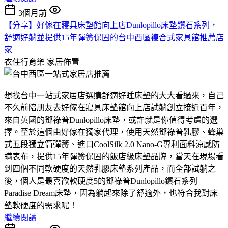
3個月前
【分享】好傢在寢具床墊館向上店Dunlopillo床墊鑽石系列，
舒適好躺並提供15年彈簧保固的台中西區複合式家具館推薦店
家
衣住行育樂
家居佈置
想找台中一站式家居店選購舒適好睡床墊的大大看過來，自己
不久前陪朋友去好傢在寢具床墊館向上店試躺創立接近百年，
來自英國的鄧祿普Dunlopillo床墊，或許就是你值得考慮的選
擇。至於這個由好傢在獨家代理，使用天然鄧祿普乳膠、蜂巢
式五段獨立筒彈簧、進口CoolSilk 2.0 Nano-G專利面料涼感防
螨表布，提供15年彈簧保固的飯店級床墊品牌，當天在現場看
到四個不同軟硬度的天然乳膠床墊系列產品，而全部試躺之
後，個人是最喜歡軟硬度5的鄧祿普Dunlopillo鑽石系列
Paradise Dream床墊，因為躺起來除了舒適外，也符合我對床
墊軟硬度的需求呢！
繼續閱讀