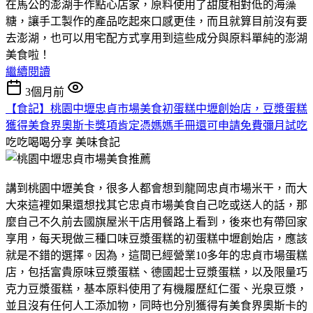
在馬公的澎湖手作點心店家，原料使用了甜度相對低的海藻
糖，讓手工製作的產品吃起來口感更佳，而且就算目前沒有要
去澎湖，也可以用宅配方式享用到這些成分與原料單純的澎湖
美食啦！
繼續閱讀
3個月前
【食記】桃園中壢忠貞市場美食初蛋糕中壢創始店，豆漿蛋糕
獲得美食界奧斯卡獎項肯定憑媽媽手冊還可申請免費彌月試吃
吃吃喝喝分享
美味食記
講到桃園中壢美食，很多人都會想到龍岡忠貞市場米干，而大
大來這裡如果還想找其它忠貞市場美食自己吃或送人的話，那
麼自己不久前去國旗屋米干店用餐路上看到，後來也有帶回家
享用，每天現做三種口味豆漿蛋糕的初蛋糕中壢創始店，應該
就是不錯的選擇。因為，這間已經營業10多年的忠貞市場蛋糕
店，包括富貴原味豆漿蛋糕、德國起士豆漿蛋糕，以及限量巧
克力豆漿蛋糕，基本原料使用了有機履歷紅仁蛋、光泉豆漿，
並且沒有任何人工添加物，同時也分別獲得有美食界奧斯卡的