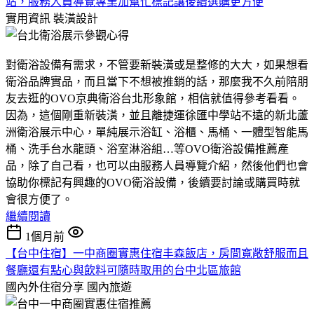
站，服務人員導覽專業加幫忙標記讓後續選購更方便
實用資訊
裝潢設計
對衛浴設備有需求，不管要新裝潢或是整修的大大，如果想看
衛浴品牌實品，而且當下不想被推銷的話，那麼我不久前陪朋
友去逛的OVO京典衛浴台北形象館，相信就值得參考看看。
因為，這個剛重新裝潢，並且離捷運徐匯中學站不遠的新北蘆
洲衛浴展示中心，單純展示浴缸、浴櫃、馬桶、一體型智能馬
桶、洗手台水龍頭、浴室淋浴組…等OVO衛浴設備推薦產
品，除了自己看，也可以由服務人員導覽介紹，然後他們也會
協助你標記有興趣的OVO衛浴設備，後續要討論或購買時就
會很方便了。
繼續閱讀
1個月前
【台中住宿】一中商圈實惠住宿丰森飯店，房間寬敞舒服而且
餐廳還有點心與飲料可隨時取用的台中北區旅館
國內外住宿分享
國內旅遊