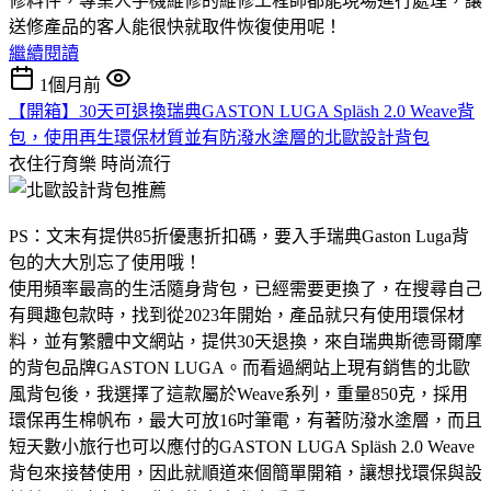
修料件，專業人手機維修的維修工程師都能現場進行處理，讓
送修產品的客人能很快就取件恢復使用呢！
繼續閱讀
1個月前
【開箱】30天可退換瑞典GASTON LUGA Spläsh 2.0 Weave背
包，使用再生環保材質並有防潑水塗層的北歐設計背包
衣住行育樂
時尚流行
PS：文末有提供85折優惠折扣碼，要入手瑞典Gaston Luga背
包的大大別忘了使用哦！
使用頻率最高的生活隨身背包，已經需要更換了，在搜尋自己
有興趣包款時，找到從2023年開始，產品就只有使用環保材
料，並有繁體中文網站，提供30天退換，來自瑞典斯德哥爾摩
的背包品牌GASTON LUGA。而看過網站上現有銷售的北歐
風背包後，我選擇了這款屬於Weave系列，重量850克，採用
環保再生棉帆布，最大可放16吋筆電，有著防潑水塗層，而且
短天數小旅行也可以應付的GASTON LUGA Spläsh 2.0 Weave
背包來接替使用，因此就順道來個簡單開箱，讓想找環保與設