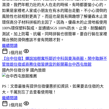
濕滑，我們年輕力壯的大人在走的時候，有時都要蠻小心的，
如果是家裡老人家或小朋友在有水的陽台走動，不小心滑倒的
風險性也就相對更高了，而這也是我有興趣想了解優森木止滑
環保高分子材料拼板的主因了。因為，優森木的止滑地板使用
100%環保塑料製成，並通過SGS 100%防水、止滑、耐酸鹹的
測試，加上防霉、抗曬，同時拼裝也很簡單，要自行裝在家裡
陽台預防滑倒應該不會有問題才對。
繼續閱讀
1個月前
【台中住宿】蟬說旭樹寓所鄰近中科與東海商圈，鬧中取靜不
管旅遊住宿或商務住宿皆適宜的新開幕台中西屯旅館
國內外住宿分享
國內旅遊
PS：文章最後有提供住宿優惠折扣資訊，如果要去住宿的大
大，千萬別忘了去查看使用哦！
繼續閱讀
1個月前