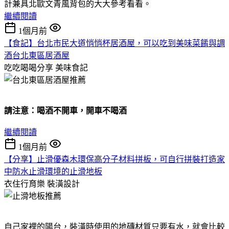
計兼具北歐文青風背包的大大參考看看。
繼續閱讀
1個月前
【食記】台北市民大道悄悄杯居酒屋，可以吃到美味菜餚與調
酒台北東區居酒屋
吃吃喝喝分享
美味食記
請注意：喝酒不開車，開車不喝酒
繼續閱讀
1個月前
【分享】止滑優森木環保高分子材料拼板，可自行拼裝打造家
中防水止滑環境的止滑地板
衣住行育樂
裝潢設計
自己家裡的陽台，裝潢時使用的地磚材質只要有水，就會比較