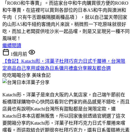
「RORO和牛專賣」。而這家台中和牛肉購買很方便的RORO
和牛專賣，在這裡可以買到各部位的日本A5和牛肉與澳洲和
牛肉（ 只有牛舌跟橫隔膜兩種品項 ），就以自己當天帶回家
的山形A5和牛紐約客燒肉片來說，稍微煎一下吃原味就很好
吃，而加上老闆提供哇沙米一起品嚐，則是又呈現另一種不同
風味呢！
繼續閱讀
1個月前
【食記】Katachi形‧洋菓子杜拜巧克力日式千層捲，台灣限
定商品自己享用或做為日系彌月禮盒分享親友都合適
吃吃喝喝分享
美味食記
Katachi形‧洋菓子是來自大阪的人氣店家，自己端午節前在
板橋環球購物中心快閃店看到它們家的商品感覺不錯吃，而且
店員也有說明Katachi台灣所有甜點都是台灣限定款，連
Katachi日本本店都無販售，所以回家後就透過官網選了這次
要開箱分享的Katachi形‧洋菓子杜拜巧克力日式千層捲來嚐
嚐看。而這款結合近期很夯杜拜巧克力，還有日系蛋糕捲元素