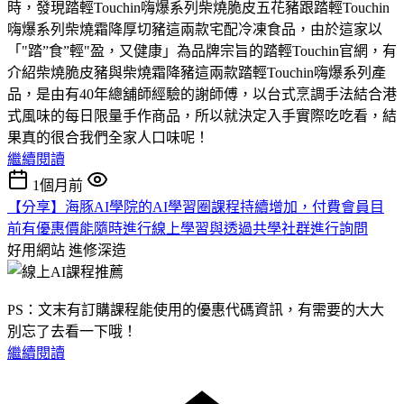
時，發現踏輕Touchin嗨爆系列柴燒脆皮五花豬跟踏輕Touchin
嗨爆系列柴燒霜降厚切豬這兩款宅配冷凍食品，由於這家以
「"踏”食”輕"盈，又健康」為品牌宗旨的踏輕Touchin官網，有
介紹柴燒脆皮豬與柴燒霜降豬這兩款踏輕Touchin嗨爆系列產
品，是由有40年總舖師經驗的謝師傅，以台式烹調手法結合港
式風味的每日限量手作商品，所以就決定入手實際吃吃看，結
果真的很合我們全家人口味呢！
繼續閱讀
1個月前
【分享】海豚AI學院的AI學習圈課程持續增加，付費會員目
前有優惠價能隨時進行線上學習與透過共學社群進行詢問
好用網站
進修深造
PS：文末有訂購課程能使用的優惠代碼資訊，有需要的大大
別忘了去看一下哦！
繼續閱讀