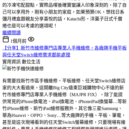
的冷凍宅配甜點，實際品嚐後確實蠻讓人印象深刻的，除了自
己可以享用外，剛有小朋友的家庭，如果預算OK，想找日系
彌月禮盒跟親友分享喜悅的話，Katachi形‧洋菓子日式千層
捲也是可以考慮的選項呢！
繼續閱讀
1個月前
【分享】新竹市維修專門店專業人手機維修，各廠牌手機平板
與任天堂Switch維修需求都能處理
實用資訊
數位生活
有需要找新竹市區手機維修、平板維修、任天堂Switch維修店
家的大大看過來，這間離Big City遠東巨城購物中心不遠的新
竹市維修專門店專業人手機維修（MAJPR FIX），除了能提
供常見的iPhone換電池、iPad換電池、iPhoneiPad換螢幕…等新
竹iPhone維修、新竹iPad維修服務外，其它像三星Samsung、
華為Huawei、OPPO、Sony…等大廠牌的手機、平板、筆電，
甚至是這次現場看到的任天堂Switch螢幕維修，只要現場有維