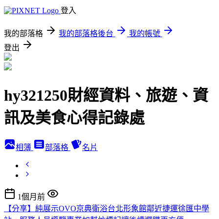
登入
我的部落格
我的部落格後台
我的帳號
登出
hy321250財經資料、旅遊、資
訊及美食心得記錄處
相簿
部落格
名片
1個月前
【分享】純展示OVO京典衛浴台北形象館鄰近捷運徐匯中學