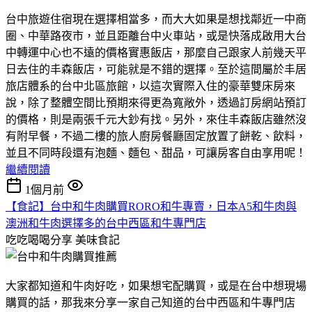
台中旅遊住宿現在選擇相當多，而大大如果是想找鄰近一中商
圈、中華路夜市，並且距離台中火車站，或是快落成啟用大台
中轉運中心也不遠的價格實惠飯店，那麼自己跟家人前幾天平
日去住的丰森飯店，可能就是不錯的選擇。至於這間屬於丰居
旅店體系的台中北區旅館，以這次實際入住的豪華雙床房來
說，除了整體空間比預期來得更為寬敞外，透過訂房網站預訂
的價格，則是兩張千元大鈔有找。另外，來住丰森飯店雖然沒
有附早餐，不過二樓的旅人廚房餐廳固定放置了餅乾、飲料，
並且不同時段還有泡麵、麵包、甜品，可讓房客自由享用呢！
繼續閱讀
1個月前
【食記】台中和牛肉購買RORO和牛專賣，日本A5和牛肉與
澳洲和牛肉選擇多的台中西區和牛專門店
吃吃喝喝分享
美味食記
大家都知道和牛肉好吃，如果想宅配購買，或是在台中想現場
購買的話，那我來分享一家自己知道的台中西區和牛專門店