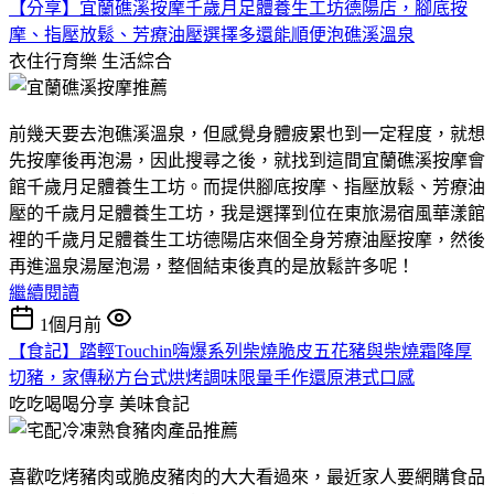
【分享】宜蘭礁溪按摩千歲月足體養生工坊德陽店，腳底按
摩、指壓放鬆、芳療油壓選擇多還能順便泡礁溪溫泉
衣住行育樂
生活綜合
前幾天要去泡礁溪溫泉，但感覺身體疲累也到一定程度，就想
先按摩後再泡湯，因此搜尋之後，就找到這間宜蘭礁溪按摩會
館千歲月足體養生工坊。而提供腳底按摩、指壓放鬆、芳療油
壓的千歲月足體養生工坊，我是選擇到位在東旅湯宿風華漾館
裡的千歲月足體養生工坊德陽店來個全身芳療油壓按摩，然後
再進溫泉湯屋泡湯，整個結束後真的是放鬆許多呢！
繼續閱讀
1個月前
【食記】踏輕Touchin嗨爆系列柴燒脆皮五花豬與柴燒霜降厚
切豬，家傳秘方台式烘烤調味限量手作還原港式口感
吃吃喝喝分享
美味食記
喜歡吃烤豬肉或脆皮豬肉的大大看過來，最近家人要網購食品