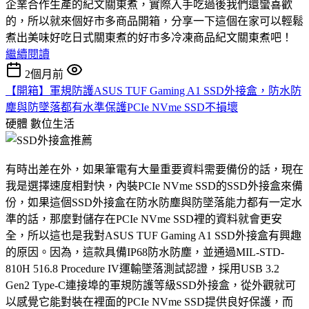
企業合作生產的紀文關東煮，實際入手吃過後我們還蠻喜歡
的，所以就來個好市多商品開箱，分享一下這個在家可以輕鬆
煮出美味好吃日式關東煮的好市多冷凍商品紀文關東煮吧！
繼續閱讀
2個月前
【開箱】軍規防護ASUS TUF Gaming A1 SSD外接盒，防水防
塵與防墜落都有水準保護PCIe NVme SSD不損壞
硬體
數位生活
有時出差在外，如果筆電有大量重要資料需要備份的話，現在
我是選擇速度相對快，內裝PCIe NVme SSD的SSD外接盒來備
份，如果這個SSD外接盒在防水防塵與防墜落能力都有一定水
準的話，那麼對儲存在PCIe NVme SSD裡的資料就會更安
全，所以這也是我對ASUS TUF Gaming A1 SSD外接盒有興趣
的原因。因為，這款具備IP68防水防塵，並通過MIL-STD-
810H 516.8 Procedure IV運輸墜落測試認證，採用USB 3.2
Gen2 Type-C連接埠的軍規防護等級SSD外接盒，從外觀就可
以感覺它能對裝在裡面的PCIe NVme SSD提供良好保護，而