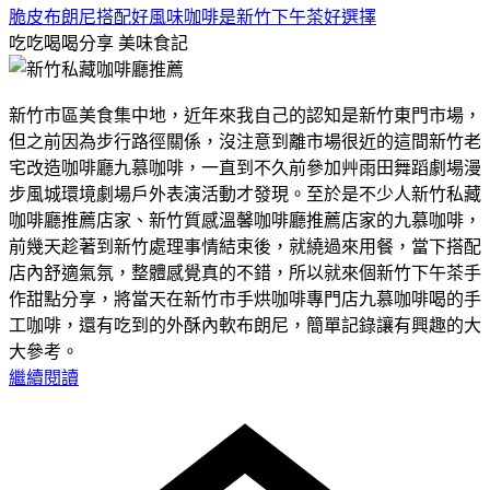
脆皮布朗尼搭配好風味咖啡是新竹下午茶好選擇
吃吃喝喝分享
美味食記
新竹市區美食集中地，近年來我自己的認知是新竹東門市場，
但之前因為步行路徑關係，沒注意到離市場很近的這間新竹老
宅改造咖啡廳九慕咖啡，一直到不久前參加艸雨田舞蹈劇場漫
步風城環境劇場戶外表演活動才發現。至於是不少人新竹私藏
咖啡廳推薦店家、新竹質感溫馨咖啡廳推薦店家的九慕咖啡，
前幾天趁著到新竹處理事情結束後，就繞過來用餐，當下搭配
店內舒適氣氛，整體感覺真的不錯，所以就來個新竹下午茶手
作甜點分享，將當天在新竹市手烘咖啡專門店九慕咖啡喝的手
工咖啡，還有吃到的外酥內軟布朗尼，簡單記錄讓有興趣的大
大參考。
繼續閱讀