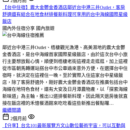
2個月前
【台中住宿】震大金鬱金香酒店鄰近台中港三井Outlet，客房
舒適還有結合在地食材排餐新料理可享用的台中海線國際星級
飯店
國內外住宿分享
國內旅遊
鄰近台中港三井Outlet、梧棲觀光漁港、高美濕地的震大金鬱
金香酒店，是台中海線首家國際星級飯店，由於這次台中小旅
行主要想放鬆心情，順便到梧棲老街這裡走走逛逛，加上這裡
從市區朝馬轉運站搭台中市公車過來意外方便，在選擇台中住
宿時，就決定在這裡住一晚。至於實際入住這家台中星級飯
店，除了客房舒適外，剛好震大金鬱金香酒店在推廣包括台中
海線在地特色食材，還有大安及日月潭農物產，以「探索海線
新味道」為主軸，推出12道排餐新料理，因此隔天退房後就直
接在飯店裡的禾憶餐酒館來吃吃看這些新推出餐點囉…
繼續閱讀
2個月前
【分享】台北101最新展覽方文山數位藝術宇宙，可以互動與