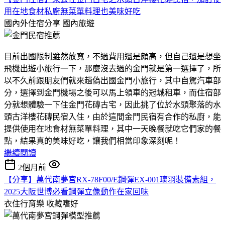
用在地食材私廚無菜單料理也美味好吃
國內外住宿分享
國內旅遊
目前出國限制雖然放寬，不過費用還是頗高，但自己還是想坐
飛機出遊小旅行一下，那麼沒去過的金門就是第一選擇了，所
以不久前跟朋友們就來趟偽出國金門小旅行，其中自駕汽車部
分，選擇到金門機場之後可以馬上領車的冠城租車，而住宿部
分就想體驗一下住金門花磚古宅，因此挑了位於水頭聚落的水
頭古洋樓花磚民宿入住，由於這間金門民宿有合作的私廚，能
提供使用在地食材無菜單料理，其中一天晚餐就吃它們家的餐
點，結果真的美味好吃，讓我們相當印象深刻呢！
繼續閱讀
2個月前
【分享】萬代南夢宮RX-78F00/E鋼彈EX-001璃羽裝備素組，
2025大阪世博必看鋼彈立像動作在家回味
衣住行育樂
收藏嗜好