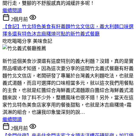
間行走，雙腳的不舒服感真的減緩許多呢！
繼續閱讀
2個月前
【食記】竹北特色美食有籽義麵竹北文信店，義大利麵口味選
擇多還有特色沐吉麻糬燒可點的新竹義式餐廳
吃吃喝喝分享
美味食記
新竹這個美食沙漠還有這麼特別的義大利麵？沒錯，真的是實
際品嚐過才知道，因為這次要分享的這間竹北義式餐廳有籽義
麵竹北文信店，老闆研發了專屬於台灣義大利麵吃法，也就是
義式湯麵，而且可選擇的口味相當多元，就以這次我們用餐點
的主食，也就是紅醬綜合海鮮義式湯麵跟白醬綜合海鮮義式湯
麵來說，除了料不少外，整體風味也很不錯！另外，當天在這
家竹北特色美食店家享用的餐後甜點，也就是沐吉麻糬燒+霜
淇淋的組合，也讓我印象蠻深刻的說…
繼續閱讀
2個月前
【金門住宿】來去住金門古宅之水頭古洋樓花磚民宿，加訂使