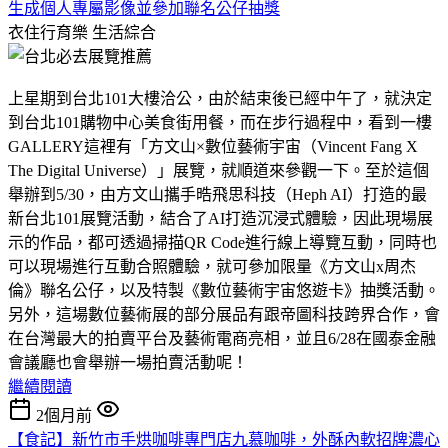
生成個人專屬影像並參加聯名公仔抽獎
衣住行育樂
生活綜合
上星期到台北101大樓洽公，由於結束後已經中午了，就決定
到台北101購物中心美食街用餐，而在步行過程中，看到一樓
GALLERY這裡有「方文山×數位藝術宇宙（Vincent Fang X
The Digital Universe）」展覽，就順道來參觀一下。至於這個
舉辦到5/30，由方文山攜手晧飛思科技（Heph AI）打造的最
新台北101展覽活動，結合了AI打造沉浸式體驗，因此現場展
示的作品，都可透過掃描QR Code進行線上導覽互動，同時也
可以現場進行互動合照體驗，就可參加限量《方文山x周杰
倫》聯名公仔，以及特製《數位藝術宇宙悠遊卡》抽獎活動。
另外，這場數位藝術展的部分展品有跟帝圖科技跨界合作，會
在台灣最大的拍賣平台及藝術電商亮相，並且6/28在國泰金融
會議廳也會舉辦一場拍賣活動呢！
繼續閱讀
2個月前
【食記】新竹市手烘咖啡專門店九慕咖啡，外酥內軟招牌濃心