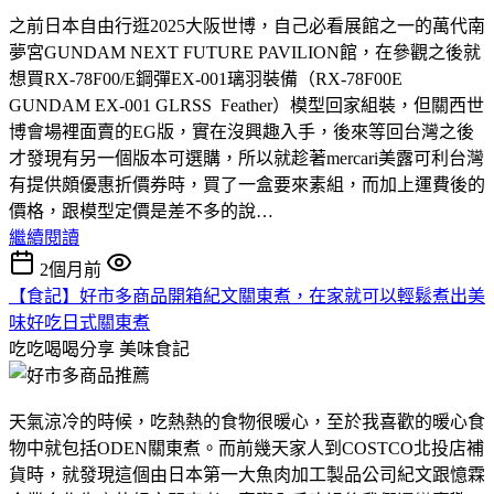
之前日本自由行逛2025大阪世博，自己必看展館之一的萬代南
夢宮GUNDAM NEXT FUTURE PAVILION館，在參觀之後就
想買RX-78F00/E鋼彈EX-001璃羽裝備（RX-78F00E
GUNDAM EX-001 GLRSS Feather）模型回家組裝，但關西世
博會場裡面賣的EG版，實在沒興趣入手，後來等回台灣之後
才發現有另一個版本可選購，所以就趁著mercari美露可利台灣
有提供頗優惠折價券時，買了一盒要來素組，而加上運費後的
價格，跟模型定價是差不多的說…
繼續閱讀
2個月前
【食記】好市多商品開箱紀文關東煮，在家就可以輕鬆煮出美
味好吃日式關東煮
吃吃喝喝分享
美味食記
天氣涼冷的時候，吃熱熱的食物很暖心，至於我喜歡的暖心食
物中就包括ODEN關東煮。而前幾天家人到COSTCO北投店補
貨時，就發現這個由日本第一大魚肉加工製品公司紀文跟憶霖