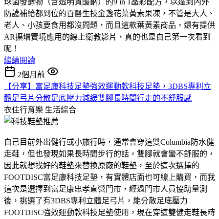
球菌發酵物（含透明質酸鈉）的9 in 1晶彩配方，以達到內外
防護補給都到位的百醫生技金盞花葉黃素果凍，不管是大人、
老人、小孩要食用都沒問題，而且這款葉黃素商品，還有提供
AR擴增實境應用的線上衛教影片，真的也是自己第一次看到
呢！
繼續閱讀
2個月前
【分享】富足康科技足墊強效運動款科技足墊，3DBS專利立
體足弓片分散足底壓力減緩雙腳長時間行走的不舒服感
衣住行育樂
生活綜合
自己目前外出健行或小旅行時，通常會穿這雙Columbia防水健
走鞋，但也發現如果長時間步行的話，雙腳就會蠻不舒服的，
因此就想找好的鞋墊來替換原廠的鞋墊，至於這次選擇的
FOOTDISC富足康科技足墊，有實體店面也可線上購買，而我
這次是選擇到富足康忠孝直營門市，經過門市人員協助量測
後，挑選了有3DBS專利立體足弓片，能分散足底壓力
FOOTDISC強效運動款科技足墊使用，現在穿這雙健走鞋長時