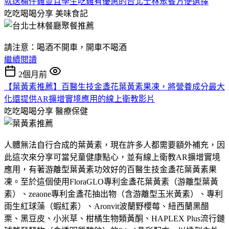
就送桶仔雞並且學生吃雞有優惠的台北士林聚餐方便選擇
吃吃喝喝分享
美味食記
請注意：喝酒不開車，開車不喝酒
繼續閱讀
2個月前
【葉黃素推薦】百醫生技金盞花葉黃素果凍，將營養成分最大
化還提供AR擴增實境應用的線上衛教影片
吃吃喝喝分享
醫療保健
人體無法自行合成的葉黃素，現在許多人都需要額外補充，因
此這次來分享可當兒童健康點心，並有線上衛教AR擴增實境
應用，有著游離型葉黃素功效好的百醫生技金盞花葉黃素果
凍。至於這個使用FloraGLO專利金盞花葉黃素（游離型葉黃
素）、zeaone專利金盞花抽出物（含游離型玉米黃素）、專利
雨生紅球藻（蝦紅素）、Aronvit波蘭野櫻莓、紐西蘭黑醋
栗、黑豆皮、小米草、柑橘生物類黃酮、HAPLEX Plus流行鏈