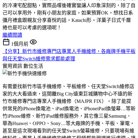
的冷凍宅配甜點，實際品嚐後確實蠻讓人印象深刻的，除了自
己可以享用外，剛有小朋友的家庭，如果預算OK，想找日系
彌月禮盒跟親友分享喜悅的話，Katachi形‧洋菓子日式千層
捲也是可以考慮的選項呢！
繼續閱讀
1個月前
【分享】新竹市維修專門店專業人手機維修，各廠牌手機平板
與任天堂Switch維修需求都能處理
實用資訊
數位生活
有需要找新竹市區手機維修、平板維修、任天堂Switch維修店
家的大大看過來，這間離Big City遠東巨城購物中心不遠的新
竹市維修專門店專業人手機維修（MAJPR FIX），除了能提
供常見的iPhone換電池、iPad換電池、iPhoneiPad換螢幕…等新
竹iPhone維修、新竹iPad維修服務外，其它像三星Samsung、
華為Huawei、OPPO、Sony…等大廠牌的手機、平板、筆電，
甚至是這次現場看到的任天堂Switch螢幕維修，只要現場有維