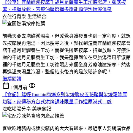
【分享】宜蘭礁溪按摩千歲月足體養生工坊德陽店，腳底按
摩、指壓放鬆、芳療油壓選擇多還能順便泡礁溪溫泉
衣住行育樂
生活綜合
前幾天要去泡礁溪溫泉，但感覺身體疲累也到一定程度，就想
先按摩後再泡湯，因此搜尋之後，就找到這間宜蘭礁溪按摩會
館千歲月足體養生工坊。而提供腳底按摩、指壓放鬆、芳療油
壓的千歲月足體養生工坊，我是選擇到位在東旅湯宿風華漾館
裡的千歲月足體養生工坊德陽店來個全身芳療油壓按摩，然後
再進溫泉湯屋泡湯，整個結束後真的是放鬆許多呢！
繼續閱讀
1個月前
【食記】踏輕Touchin嗨爆系列柴燒脆皮五花豬與柴燒霜降厚
切豬，家傳秘方台式烘烤調味限量手作還原港式口感
吃吃喝喝分享
美味食記
喜歡吃烤豬肉或脆皮豬肉的大大看過來，最近家人要網購食品