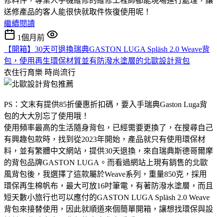
修料件，專業人手機維修的維修工程師都能現場進行處理，讓
送修產品的客人能很快就取件恢復使用呢！
繼續閱讀
1個月前
【開箱】30天可退換瑞典GASTON LUGA Spläsh 2.0 Weave背
包，使用再生環保材質並有防潑水塗層的北歐設計背包
衣住行育樂
時尚流行
PS：文末有提供85折優惠折扣碼，要入手瑞典Gaston Luga背
包的大大別忘了使用哦！
使用頻率最高的生活隨身背包，已經需要更換了，在搜尋自己
有興趣包款時，找到從2023年開始，產品就只有使用環保材
料，並有繁體中文網站，提供30天退換，來自瑞典斯德哥爾摩
的背包品牌GASTON LUGA。而看過網站上現有銷售的北歐
風背包後，我選擇了這款屬於Weave系列，重量850克，採用
環保再生棉帆布，最大可放16吋筆電，有著防潑水塗層，而且
短天數小旅行也可以應付的GASTON LUGA Spläsh 2.0 Weave
背包來接替使用，因此就順道來個簡單開箱，讓想找環保與設