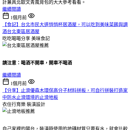
計兼具北歐文青風背包的大大參考看看。
繼續閱讀
1個月前
【食記】台北市民大道悄悄杯居酒屋，可以吃到美味菜餚與調
酒台北東區居酒屋
吃吃喝喝分享
美味食記
請注意：喝酒不開車，開車不喝酒
繼續閱讀
1個月前
【分享】止滑優森木環保高分子材料拼板，可自行拼裝打造家
中防水止滑環境的止滑地板
衣住行育樂
裝潢設計
自己家裡的陽台，裝潢時使用的地磚材質只要有水，就會比較