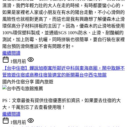
濕滑，我們年輕力壯的大人在走的時候，有時都要蠻小心的，
如果是家裡老人家或小朋友在有水的陽台走動，不小心滑倒的
風險性也就相對更高了，而這也是我有興趣想了解優森木止滑
環保高分子材料拼板的主因了。因為，優森木的止滑地板使用
100%環保塑料製成，並通過SGS 100%防水、止滑、耐酸鹹的
測試，加上防霉、抗曬，同時拼裝也很簡單，要自行裝在家裡
陽台預防滑倒應該不會有問題才對。
繼續閱讀
1個月前
【台中住宿】蟬說旭樹寓所鄰近中科與東海商圈，鬧中取靜不
管旅遊住宿或商務住宿皆適宜的新開幕台中西屯旅館
國內外住宿分享
國內旅遊
PS：文章最後有提供住宿優惠折扣資訊，如果要去住宿的大
大，千萬別忘了去查看使用哦！
繼續閱讀
1個月前