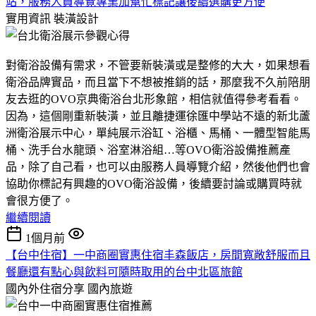
站，服務人員導覽專業加幫忙標記讓後續選購更方便
實用資訊
裝潢設計
對衛浴設備有需求，不管要新裝潢或是整修的大大，如果想看
衛浴品牌實品，而且當下不想被推銷的話，那麼我不久前陪朋
友去逛的OVO京典衛浴台北形象館，相信就值得參考看看。
因為，這個剛重新裝潢，並且離捷運徐匯中學站不遠的新北蘆
洲衛浴展示中心，單純展示浴缸、浴櫃、馬桶、一體型智能馬
桶、洗手台水龍頭、浴室淋浴組…等OVO衛浴設備推薦產
品，除了自己看，也可以由服務人員導覽介紹，然後他們也會
協助你標記有興趣的OVO衛浴設備，後續要討論或購買時就
會很方便了。
繼續閱讀
1個月前
【台中住宿】一中商圈實惠住宿丰森飯店，房間寬敞舒服而且
餐廳還有點心與飲料可隨時取用的台中北區旅館
國內外住宿分享
國內旅遊