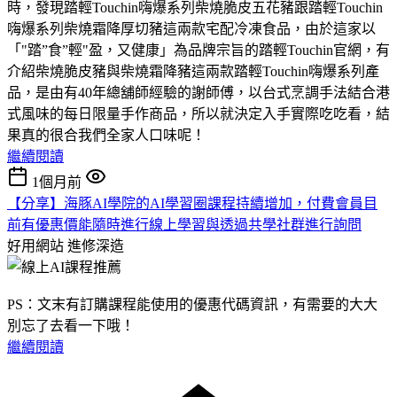
時，發現踏輕Touchin嗨爆系列柴燒脆皮五花豬跟踏輕Touchin
嗨爆系列柴燒霜降厚切豬這兩款宅配冷凍食品，由於這家以
「"踏”食”輕"盈，又健康」為品牌宗旨的踏輕Touchin官網，有
介紹柴燒脆皮豬與柴燒霜降豬這兩款踏輕Touchin嗨爆系列產
品，是由有40年總舖師經驗的謝師傅，以台式烹調手法結合港
式風味的每日限量手作商品，所以就決定入手實際吃吃看，結
果真的很合我們全家人口味呢！
繼續閱讀
1個月前
【分享】海豚AI學院的AI學習圈課程持續增加，付費會員目
前有優惠價能隨時進行線上學習與透過共學社群進行詢問
好用網站
進修深造
PS：文末有訂購課程能使用的優惠代碼資訊，有需要的大大
別忘了去看一下哦！
繼續閱讀