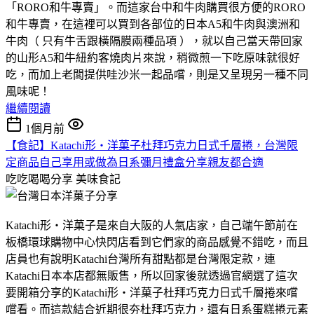
「RORO和牛專賣」。而這家台中和牛肉購買很方便的RORO
和牛專賣，在這裡可以買到各部位的日本A5和牛肉與澳洲和
牛肉（ 只有牛舌跟橫隔膜兩種品項 ），就以自己當天帶回家
的山形A5和牛紐約客燒肉片來說，稍微煎一下吃原味就很好
吃，而加上老闆提供哇沙米一起品嚐，則是又呈現另一種不同
風味呢！
繼續閱讀
1個月前
【食記】Katachi形‧洋菓子杜拜巧克力日式千層捲，台灣限
定商品自己享用或做為日系彌月禮盒分享親友都合適
吃吃喝喝分享
美味食記
Katachi形‧洋菓子是來自大阪的人氣店家，自己端午節前在
板橋環球購物中心快閃店看到它們家的商品感覺不錯吃，而且
店員也有說明Katachi台灣所有甜點都是台灣限定款，連
Katachi日本本店都無販售，所以回家後就透過官網選了這次
要開箱分享的Katachi形‧洋菓子杜拜巧克力日式千層捲來嚐
嚐看。而這款結合近期很夯杜拜巧克力，還有日系蛋糕捲元素