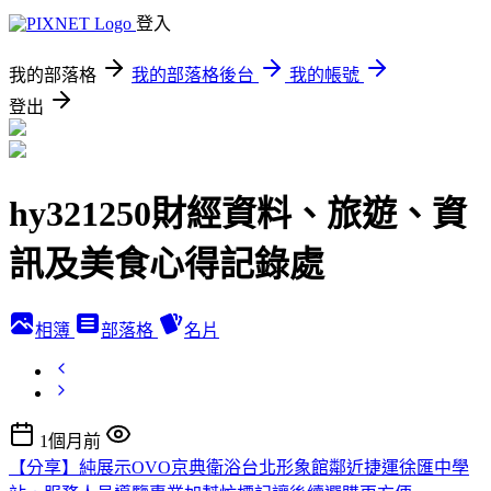
登入
我的部落格
我的部落格後台
我的帳號
登出
hy321250財經資料、旅遊、資
訊及美食心得記錄處
相簿
部落格
名片
1個月前
【分享】純展示OVO京典衛浴台北形象館鄰近捷運徐匯中學