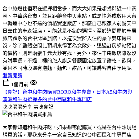
台中旅遊住宿現在選擇相當多，而大大如果是想找鄰近一中商
圈、中華路夜市，並且距離台中火車站，或是快落成啟用大台
中轉運中心也不遠的價格實惠飯店，那麼自己跟家人前幾天平
日去住的丰森飯店，可能就是不錯的選擇。至於這間屬於丰居
旅店體系的台中北區旅館，以這次實際入住的豪華雙床房來
說，除了整體空間比預期來得更為寬敞外，透過訂房網站預訂
的價格，則是兩張千元大鈔有找。另外，來住丰森飯店雖然沒
有附早餐，不過二樓的旅人廚房餐廳固定放置了餅乾、飲料，
並且不同時段還有泡麵、麵包、甜品，可讓房客自由享用呢！
繼續閱讀
1個月前
【食記】台中和牛肉購買RORO和牛專賣，日本A5和牛肉與
澳洲和牛肉選擇多的台中西區和牛專門店
吃吃喝喝分享
美味食記
大家都知道和牛肉好吃，如果想宅配購買，或是在台中想現場
購買的話，那我來分享一家自己知道的台中西區和牛專門店