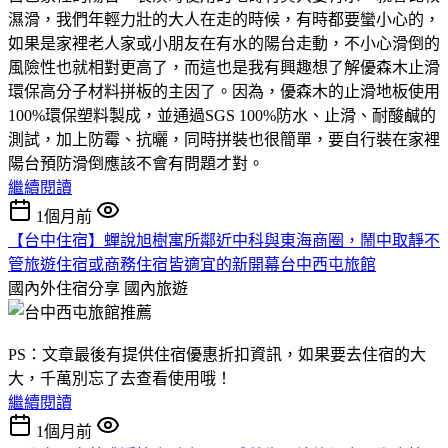
濕滑，我們年輕力壯的大人在走的時候，有時都要蠻小心的，
如果是家裡老人家或小朋友在有水的陽台走動，不小心滑倒的
風險性也就相對更高了，而這也是我有興趣想了解優森木止滑
環保高分子材料拼板的主因了。因為，優森木的止滑地板使用
100%環保塑料製成，並通過SGS 100%防水、止滑、耐酸鹹的
測試，加上防霉、抗曬，同時拼裝也很簡單，要自行裝在家裡
陽台預防滑倒應該不會有問題才對。
繼續閱讀
1個月前
【台中住宿】蟬說旭樹寓所鄰近中科與東海商圈，鬧中取靜不
管旅遊住宿或商務住宿皆適宜的新開幕台中西屯旅館
國內外住宿分享
國內旅遊
PS：文章最後有提供住宿優惠折扣資訊，如果要去住宿的大
大，千萬別忘了去查看使用哦！
繼續閱讀
1個月前