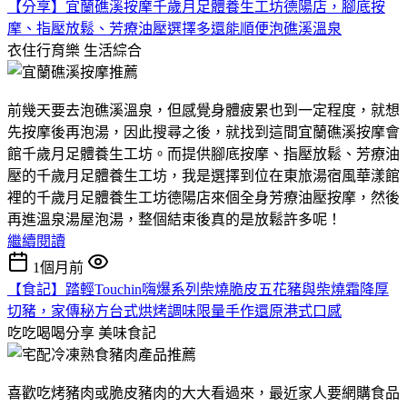
【分享】宜蘭礁溪按摩千歲月足體養生工坊德陽店，腳底按
摩、指壓放鬆、芳療油壓選擇多還能順便泡礁溪溫泉
衣住行育樂
生活綜合
前幾天要去泡礁溪溫泉，但感覺身體疲累也到一定程度，就想
先按摩後再泡湯，因此搜尋之後，就找到這間宜蘭礁溪按摩會
館千歲月足體養生工坊。而提供腳底按摩、指壓放鬆、芳療油
壓的千歲月足體養生工坊，我是選擇到位在東旅湯宿風華漾館
裡的千歲月足體養生工坊德陽店來個全身芳療油壓按摩，然後
再進溫泉湯屋泡湯，整個結束後真的是放鬆許多呢！
繼續閱讀
1個月前
【食記】踏輕Touchin嗨爆系列柴燒脆皮五花豬與柴燒霜降厚
切豬，家傳秘方台式烘烤調味限量手作還原港式口感
吃吃喝喝分享
美味食記
喜歡吃烤豬肉或脆皮豬肉的大大看過來，最近家人要網購食品