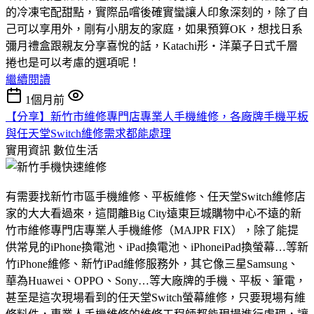
的冷凍宅配甜點，實際品嚐後確實蠻讓人印象深刻的，除了自
己可以享用外，剛有小朋友的家庭，如果預算OK，想找日系
彌月禮盒跟親友分享喜悅的話，Katachi形‧洋菓子日式千層
捲也是可以考慮的選項呢！
繼續閱讀
1個月前
【分享】新竹市維修專門店專業人手機維修，各廠牌手機平板
與任天堂Switch維修需求都能處理
實用資訊
數位生活
有需要找新竹市區手機維修、平板維修、任天堂Switch維修店
家的大大看過來，這間離Big City遠東巨城購物中心不遠的新
竹市維修專門店專業人手機維修（MAJPR FIX），除了能提
供常見的iPhone換電池、iPad換電池、iPhoneiPad換螢幕…等新
竹iPhone維修、新竹iPad維修服務外，其它像三星Samsung、
華為Huawei、OPPO、Sony…等大廠牌的手機、平板、筆電，
甚至是這次現場看到的任天堂Switch螢幕維修，只要現場有維