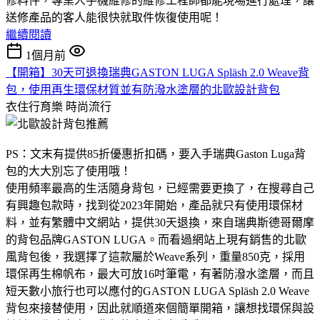
修料件，專業人手機維修的維修工程師都能現場進行處理，讓
送修產品的客人能很快就取件恢復使用呢！
繼續閱讀
1個月前
【開箱】30天可退換瑞典GASTON LUGA Spläsh 2.0 Weave背
包，使用再生環保材質並有防潑水塗層的北歐設計背包
衣住行育樂
時尚流行
PS：文末有提供85折優惠折扣碼，要入手瑞典Gaston Luga背
包的大大別忘了使用哦！
使用頻率最高的生活隨身背包，已經需要更換了，在搜尋自己
有興趣包款時，找到從2023年開始，產品就只有使用環保材
料，並有繁體中文網站，提供30天退換，來自瑞典斯德哥爾摩
的背包品牌GASTON LUGA。而看過網站上現有銷售的北歐
風背包後，我選擇了這款屬於Weave系列，重量850克，採用
環保再生棉帆布，最大可放16吋筆電，有著防潑水塗層，而且
短天數小旅行也可以應付的GASTON LUGA Spläsh 2.0 Weave
背包來接替使用，因此就順道來個簡單開箱，讓想找環保與設