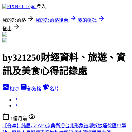
登入
我的部落格
我的部落格後台
我的帳號
登出
hy321250財經資料、旅遊、資
訊及美食心得記錄處
相簿
部落格
名片
1個月前
【分享】純展示OVO京典衛浴台北形象館鄰近捷運徐匯中學