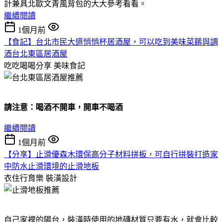
計兼具北歐文青風背包的大大參考看看。
繼續閱讀
1個月前
【食記】台北市民大道悄悄杯居酒屋，可以吃到美味菜餚與調
酒台北東區居酒屋
吃吃喝喝分享
美味食記
請注意：喝酒不開車，開車不喝酒
繼續閱讀
1個月前
【分享】止滑優森木環保高分子材料拼板，可自行拼裝打造家
中防水止滑環境的止滑地板
衣住行育樂
裝潢設計
自己家裡的陽台，裝潢時使用的地磚材質只要有水，就會比較