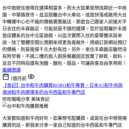
台中旅遊住宿現在選擇相當多，而大大如果是想找鄰近一中商
圈、中華路夜市，並且距離台中火車站，或是快落成啟用大台
中轉運中心也不遠的價格實惠飯店，那麼自己跟家人前幾天平
日去住的丰森飯店，可能就是不錯的選擇。至於這間屬於丰居
旅店體系的台中北區旅館，以這次實際入住的豪華雙床房來
說，除了整體空間比預期來得更為寬敞外，透過訂房網站預訂
的價格，則是兩張千元大鈔有找。另外，來住丰森飯店雖然沒
有附早餐，不過二樓的旅人廚房餐廳固定放置了餅乾、飲料，
並且不同時段還有泡麵、麵包、甜品，可讓房客自由享用呢！
繼續閱讀
1個月前
【食記】台中和牛肉購買RORO和牛專賣，日本A5和牛肉與
澳洲和牛肉選擇多的台中西區和牛專門店
吃吃喝喝分享
美味食記
大家都知道和牛肉好吃，如果想宅配購買，或是在台中想現場
購買的話，那我來分享一家自己知道的台中西區和牛專門店