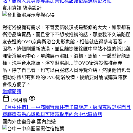
站，服務人員導覽專業加幫忙標記讓後續選購更方便
實用資訊
裝潢設計
對衛浴設備有需求，不管要新裝潢或是整修的大大，如果想看
衛浴品牌實品，而且當下不想被推銷的話，那麼我不久前陪朋
友去逛的OVO京典衛浴台北形象館，相信就值得參考看看。
因為，這個剛重新裝潢，並且離捷運徐匯中學站不遠的新北蘆
洲衛浴展示中心，單純展示浴缸、浴櫃、馬桶、一體型智能馬
桶、洗手台水龍頭、浴室淋浴組…等OVO衛浴設備推薦產
品，除了自己看，也可以由服務人員導覽介紹，然後他們也會
協助你標記有興趣的OVO衛浴設備，後續要討論或購買時就
會很方便了。
繼續閱讀
1個月前
【台中住宿】一中商圈實惠住宿丰森飯店，房間寬敞舒服而且
餐廳還有點心與飲料可隨時取用的台中北區旅館
國內外住宿分享
國內旅遊