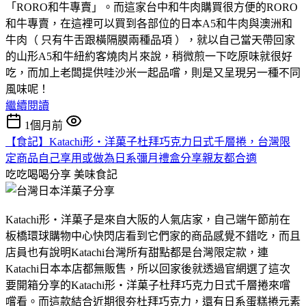
「RORO和牛專賣」。而這家台中和牛肉購買很方便的RORO
和牛專賣，在這裡可以買到各部位的日本A5和牛肉與澳洲和
牛肉（ 只有牛舌跟橫隔膜兩種品項 ），就以自己當天帶回家
的山形A5和牛紐約客燒肉片來說，稍微煎一下吃原味就很好
吃，而加上老闆提供哇沙米一起品嚐，則是又呈現另一種不同
風味呢！
繼續閱讀
1個月前
【食記】Katachi形‧洋菓子杜拜巧克力日式千層捲，台灣限
定商品自己享用或做為日系彌月禮盒分享親友都合適
吃吃喝喝分享
美味食記
Katachi形‧洋菓子是來自大阪的人氣店家，自己端午節前在
板橋環球購物中心快閃店看到它們家的商品感覺不錯吃，而且
店員也有說明Katachi台灣所有甜點都是台灣限定款，連
Katachi日本本店都無販售，所以回家後就透過官網選了這次
要開箱分享的Katachi形‧洋菓子杜拜巧克力日式千層捲來嚐
嚐看。而這款結合近期很夯杜拜巧克力，還有日系蛋糕捲元素