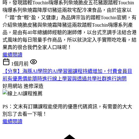
時，發現踏輕Touchin嗨爆系列柴燒脆皮五花豬跟踏輕Touchin
嗨爆系列柴燒霜降厚切豬這兩款宅配冷凍食品，由於這家以
「"踏”食”輕"盈，又健康」為品牌宗旨的踏輕Touchin官網，有
介紹柴燒脆皮豬與柴燒霜降豬這兩款踏輕Touchin嗨爆系列產
品，是由有40年總舖師經驗的謝師傅，以台式烹調手法結合港
式風味的每日限量手作商品，所以就決定入手實際吃吃看，結
果真的很合我們全家人口味呢！
繼續閱讀
1個月前
【分享】海豚AI學院的AI學習圈課程持續增加，付費會員目
前有優惠價能隨時進行線上學習與透過共學社群進行詢問
好用網站
進修深造
PS：文末有訂購課程能使用的優惠代碼資訊，有需要的大大
別忘了去看一下哦！
繼續閱讀