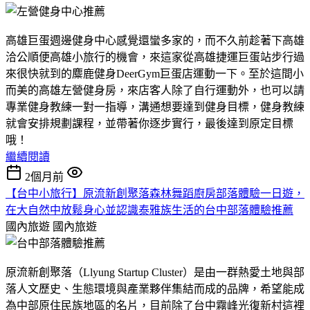
高雄巨蛋週邊健身中心感覺還蠻多家的，而不久前趁著下高雄
洽公順便高雄小旅行的機會，來這家從高雄捷運巨蛋站步行過
來很快就到的麋鹿健身DeerGym巨蛋店運動一下。至於這間小
而美的高雄左營健身房，來店客人除了自行運動外，也可以請
專業健身教練一對一指導，溝通想要達到健身目標，健身教練
就會安排規劃課程，並帶著你逐步實行，最後達到原定目標
哦！
繼續閱讀
2個月前
【台中小旅行】原流新創聚落森林舞蹈廚房部落體驗一日遊，
在大自然中放鬆身心並認識泰雅族生活的台中部落體驗推薦
國內旅遊
國內旅遊
原流新創聚落（Llyung Startup Cluster）是由一群熱愛土地與部
落人文歷史、生態環境與產業夥伴集結而成的品牌，希望能成
為中部原住民族地區的名片，目前除了台中霧峰光復新村這裡