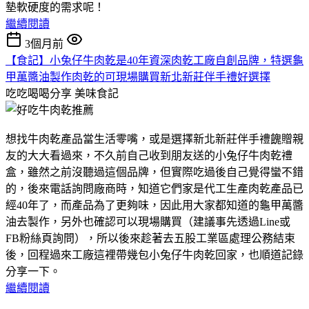
墊軟硬度的需求呢！
繼續閱讀
3個月前
【食記】小兔仔牛肉乾是40年資深肉乾工廠自創品牌，特選龜
甲萬醬油製作肉乾的可現場購買新北新莊伴手禮好選擇
吃吃喝喝分享
美味食記
想找牛肉乾產品當生活零嘴，或是選擇新北新莊伴手禮餽贈親
友的大大看過來，不久前自己收到朋友送的小兔仔牛肉乾禮
盒，雖然之前沒聽過這個品牌，但實際吃過後自己覺得蠻不錯
的，後來電話詢問廠商時，知道它們家是代工生產肉乾產品已
經40年了，而產品為了更夠味，因此用大家都知道的龜甲萬醬
油去製作，另外也確認可以現場購買（建議事先透過Line或
FB粉絲頁詢問），所以後來趁著去五股工業區處理公務結束
後，回程過來工廠這裡帶幾包小兔仔牛肉乾回家，也順道記錄
分享一下。
繼續閱讀