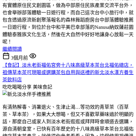
有實體原住民文創園區，做為中部原住民族產業交流平台外，
也會舉辦部落體驗一日遊行程，而自己這次台中小旅行中，就
包含透過原流新創聚落報名的森林舞蹈廚房台中部落體驗推薦
一日遊行程，到位於台中和平美巴幸部落的Nanusa納奴薩莊園
體驗泰雅族文化生活，然後在大自然中好好地讓身心放鬆一天
呢！
繼續閱讀
3個月前
【食記】淡水老街福佑宮旁十八味高級草本茶台北福佑總店，
祖傳草本茶可現喝或選購茶包自用與送禮的新北淡水漢方養生
茶飲料店
吃吃喝喝分享
美味食記
有清熱解毒、消暑退火、生津止渴…等功效的青草茶（百草
茶、草本茶），如果大大想喝，但又不喜歡草藥味過於明顯的
話，那麼自己或家人到淡水老街逛逛或拜拜時會順道去選購，
源自清朝皇室，已快有百年歷史的十八味高級草本茶台北福佑