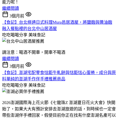
能力呢！
繼續閱讀
3個月前
【食記】台北條通日式料理Mura邑居酒屋，將鹽麴與醬油麴
融入餐點裡的台北中山居酒屋
吃吃喝喝分享
美味食記
請注意：喝酒不開車，開車不喝酒
繼續閱讀
3個月前
【食記】澎湖宅配零食恬鉅牛軋餅與恬鉅恬心蛋捲，成分與原
料單純的澎湖手作伴手禮推薦商品
吃吃喝喝分享
美味食記
2026澎湖國際海上花火節《七龍珠Z 澎湖夏日花火大會》快開
始了，如果大大有預計安排去澎湖旅遊的話，到時候也一定會
帶些澎湖伴手禮回家，假使目前你正在找有什麼澎湖名產可以