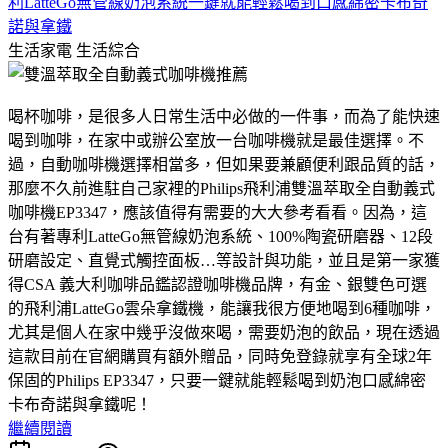
利LatteGo無管線奶泡系統一鍵就能輕鬆喝到口感綿密卡布奇
諾與拿鐵
生活家電
生活綜合
喝杯咖啡，是很多人日常生活中必做的一件事，而為了能快速
喝到咖啡，在家中或辦公室放一台咖啡機就是最佳選擇。不
過，自動咖啡機選擇相當多，但如果要兼顧便利跟品質的話，
那麼不久前進駐自己家裡的Philips飛利浦雙溫萃取全自動義式
咖啡機EP3347，應該值得有需要的大大參考看看。因為，這
台有著專利LatteGo無管線奶泡系統、100%陶瓷研磨器、12段
研磨設定、直覺式觸控面板…等設計與功能，並且是第一家獲
得CSA 義大利咖啡品鑑認證咖啡機品牌，有金、銀雙色可選
的飛利浦LatteGo雲朵拿鐵機，能讓我很方便地喝到6種咖啡，
尤其是個人在家中幾乎沒做來喝，需要奶泡的飲品，現在透過
這款目前在官網購買有額外贈品，同時免登錄就享有全球2年
保固的Philips EP3347，只要一鍵就能輕鬆喝到奶泡口感綿密
卡布奇諾與拿鐵呢！
繼續閱讀