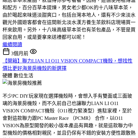
總店草本茶產品，就值得你參考看看。因為，這個使用祖傳溫
和配方，百分百草本提煉，男女老少都OK的十八味草本茶，
由於喝起來味道淡甜爽口，包括台灣本地人，還有不少來淡水
觀光外國遊客都會在這間新北淡水漢方養生茶飲料店現場買一
杯來飲用。另外，十八味高級草本茶也有茶包產品，不管是買
回家自用，或是要拿來送禮都可以呢！
繼續閱讀
3個月前
【開箱】聯力LIAN LI O11 VISION COMPACT機殼，想找性
價比更好海景房機殼的新選擇
硬體
數位生活
不少PC DIY玩家現在選擇機殼時，會想入手有雙面或三面玻
璃的海景房機殼，而不久前自己也讓聯力LIAN LI O11
VISION COMPACT機殼（O11視力緊湊型）進駐家裡，至於
會對這款聯力跟PC Master Race （PCMR） 合作，以O11
VISION為原型開發的較小版本產品有興趣，就是這款聯力中
型機殼的價格相對親民，並且仍保有不錯的安裝方便性跟散熱