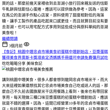
買的話，那麼前幾天家裡收到去澎湖小旅行回來親友送的恬鉅
牛軋餅與恬鉅恬心蛋捲，應該可以提供做為參考。因為，這家
在馬公的澎湖手作點心店家，原料使用了甜度相對低的海藻
糖，讓手工製作的產品吃起來口感更佳，而且就算目前沒有要
去澎湖，也可以用宅配方式享用到這些成分與原料單純的澎湖
美食啦！
繼續閱讀
3個月前
【食記】桃園中壢忠貞市場美食初蛋糕中壢創始店，豆漿蛋糕
獲得美食界奧斯卡獎項肯定憑媽媽手冊還可申請免費彌月試吃
吃吃喝喝分享
美味食記
講到桃園中壢美食，很多人都會想到龍岡忠貞市場米干，而大
大來這裡如果還想找其它忠貞市場美食自己吃或送人的話，那
麼自己不久前去國旗屋米干店用餐路上看到，後來也有帶回家
享用，每天現做三種口味豆漿蛋糕的初蛋糕中壢創始店，應該
就是不錯的選擇。因為，這間已經營業10多年的忠貞市場蛋糕
店，包括富貴原味豆漿蛋糕、德國起士豆漿蛋糕，以及限量巧