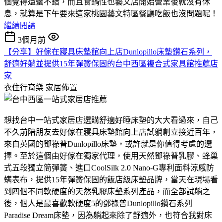
個覺得還蠻不錯，而且食鍋性也藝文店開始營業後就沒有休
息，就算是下午要來這家桃園藝文特區餐廳吃飯也沒問題呢！
繼續閱讀
3個月前
【分享】好傢在寢具床墊館向上店Dunlopillo床墊鑽石系列，
舒適好躺並提供15年彈簧保固的台中西區複合式家具館推薦店
家
衣住行育樂
家居佈置
想找台中一站式家居店選購舒適好睡床墊的大大看過來，自己
不久前陪朋友去好傢在寢具床墊館向上店試躺創立接近百年，
來自英國的鄧祿普Dunlopillo床墊，或許就是你值得考慮的選
擇。至於這個由好傢在獨家代理，使用天然鄧祿普乳膠、蜂巢
式五段獨立筒彈簧、進口CoolSilk 2.0 Nano-G專利面料涼感防
螨表布，提供15年彈簧保固的飯店級床墊品牌，當天在現場看
到四個不同軟硬度的天然乳膠床墊系列產品，而全部試躺之
後，個人是最喜歡軟硬度5的鄧祿普Dunlopillo鑽石系列
Paradise Dream床墊，因為躺起來除了舒適外，也符合我對床