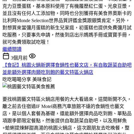
克力豆漿蛋糕，基本原料使用了有機履歷紅仁蛋、光泉豆漿，
並且沒有任何人工添加物，同時也分別獲得有美食界奧斯卡的
比利時Monde Selection世界品質評鑑金獎跟銀獎肯定。另外，
對想買來當彌月蛋糕的新生兒家庭，初蛋糕也提供免費彌月試
吃服務，只要事先申請，然後到店出示媽媽手冊或寶寶手冊，
就可免費領取試吃哦！
繼續閱讀
3個月前
【食記】桃園火鍋新選擇食鍋性也藝文店，有自取蔬菜自助吧
並能額外選擇肉類吃到飽的藝文特區火鍋店
吃吃喝喝分享
美味食記
要找桃園藝文特區火鍋店用餐的大大看過來，這間新開不久，
離之前去住宿過IF Motel商務汽車旅館不遠的食鍋性也藝文
店，是以個人套餐為基礎，還能額外選擇肉品吃到飽、單點品
項跟季節限定餐點，然後提供自取蔬菜自助吧，以及用鮮魚
+蛤蜊提煉鮮甜高湯的桃園火鍋店，這次跟朋友去吃晚餐，整