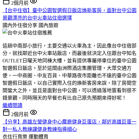
2個月前
【台中住宿】臺中公園智選假日飯店煥新客房，面對台中公園
景觀漂亮的台中火車站住宿選擇
國內外住宿分享
國內旅遊
這趟中南部小旅行，主要交通以火車為主，因此像台中住宿部
分，就找鄰近台中火車站飯店，而最後就決定入住跟台中知名
OUTLET日曜天地同棟大樓，並有提供專屬停車位的臺中公園
智選假日飯店。至於這間由洲際酒店集團管理，大眾交通方
便，一中商圈、中友百貨、中華路夜市距離也不遠的臺中公園
智選假日飯店，以自己實際入住的煥新客房來說，除了房間空
間蠻大之外，並且是面對台中公園，可以透過落地窗看到很不
錯景觀，同時隔天的早餐也有比自己原先預期來得好呢！
繼續閱讀
2個月前
【分享】高雄左營健身中心麋鹿健身巨蛋店，鄰近高雄巨蛋一
對一私人教練課健身教練指導細心
衣住行育樂
運動體育