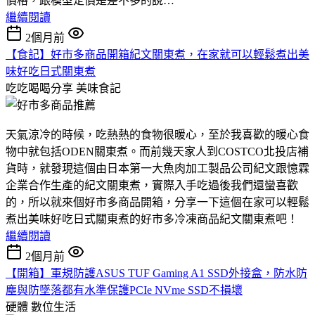
價格，跟模型定價是差不多的說…
繼續閱讀
2個月前
【食記】好市多商品開箱紀文關東煮，在家就可以輕鬆煮出美
味好吃日式關東煮
吃吃喝喝分享
美味食記
天氣涼冷的時候，吃熱熱的食物很暖心，至於我喜歡的暖心食
物中就包括ODEN關東煮。而前幾天家人到COSTCO北投店補
貨時，就發現這個由日本第一大魚肉加工製品公司紀文跟憶霖
企業合作生產的紀文關東煮，實際入手吃過後我們還蠻喜歡
的，所以就來個好市多商品開箱，分享一下這個在家可以輕鬆
煮出美味好吃日式關東煮的好市多冷凍商品紀文關東煮吧！
繼續閱讀
2個月前
【開箱】軍規防護ASUS TUF Gaming A1 SSD外接盒，防水防
塵與防墜落都有水準保護PCIe NVme SSD不損壞
硬體
數位生活