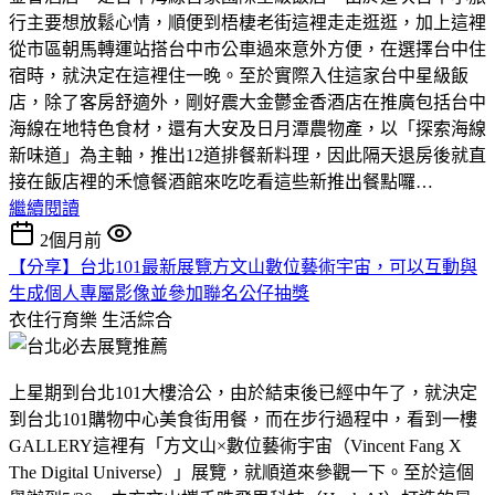
行主要想放鬆心情，順便到梧棲老街這裡走走逛逛，加上這裡
從市區朝馬轉運站搭台中市公車過來意外方便，在選擇台中住
宿時，就決定在這裡住一晚。至於實際入住這家台中星級飯
店，除了客房舒適外，剛好震大金鬱金香酒店在推廣包括台中
海線在地特色食材，還有大安及日月潭農物產，以「探索海線
新味道」為主軸，推出12道排餐新料理，因此隔天退房後就直
接在飯店裡的禾憶餐酒館來吃吃看這些新推出餐點囉…
繼續閱讀
2個月前
【分享】台北101最新展覽方文山數位藝術宇宙，可以互動與
生成個人專屬影像並參加聯名公仔抽獎
衣住行育樂
生活綜合
上星期到台北101大樓洽公，由於結束後已經中午了，就決定
到台北101購物中心美食街用餐，而在步行過程中，看到一樓
GALLERY這裡有「方文山×數位藝術宇宙（Vincent Fang X
The Digital Universe）」展覽，就順道來參觀一下。至於這個