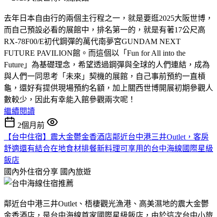
去年日本自由行的兩個主行程之一，就是要逛2025大阪世博，
而自己預設必看的展館中，排名第一的，就是有著17公尺高
RX-78F00/E初代鋼彈的萬代南夢宮GUNDAM NEXT
FUTURE PAVILION館。而這個以「Fun for All into the
Future」為基礎理念，希望透過鋼彈與全球的人們連結，成為
與人們一同思考「未來」契機的展館，自己事前預約一直槓
龜，還好有提供現場預約名額，加上關西世博開展初期參觀人
數較少，因此有幸能入館參觀兩次呢！
繼續閱讀
2個月前
【台中住宿】震大金鬱金香酒店鄰近台中港三井Outlet，客房
舒適還有結合在地食材排餐新料理可享用的台中海線國際星級
飯店
國內外住宿分享
國內旅遊
鄰近台中港三井Outlet、梧棲觀光漁港、高美濕地的震大金鬱
金香酒店，是台中海線首家國際星級飯店，由於這次台中小旅