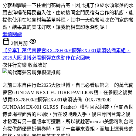
分就想體驗一下住金門花磚古宅，因此挑了位於水頭聚落的水
頭古洋樓花磚民宿入住，由於這間金門民宿有合作的私廚，能
提供使用在地食材無菜單料理，其中一天晚餐就吃它們家的餐
點，結果真的美味好吃，讓我們相當印象深刻呢！
繼續閱讀
2個月前
【分享】萬代南夢宮RX-78F00/E鋼彈EX-001璃羽裝備素組，
2025大阪世博必看鋼彈立像動作在家回味
衣住行育樂
收藏嗜好
之前日本自由行逛2025大阪世博，自己必看展館之一的萬代南
夢宮GUNDAM NEXT FUTURE PAVILION館，在參觀之後就
想買RX-78F00/E鋼彈EX-001璃羽裝備（RX-78F00E
GUNDAM EX-001 GLRSS Feather）模型回家組裝，但關西世
博會場裡面賣的EG版，實在沒興趣入手，後來等回台灣之後
才發現有另一個版本可選購，所以就趁著mercari美露可利台灣
有提供頗優惠折價券時，買了一盒要來素組，而加上運費後的