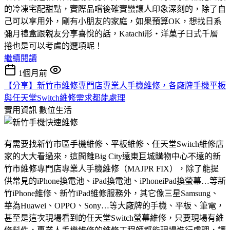
的冷凍宅配甜點，實際品嚐後確實蠻讓人印象深刻的，除了自
己可以享用外，剛有小朋友的家庭，如果預算OK，想找日系
彌月禮盒跟親友分享喜悅的話，Katachi形‧洋菓子日式千層
捲也是可以考慮的選項呢！
繼續閱讀
1個月前
【分享】新竹市維修專門店專業人手機維修，各廠牌手機平板
與任天堂Switch維修需求都能處理
實用資訊
數位生活
有需要找新竹市區手機維修、平板維修、任天堂Switch維修店
家的大大看過來，這間離Big City遠東巨城購物中心不遠的新
竹市維修專門店專業人手機維修（MAJPR FIX），除了能提
供常見的iPhone換電池、iPad換電池、iPhoneiPad換螢幕…等新
竹iPhone維修、新竹iPad維修服務外，其它像三星Samsung、
華為Huawei、OPPO、Sony…等大廠牌的手機、平板、筆電，
甚至是這次現場看到的任天堂Switch螢幕維修，只要現場有維