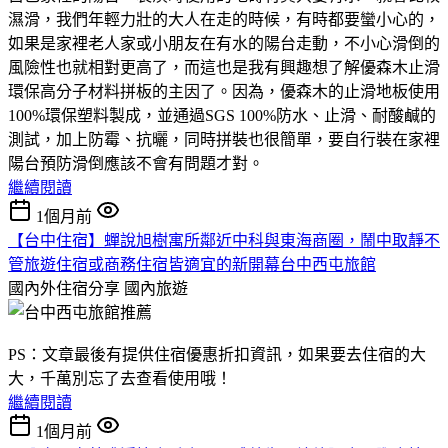
濕滑，我們年輕力壯的大人在走的時候，有時都要蠻小心的，
如果是家裡老人家或小朋友在有水的陽台走動，不小心滑倒的
風險性也就相對更高了，而這也是我有興趣想了解優森木止滑
環保高分子材料拼板的主因了。因為，優森木的止滑地板使用
100%環保塑料製成，並通過SGS 100%防水、止滑、耐酸鹹的
測試，加上防霉、抗曬，同時拼裝也很簡單，要自行裝在家裡
陽台預防滑倒應該不會有問題才對。
繼續閱讀
1個月前
【台中住宿】蟬說旭樹寓所鄰近中科與東海商圈，鬧中取靜不
管旅遊住宿或商務住宿皆適宜的新開幕台中西屯旅館
國內外住宿分享
國內旅遊
PS：文章最後有提供住宿優惠折扣資訊，如果要去住宿的大
大，千萬別忘了去查看使用哦！
繼續閱讀
1個月前