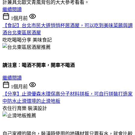
計兼具北歐文青風背包的大大參考看看。
繼續閱讀
1個月前
【食記】台北市民大道悄悄杯居酒屋，可以吃到美味菜餚與調
酒台北東區居酒屋
吃吃喝喝分享
美味食記
請注意：喝酒不開車，開車不喝酒
繼續閱讀
1個月前
【分享】止滑優森木環保高分子材料拼板，可自行拼裝打造家
中防水止滑環境的止滑地板
衣住行育樂
裝潢設計
自己家裡的陽台，裝潢時使用的地磚材質只要有水，就會比較