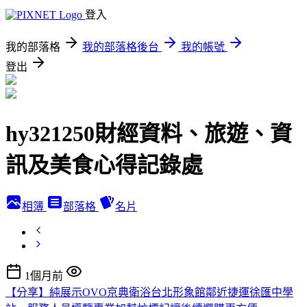
登入
我的部落格
我的部落格後台
我的帳號
登出
hy321250財經資料、旅遊、資
訊及美食心得記錄處
相簿
部落格
名片
1個月前
【分享】純展示OVO京典衛浴台北形象館鄰近捷運徐匯中學