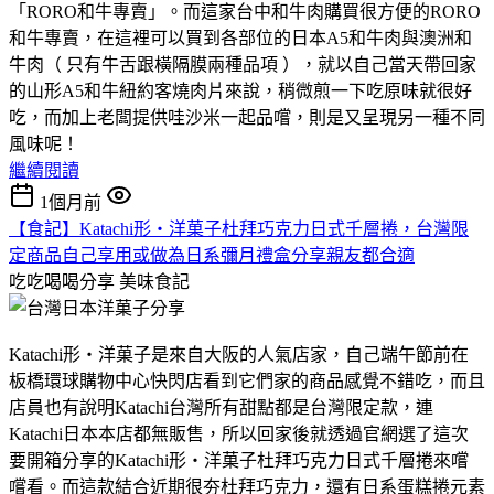
「RORO和牛專賣」。而這家台中和牛肉購買很方便的RORO
和牛專賣，在這裡可以買到各部位的日本A5和牛肉與澳洲和
牛肉（ 只有牛舌跟橫隔膜兩種品項 ），就以自己當天帶回家
的山形A5和牛紐約客燒肉片來說，稍微煎一下吃原味就很好
吃，而加上老闆提供哇沙米一起品嚐，則是又呈現另一種不同
風味呢！
繼續閱讀
1個月前
【食記】Katachi形‧洋菓子杜拜巧克力日式千層捲，台灣限
定商品自己享用或做為日系彌月禮盒分享親友都合適
吃吃喝喝分享
美味食記
Katachi形‧洋菓子是來自大阪的人氣店家，自己端午節前在
板橋環球購物中心快閃店看到它們家的商品感覺不錯吃，而且
店員也有說明Katachi台灣所有甜點都是台灣限定款，連
Katachi日本本店都無販售，所以回家後就透過官網選了這次
要開箱分享的Katachi形‧洋菓子杜拜巧克力日式千層捲來嚐
嚐看。而這款結合近期很夯杜拜巧克力，還有日系蛋糕捲元素