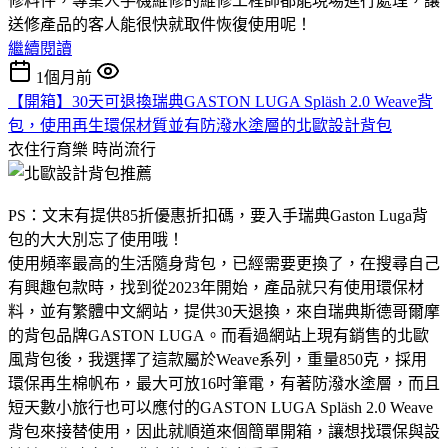
修料件，專業人手機維修的維修工程師都能現場進行處理，讓
送修產品的客人能很快就取件恢復使用呢！
繼續閱讀
1個月前
【開箱】30天可退換瑞典GASTON LUGA Spläsh 2.0 Weave背
包，使用再生環保材質並有防潑水塗層的北歐設計背包
衣住行育樂
時尚流行
PS：文末有提供85折優惠折扣碼，要入手瑞典Gaston Luga背
包的大大別忘了使用哦！
使用頻率最高的生活隨身背包，已經需要更換了，在搜尋自己
有興趣包款時，找到從2023年開始，產品就只有使用環保材
料，並有繁體中文網站，提供30天退換，來自瑞典斯德哥爾摩
的背包品牌GASTON LUGA。而看過網站上現有銷售的北歐
風背包後，我選擇了這款屬於Weave系列，重量850克，採用
環保再生棉帆布，最大可放16吋筆電，有著防潑水塗層，而且
短天數小旅行也可以應付的GASTON LUGA Spläsh 2.0 Weave
背包來接替使用，因此就順道來個簡單開箱，讓想找環保與設