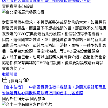
站，服務人員導覽專業加幫忙標記讓後續選購更方便
實用資訊
裝潢設計
對衛浴設備有需求，不管要新裝潢或是整修的大大，如果想看
衛浴品牌實品，而且當下不想被推銷的話，那麼我不久前陪朋
友去逛的OVO京典衛浴台北形象館，相信就值得參考看看。
因為，這個剛重新裝潢，並且離捷運徐匯中學站不遠的新北蘆
洲衛浴展示中心，單純展示浴缸、浴櫃、馬桶、一體型智能馬
桶、洗手台水龍頭、浴室淋浴組…等OVO衛浴設備推薦產
品，除了自己看，也可以由服務人員導覽介紹，然後他們也會
協助你標記有興趣的OVO衛浴設備，後續要討論或購買時就
會很方便了。
繼續閱讀
1個月前
【台中住宿】一中商圈實惠住宿丰森飯店，房間寬敞舒服而且
餐廳還有點心與飲料可隨時取用的台中北區旅館
國內外住宿分享
國內旅遊