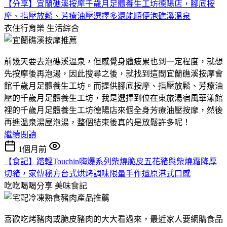
【分享】宜蘭礁溪按摩千歲月足體養生工坊德陽店，腳底按
摩、指壓放鬆、芳療油壓選擇多還能順便泡礁溪溫泉
衣住行育樂
生活綜合
前幾天要去泡礁溪溫泉，但感覺身體疲累也到一定程度，就想
先按摩後再泡湯，因此搜尋之後，就找到這間宜蘭礁溪按摩會
館千歲月足體養生工坊。而提供腳底按摩、指壓放鬆、芳療油
壓的千歲月足體養生工坊，我是選擇到位在東旅湯宿風華漾館
裡的千歲月足體養生工坊德陽店來個全身芳療油壓按摩，然後
再進溫泉湯屋泡湯，整個結束後真的是放鬆許多呢！
繼續閱讀
1個月前
【食記】踏輕Touchin嗨爆系列柴燒脆皮五花豬與柴燒霜降厚
切豬，家傳秘方台式烘烤調味限量手作還原港式口感
吃吃喝喝分享
美味食記
喜歡吃烤豬肉或脆皮豬肉的大大看過來，最近家人要網購食品