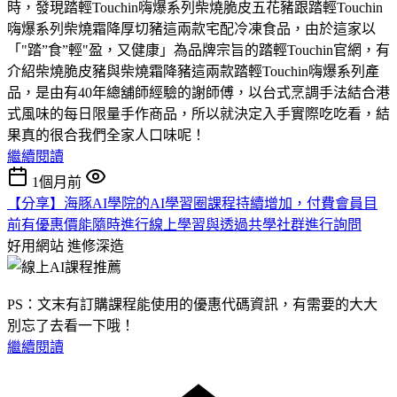
時，發現踏輕Touchin嗨爆系列柴燒脆皮五花豬跟踏輕Touchin
嗨爆系列柴燒霜降厚切豬這兩款宅配冷凍食品，由於這家以
「"踏”食”輕"盈，又健康」為品牌宗旨的踏輕Touchin官網，有
介紹柴燒脆皮豬與柴燒霜降豬這兩款踏輕Touchin嗨爆系列產
品，是由有40年總舖師經驗的謝師傅，以台式烹調手法結合港
式風味的每日限量手作商品，所以就決定入手實際吃吃看，結
果真的很合我們全家人口味呢！
繼續閱讀
1個月前
【分享】海豚AI學院的AI學習圈課程持續增加，付費會員目
前有優惠價能隨時進行線上學習與透過共學社群進行詢問
好用網站
進修深造
PS：文末有訂購課程能使用的優惠代碼資訊，有需要的大大
別忘了去看一下哦！
繼續閱讀