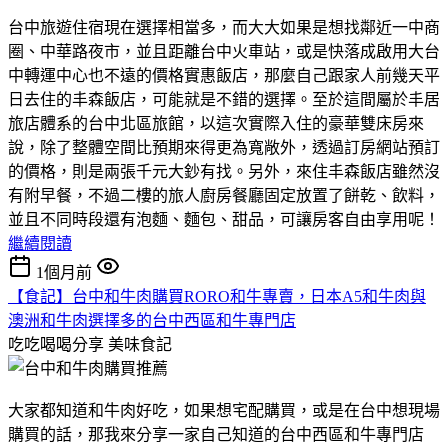
台中旅遊住宿現在選擇相當多，而大大如果是想找鄰近一中商
圈、中華路夜市，並且距離台中火車站，或是快落成啟用大台
中轉運中心也不遠的價格實惠飯店，那麼自己跟家人前幾天平
日去住的丰森飯店，可能就是不錯的選擇。至於這間屬於丰居
旅店體系的台中北區旅館，以這次實際入住的豪華雙床房來
說，除了整體空間比預期來得更為寬敞外，透過訂房網站預訂
的價格，則是兩張千元大鈔有找。另外，來住丰森飯店雖然沒
有附早餐，不過二樓的旅人廚房餐廳固定放置了餅乾、飲料，
並且不同時段還有泡麵、麵包、甜品，可讓房客自由享用呢！
繼續閱讀
1個月前
【食記】台中和牛肉購買RORO和牛專賣，日本A5和牛肉與
澳洲和牛肉選擇多的台中西區和牛專門店
吃吃喝喝分享
美味食記
大家都知道和牛肉好吃，如果想宅配購買，或是在台中想現場
購買的話，那我來分享一家自己知道的台中西區和牛專門店