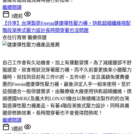
後維修或商城消費時進行折抵呢！
繼續閱讀
3週前
【分享】台灣製造Freesia健康彈性壓力襪，快乾超細纖維搭配
階段漸進式壓力設計長時間穿著也沒問題
衣住行育樂
醫療保健
自己工作會有久站機會，加上有運動習慣，為了減緩腿部不舒
服感受，就會視狀況穿著壓力襪，而不久前要更換束小腿壓力
襪時，就找到目前有三件95折、五件9折，並且滿額免運費優
惠的Freesia健康彈性壓力襪，最後決定入手一組來使用。至於
這個適合一般保健需求，由醫療級大廠使用快乾超細纖維，透
過德國MERZ及義大利LONATI機台以無縫織法製作的的台灣
製造彈性壓力襪產品，有著4階段漸進式壓力設計，同時具備
腿部修飾效果，長時間穿著也不會覺得悶熱呢！
繼續閱讀
3週前