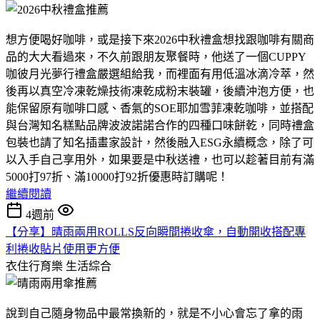
想方便喝好咖啡，或是接下來2026中秋禮盒想找跟咖啡有關商
品的大大看過來，不久前跟朋友聚餐時，他送了一個CUPPY
咖彼月光夢行禮盒嚴選組給我，而裡面有用低溫冰滴冷萃，然
後再以真空冷凍乾燥技術凍乾成粉末裝罐，後續沖泡方便，也
能保留原有咖啡口感、香氣的SOE耶加雪菲凍乾咖啡，並搭配
與台灣知名糕點品牌波波諾諾合作的四種口味餅乾，同時禮盒
包裝也請了知名插畫家設計，然後融入ESG永續概念，除了可
以入手自己享用外，如果要是中秋送禮，也可以趁著目前有滿
5000打97折、滿10000打92折優惠時訂購呢！
繼續閱讀
4週前
【分享】晴雨兩用ROLLS反向瞬間捲收傘，自動開收搭配專
利捲收貼片使用更方便
衣住行育樂
生活綜合
說到自己隨身物品中最常換新的，就是不小心會忘了拿的雨