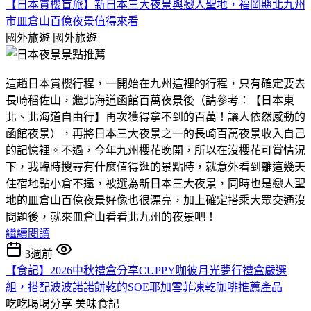
【日本賞櫻盲旅】新日本三大夜景與戀人聖地，福岡縣北九州
市皿倉山百億夜景值得來看
國外旅遊
國外旅遊
這趟日本賞櫻行程，一開始在九州這裡的行程，只有確定要去
長崎稻佐山，繼北海道函館百萬夜景後（請參考：【日本東
北、北海道自由行】再次獲得拿不到的百萬！讓人依然感動的
函館夜景），再將日本三大夜景之一的長崎百萬夜景收入自己
的記憶裡。不過，今年九州櫻花晚開，所以在沒櫻花可賞情況
下，我臨時搜尋有什麼值得逛的景點時，就意外看到離這幾天
住宿地點小倉不遠，被選為新日本三大夜景，同時也是戀人聖
地的皿倉山百億夜景好像也很漂亮，加上確定搭乘大眾交通沒
問題後，就來皿倉山看看北九州的夜景吧！
繼續閱讀
3週前
【食記】2026中秋禮盒分享CUPPY咖彼月光夢行禮盒嚴選
組，搭配波波諾諾餅乾的SOE耶加雪菲凍乾咖啡推薦產品
吃吃喝喝分享
美味食記