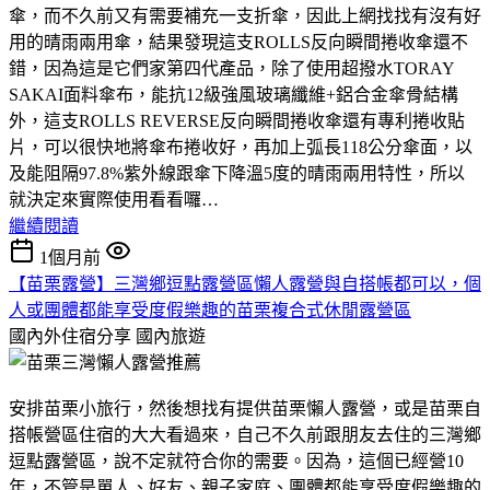
傘，而不久前又有需要補充一支折傘，因此上網找找有沒有好
用的晴雨兩用傘，結果發現這支ROLLS反向瞬間捲收傘還不
錯，因為這是它們家第四代產品，除了使用超撥水TORAY
SAKAI面料傘布，能抗12級強風玻璃纖維+鋁合金傘骨結構
外，這支ROLLS REVERSE反向瞬間捲收傘還有專利捲收貼
片，可以很快地將傘布捲收好，再加上弧長118公分傘面，以
及能阻隔97.8%紫外線跟傘下降溫5度的晴雨兩用特性，所以
就決定來實際使用看看囉…
繼續閱讀
1個月前
【苗栗露營】三灣鄉逗點露營區懶人露營與自搭帳都可以，個
人或團體都能享受度假樂趣的苗栗複合式休閒露營區
國內外住宿分享
國內旅遊
安排苗栗小旅行，然後想找有提供苗栗懶人露營，或是苗栗自
搭帳營區住宿的大大看過來，自己不久前跟朋友去住的三灣鄉
逗點露營區，說不定就符合你的需要。因為，這個已經營10
年，不管是單人、好友、親子家庭、團體都能享受度假樂趣的