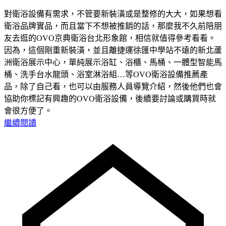
對衛浴設備有需求，不管要新裝潢或是整修的大大，如果想看
衛浴品牌實品，而且當下不想被推銷的話，那麼我不久前陪朋
友去逛的OVO京典衛浴台北形象館，相信就值得參考看看。
因為，這個剛重新裝潢，並且離捷運徐匯中學站不遠的新北蘆
洲衛浴展示中心，單純展示浴缸、浴櫃、馬桶、一體型智能馬
桶、洗手台水龍頭、浴室淋浴組…等OVO衛浴設備推薦產
品，除了自己看，也可以由服務人員導覽介紹，然後他們也會
協助你標記有興趣的OVO衛浴設備，後續要討論或購買時就
會很方便了。
繼續閱讀