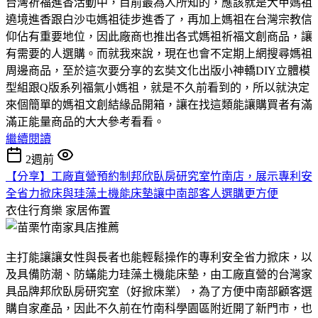
台灣祈福進香活動中，目前最為人所知的，應該就是大甲媽祖
遶境進香跟白沙屯媽祖徒步進香了，再加上媽祖在台灣宗教信
仰佔有重要地位，因此廠商也推出各式媽祖祈福文創商品，讓
有需要的人選購。而就我來說，現在也會不定期上網搜尋媽祖
周邊商品，至於這次要分享的玄奘文化出版小神轎DIY立體模
型組跟Q版系列福氣小媽祖，就是不久前看到的，所以就決定
來個簡單的媽祖文創結緣品開箱，讓在找這類能讓購買者有滿
滿正能量商品的大大參考看看。
繼續閱讀
2週前
【分享】工廠直營預約制邦欣臥房研究室竹南店，展示專利安
全省力掀床與珪藻土機能床墊讓中南部客人選購更方便
衣住行育樂
家居佈置
主打能讓讓女性與長者也能輕鬆操作的專利安全省力掀床，以
及具備防潮、防蟎能力珪藻土機能床墊，由工廠直營的台灣家
具品牌邦欣臥房研究室（好掀床業），為了方便中南部顧客選
購自家產品，因此不久前在竹南科學園區附近開了新門市，也