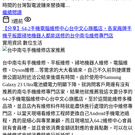
時間的台灣製電波鐘來替換囉…
繼續閱讀
3週前
【分享】64-2手機電腦維修中心台中文心旗艦店，各家廠牌手
機平板跟掃地機器人都能送修的台中南屯維修專門店
實用資訊
數位生活
台中南屯有手機維修、平板維修、掃地機器人維修、電腦維
修、Dyson維修…等需求的大大看過來，自己不久前到捷運豐
樂公園站附近洽公結束後還有時間，由於使用中Samsung
Galaxy 23 Ultra電池續電力明顯下降，就詢問客戶周邊有沒有
推薦的南屯手機維修專門店家，結果他就推薦我這次要分享的
64-2手機電腦維修中心台中文心旗艦店。至於這間能維修多種
品項，並且店內有維修料件時就能盡快進行處理的台中維修專
門店，以當天現場看維修工程師更換自己Android手機電池過
程，真的是細心與專業兼顧，而且現場加入64-2維修中心會員
就有會員禮，並且會依消費金額送對應的會員點數，可以在以