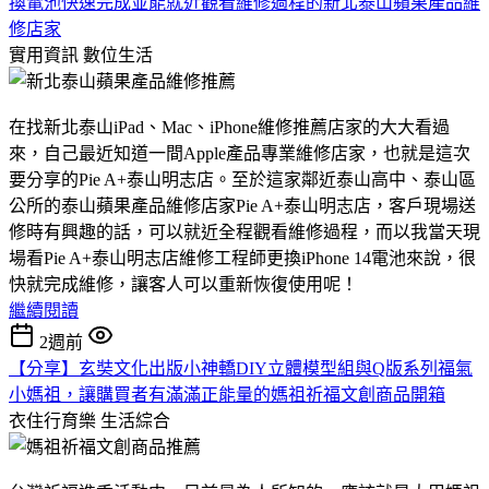
換電池快速完成並能就近觀看維修過程的新北泰山蘋果產品維
修店家
實用資訊
數位生活
在找新北泰山iPad、Mac、iPhone維修推薦店家的大大看過
來，自己最近知道一間Apple產品專業維修店家，也就是這次
要分享的Pie A+泰山明志店。至於這家鄰近泰山高中、泰山區
公所的泰山蘋果產品維修店家Pie A+泰山明志店，客戶現場送
修時有興趣的話，可以就近全程觀看維修過程，而以我當天現
場看Pie A+泰山明志店維修工程師更換iPhone 14電池來說，很
快就完成維修，讓客人可以重新恢復使用呢！
繼續閱讀
2週前
【分享】玄奘文化出版小神轎DIY立體模型組與Q版系列福氣
小媽祖，讓購買者有滿滿正能量的媽祖祈福文創商品開箱
衣住行育樂
生活綜合