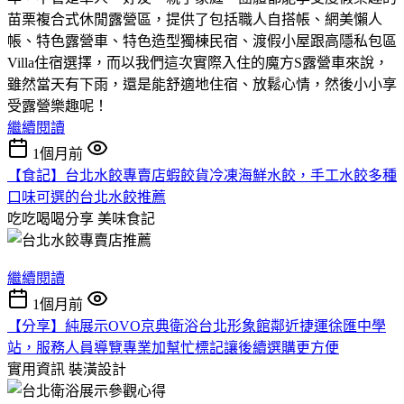
苗栗複合式休閒露營區，提供了包括職人自搭帳、網美懶人
帳、特色露營車、特色造型獨棟民宿、渡假小屋跟高隱私包區
Villa住宿選擇，而以我們這次實際入住的魔方S露營車來說，
雖然當天有下雨，還是能舒適地住宿、放鬆心情，然後小小享
受露營樂趣呢！
繼續閱讀
1個月前
【食記】台北水餃專賣店蝦餃貨冷凍海鮮水餃，手工水餃多種
口味可選的台北水餃推薦
吃吃喝喝分享
美味食記
繼續閱讀
1個月前
【分享】純展示OVO京典衛浴台北形象館鄰近捷運徐匯中學
站，服務人員導覽專業加幫忙標記讓後續選購更方便
實用資訊
裝潢設計