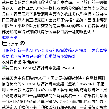
就是這次我要分享的邦欣臥房研究室竹南店。至於目前一週營
業兩天，跟林口展示中心一樣採取預約參觀的苗栗竹南臥房家
具店，裡面展示了最受消費者喜歡的掀床與床墊產品，並由林
口工廠團隊人員直接支援，因此除了價格、品質、售後服務都
相同外，來邦欣臥房研究室竹南展示中心的客人，在客製規劃
部分也能獲得跟邦欣臥房研究室林口店一樣的服務呢！
繼續閱讀
2週前
【開箱】新一代ALFASO法詩計時電波鐘AW-702C，更容易接
收信號同時保固更長的全自動對時電波時計
衣住行育樂
生活綜合
前幾天家中客廳時鐘GG了，因此要換新時鐘時，直覺就想到
掛在房間的ALFASO法詩計時電波鐘（型號：AW-702）不錯
用，因此就上這家創立於2007年，製作自動對時電波時計，是
台灣電波時鐘第一品牌的法詩計時官網看一下，結果看到有新
一代ALFASO法詩計時電波鐘AW-702C，而功能也有再加強，
就決定入手這個不必手動調整就有精確時間，一定看得到標準