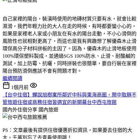
自己家裡的陽台，裝潢時使用的地磚材質只要有水，就會比較
濕滑，我們年輕力壯的大人在走的時候，有時都要蠻小心的，
如果是家裡老人家或小朋友在有水的陽台走動，不小心滑倒的
風險性也就相對更高了，而這也是我有興趣想了解優森木止滑
環保高分子材料拼板的主因了。因為，優森木的止滑地板使用
100%環保塑料製成，並通過SGS 100%防水、止滑、耐酸鹹的
測試，加上防霉、抗曬，同時拼裝也很簡單，要自行裝在家裡
陽台預防滑倒應該不會有問題才對。
繼續閱讀
1個月前
【台中住宿】蟬說旭樹寓所鄰近中科與東海商圈，鬧中取靜不
管旅遊住宿或商務住宿皆適宜的新開幕台中西屯旅館
國內外住宿分享
國內旅遊
PS：文章最後有提供住宿優惠折扣資訊，如果要去住宿的大
大，千萬別忘了去查看使用哦！