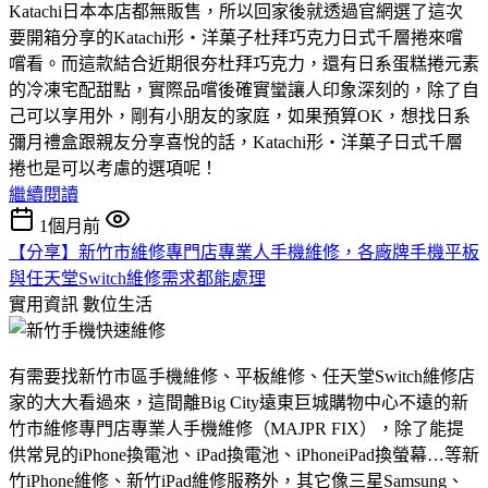
Katachi日本本店都無販售，所以回家後就透過官網選了這次
要開箱分享的Katachi形‧洋菓子杜拜巧克力日式千層捲來嚐
嚐看。而這款結合近期很夯杜拜巧克力，還有日系蛋糕捲元素
的冷凍宅配甜點，實際品嚐後確實蠻讓人印象深刻的，除了自
己可以享用外，剛有小朋友的家庭，如果預算OK，想找日系
彌月禮盒跟親友分享喜悅的話，Katachi形‧洋菓子日式千層
捲也是可以考慮的選項呢！
繼續閱讀
1個月前
【分享】新竹市維修專門店專業人手機維修，各廠牌手機平板
與任天堂Switch維修需求都能處理
實用資訊
數位生活
有需要找新竹市區手機維修、平板維修、任天堂Switch維修店
家的大大看過來，這間離Big City遠東巨城購物中心不遠的新
竹市維修專門店專業人手機維修（MAJPR FIX），除了能提
供常見的iPhone換電池、iPad換電池、iPhoneiPad換螢幕…等新
竹iPhone維修、新竹iPad維修服務外，其它像三星Samsung、