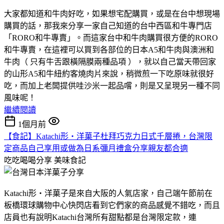
大家都知道和牛肉好吃，如果想宅配購買，或是在台中想現場
購買的話，那我來分享一家自己知道的台中西區和牛專門店
「RORO和牛專賣」。而這家台中和牛肉購買很方便的RORO
和牛專賣，在這裡可以買到各部位的日本A5和牛肉與澳洲和
牛肉（ 只有牛舌跟橫隔膜兩種品項 ），就以自己當天帶回家
的山形A5和牛紐約客燒肉片來說，稍微煎一下吃原味就很好
吃，而加上老闆提供哇沙米一起品嚐，則是又呈現另一種不同
風味呢！
繼續閱讀
1個月前
【食記】Katachi形‧洋菓子杜拜巧克力日式千層捲，台灣限
定商品自己享用或做為日系彌月禮盒分享親友都合適
吃吃喝喝分享
美味食記
Katachi形‧洋菓子是來自大阪的人氣店家，自己端午節前在
板橋環球購物中心快閃店看到它們家的商品感覺不錯吃，而且
店員也有說明Katachi台灣所有甜點都是台灣限定款，連