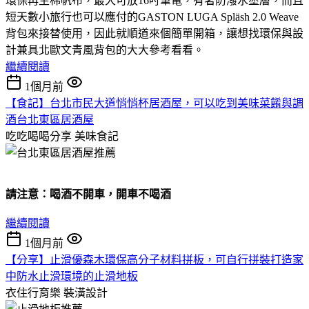
環保再生棉帆布，最大可放16吋筆電，有著防潑水塗層，而且
短天數小旅行也可以應付的GASTON LUGA Spläsh 2.0 Weave
背包來接替使用，因此就順道來個簡單開箱，讓想找環保與設
計兼具北歐文青風背包的大大參考看看。
繼續閱讀
1個月前
【食記】台北市民大道悄悄杯居酒屋，可以吃到美味菜餚與調
酒台北東區居酒屋
吃吃喝喝分享
美味食記
請注意：喝酒不開車，開車不喝酒
繼續閱讀
1個月前
【分享】止滑優森木環保高分子材料拼板，可自行拼裝打造家
中防水止滑環境的止滑地板
衣住行育樂
裝潢設計