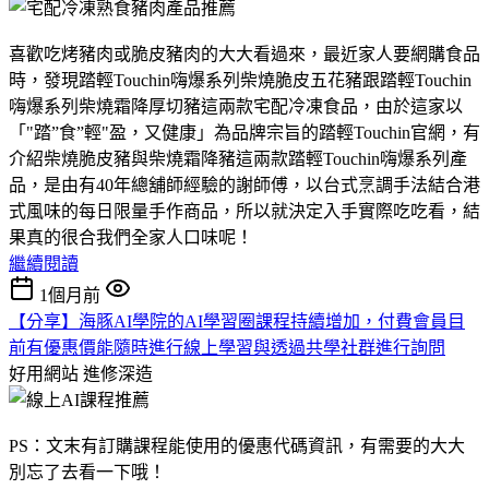
喜歡吃烤豬肉或脆皮豬肉的大大看過來，最近家人要網購食品
時，發現踏輕Touchin嗨爆系列柴燒脆皮五花豬跟踏輕Touchin
嗨爆系列柴燒霜降厚切豬這兩款宅配冷凍食品，由於這家以
「"踏”食”輕"盈，又健康」為品牌宗旨的踏輕Touchin官網，有
介紹柴燒脆皮豬與柴燒霜降豬這兩款踏輕Touchin嗨爆系列產
品，是由有40年總舖師經驗的謝師傅，以台式烹調手法結合港
式風味的每日限量手作商品，所以就決定入手實際吃吃看，結
果真的很合我們全家人口味呢！
繼續閱讀
1個月前
【分享】海豚AI學院的AI學習圈課程持續增加，付費會員目
前有優惠價能隨時進行線上學習與透過共學社群進行詢問
好用網站
進修深造
PS：文末有訂購課程能使用的優惠代碼資訊，有需要的大大
別忘了去看一下哦！