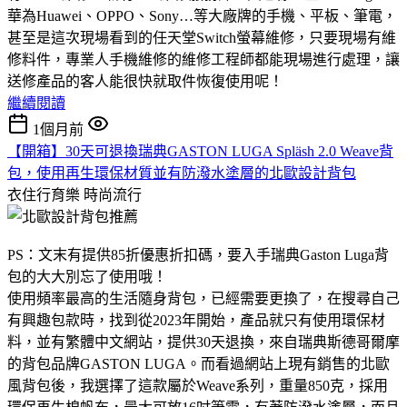
華為Huawei、OPPO、Sony…等大廠牌的手機、平板、筆電，
甚至是這次現場看到的任天堂Switch螢幕維修，只要現場有維
修料件，專業人手機維修的維修工程師都能現場進行處理，讓
送修產品的客人能很快就取件恢復使用呢！
繼續閱讀
1個月前
【開箱】30天可退換瑞典GASTON LUGA Spläsh 2.0 Weave背
包，使用再生環保材質並有防潑水塗層的北歐設計背包
衣住行育樂
時尚流行
PS：文末有提供85折優惠折扣碼，要入手瑞典Gaston Luga背
包的大大別忘了使用哦！
使用頻率最高的生活隨身背包，已經需要更換了，在搜尋自己
有興趣包款時，找到從2023年開始，產品就只有使用環保材
料，並有繁體中文網站，提供30天退換，來自瑞典斯德哥爾摩
的背包品牌GASTON LUGA。而看過網站上現有銷售的北歐
風背包後，我選擇了這款屬於Weave系列，重量850克，採用