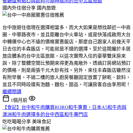
餐廳還有點心與飲料可隨時取用的台中北區旅館
國內外住宿分享
國內旅遊
台中旅遊住宿現在選擇相當多，而大大如果是想找鄰近一中商
圈、中華路夜市，並且距離台中火車站，或是快落成啟用大台
中轉運中心也不遠的價格實惠飯店，那麼自己跟家人前幾天平
日去住的丰森飯店，可能就是不錯的選擇。至於這間屬於丰居
旅店體系的台中北區旅館，以這次實際入住的豪華雙床房來
說，除了整體空間比預期來得更為寬敞外，透過訂房網站預訂
的價格，則是兩張千元大鈔有找。另外，來住丰森飯店雖然沒
有附早餐，不過二樓的旅人廚房餐廳固定放置了餅乾、飲料，
並且不同時段還有泡麵、麵包、甜品，可讓房客自由享用呢！
繼續閱讀
1個月前
【食記】台中和牛肉購買RORO和牛專賣，日本A5和牛肉與
澳洲和牛肉選擇多的台中西區和牛專門店
吃吃喝喝分享
美味食記