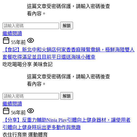
這篇文章受密碼保護，請輸入密碼後查
看內容。
解鎖
繼續閱讀
55年前
【食記】新北中和火鍋店何家香香麻辣鴛鴦鍋，極鮮海陸雙人
套餐吃得滿足並且目前平日還送海味小確幸
吃吃喝喝分享
美味食記
這篇文章受密碼保護，請輸入密碼後查
看內容。
解鎖
繼續閱讀
56年前
【分享】反重力輔助Ninja Play引體向上健身器材，讓使用者
引體向上健身時玩出更多動作與樂趣
衣住行育樂
運動體育