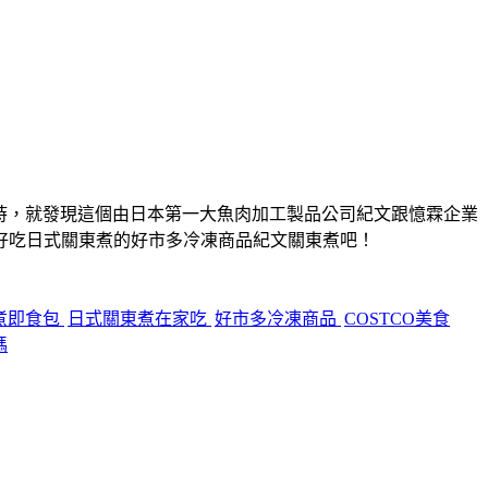
貨時，就發現這個由日本第一大魚肉加工製品公司紀文跟憶霖企業
好吃日式關東煮的好市多冷凍商品紀文關東煮吧！
煮即食包
日式關東煮在家吃
好市多冷凍商品
COSTCO美食
嗎