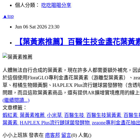
個人分類：
吃吃喝喝分享
▲top
Jun
06
Sat
2026
23:30
【葉黃素推薦】百醫生技金盞花葉黃
人體無法自行合成的葉黃素，現在許多人都需要額外補充，因
於這個使用FloraGLO專利金盞花葉黃素（游離型葉黃素）、z
草、柑橘生物類黃酮、HAPLEX Plus流行鏈球菌發酵物（
問題，而且這款葉黃素商品，還有提供AR擴增實境應用的線
(繼續閱讀...)
文章標籤：
蝦紅素
葉黃素推薦
小米草
百醫生技
百醫生技葉黃素
百醫生
葉黃素
HAPLEX Plus流行鏈球菌發酵物
zeaone專利金盞花抽
小小上班族 發表在
痞客邦
留言
(0)
人氣(
)