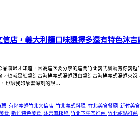
文信店，義大利麵口味選擇多還有特色沐吉
際品嚐過才知道，因為這次要分享的這間竹北義式餐廳有籽義麵
食，也就是紅醬綜合海鮮義式湯麵跟白醬綜合海鮮義式湯麵來說
合，也讓我印象蠻深刻的說…
推薦
有籽義麵竹北文信店
竹北義式料理
竹北美食餐廳
新竹美
美食
新竹特色美食
沐吉麻糬燒
竹北下午茶推薦
竹北甜點推薦