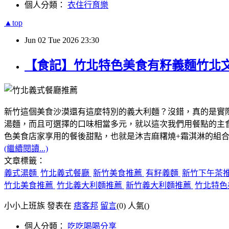
個人分類：
衣住行育樂
▲top
Jun
02
Tue
2026
23:30
【食記】竹北特色美食有籽義麵竹北
新竹這個美食沙漠還有這麼特別的義大利麵？沒錯，真的是實
湯麵，而且可選擇的口味相當多元，就以這次我們用餐點的主
色美食店家享用的餐後甜點，也就是沐吉麻糬燒+霜淇淋的組
(繼續閱讀...)
文章標籤：
義式湯麵
竹北義式餐廳
新竹美食推薦
有籽義麵
新竹下午茶
竹北美食推薦
竹北義大利麵推薦
新竹義大利麵推薦
竹北特色
小小上班族 發表在
痞客邦
留言
(0)
人氣(
)
個人分類：
吃吃喝喝分享