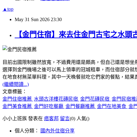
▲top
May
31
Sun
2026
23:30
【金門住宿】來去住金門古宅之水頭
目前出國限制雖然放寬，不過費用還是頗高，但自己還是想坐
選擇到金門機場之後可以馬上領車的冠城租車，而住宿部分就
在地食材無菜單料理，其中一天晚餐就吃它們家的餐點，結果
(繼續閱讀...)
文章標籤：
金門住宿推薦
水頭古洋樓花磚民宿
金門花磚民宿
金門民宿
金門美食推薦
金門好吃餐廳
金門餐廳推薦
金門在地美食
金
小小上班族 發表在
痞客邦
留言
(0)
人氣(
)
個人分類：
國內外住宿分享