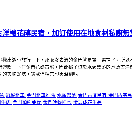
古洋樓花磚民宿，加訂使用在地食材私廚無
飛機出遊小旅行一下，那麼沒去過的金門就是第一選擇了，所以
想體驗一下住金門花磚古宅，因此挑了位於水頭聚落的水頭古洋
真的美味好吃，讓我們相當印象深刻呢！
推薦
冠城租車
金門租車推薦
水頭聚落
金門古厝民宿
金門古宅
門牛肉
金門預約美食
金門晚餐推薦
金瑞成花生荖