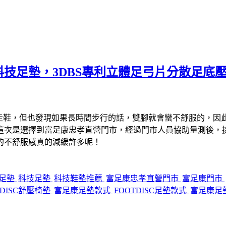
技足墊，3DBS專利立體足弓片分散足底
防水健走鞋，但也發現如果長時間步行的話，雙腳就會蠻不舒服的，
這次是選擇到富足康忠孝直營門市，經過門市人員協助量測後，挑選
的不舒服感真的減緩許多呢！
C足墊
科技足墊
科技鞋墊推薦
富足康忠孝直營門市
富足康門市
TDISC舒壓椅墊
富足康足墊款式
FOOTDISC足墊款式
富足康足