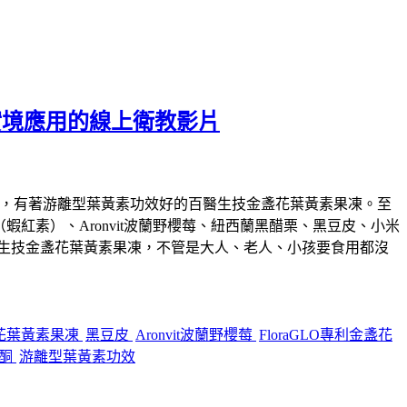
實境應用的線上衛教影片
用，有著游離型葉黃素功效好的百醫生技金盞花葉黃素果凍。至
（蝦紅素）、Aronvit波蘭野櫻莓、紐西蘭黑醋栗、黑豆皮、小米
的百醫生技金盞花葉黃素果凍，不管是大人、老人、小孩要食用都沒
花葉黃素果凍
黑豆皮
Aronvit波蘭野櫻莓
FloraGLO專利金盞花
黃酮
游離型葉黃素功效