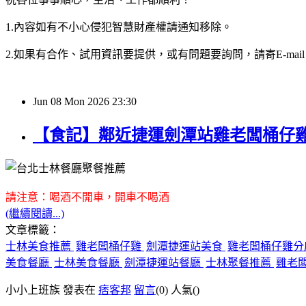
1.內容如有不小心侵犯智慧財產權請通知移除。
2.如果有合作、試用資訊要提供，或有問題要詢問，請寄E-mail：hy32
Jun
08
Mon
2026
23:30
【食記】鄰近捷運劍潭站雞老闆桶仔
請注意：喝酒不開車，開車不喝酒
(繼續閱讀...)
文章標籤：
士林美食推薦
雞老闆桶仔雞
劍潭捷運站美食
雞老闆桶仔雞
美食餐廳
士林美食餐廳
劍潭捷運站餐廳
士林聚餐推薦
雞老
小小上班族 發表在
痞客邦
留言
(0)
人氣(
)