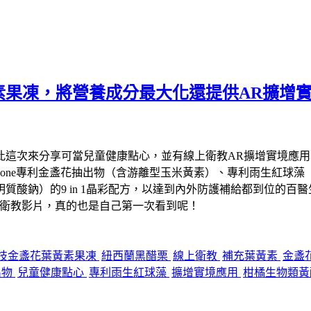
素果凍，將營養成分最大化還提供AR擴增
此這次來分享可當兒童健康點心，並有線上衛教AR擴增實境應
eaone專利金盞花抽出物（含游離型玉米黃素）、專利雨生紅球藻
含透明質酸鈉）的9 in 1晶彩配方，以達到內外防護補給都到位
上衛教影片，真的也是自己第一次看到呢！
技金盞花葉黃素果凍
紐西蘭黑醋栗
線上衛教
補充葉黃素
金盞
出物
兒童健康點心
專利雨生紅球藻
擴增實境應用
柑橘生物類