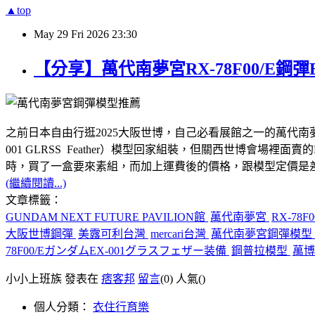
▲top
May
29
Fri
2026
23:30
【分享】萬代南夢宮RX-78F00/E鋼
之前日本自由行逛2025大阪世博，自己必看展館之一的萬代南夢宮GUNDA
001 GLRSS Feather）模型回家組裝，但關西世博會
時，買了一盒要來素組，而加上運費後的價格，跟模型定價是
(繼續閱讀...)
文章標籤：
GUNDAM NEXT FUTURE PAVILION館
萬代南夢宮
RX-78
大阪世博鋼彈
美露可利台灣
mercari台灣
萬代南夢宮鋼彈模型
78F00/EガンダムEX-001グラスフェザー装備
鋼普拉模型
萬博
小小上班族 發表在
痞客邦
留言
(0)
人氣(
)
個人分類：
衣住行育樂