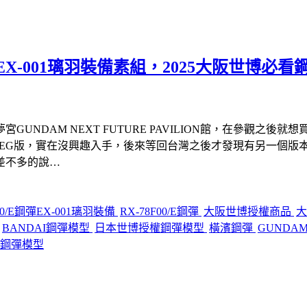
彈EX-001璃羽裝備素組，2025大阪世博
M NEXT FUTURE PAVILION館，在參觀之後就想買RX-78F
場裡面賣的EG版，實在沒興趣入手，後來等回台灣之後才發現有另一個版
差不多的說…
F00/E鋼彈EX-001璃羽裝備
RX-78F00/E鋼彈
大阪世博授權商品
BANDAI鋼彈模型
日本世博授權鋼彈模型
橫濱鋼彈
GUNDAM
鋼彈模型