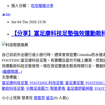
個人分類：
吃吃喝喝分享
▲top
Jun
04
Thu
2026
23:30
【分享】富足康科技足墊強效運動款科
自己目前外出健行或小旅行時，通常會穿這雙Columbia
FOOTDISC富足康科技足墊，有實體店面也可線上購買，而我
效運動款科技足墊使用，現在穿這雙健走鞋長時間行走，雙腳
(繼續閱讀...)
文章標籤：
富足康科技足墊
FOOTDISC科技足墊
富足康足墊
FOOTDIS
動款科技足墊
分散足底壓力
鞋墊更換
富足康舒壓椅墊
FOO
小小上班族 發表在
痞客邦
留言
(0)
人氣(
)