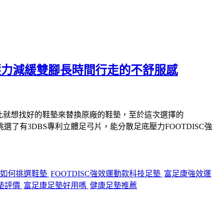
壓力減緩雙腳長時間行走的不舒服感
因此就想找好的鞋墊來替換原廠的鞋墊，至於這次選擇的
了有3DBS專利立體足弓片，能分散足底壓力FOOTDISC強
如何挑選鞋墊
FOOTDISC強效運動款科技足墊
富足康強效運
墊評價
富足康足墊好用嗎
健康足墊推薦