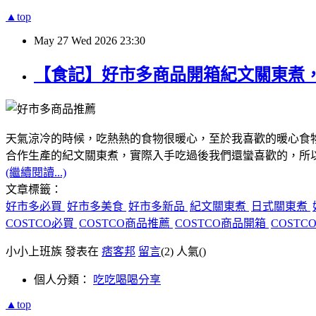
▲top
May
27
Wed
2026
23:30
【食記】好市多商品開箱紀文關東煮
天氣涼冷的時候，吃熱熱的食物很暖心，至於我喜歡的暖心食物
合作生產的紀文關東煮，實際入手吃過後我們還蠻喜歡的，所
(繼續閱讀...)
文章標籤：
好市多必買
好市多美食
好市多新品
紀文關東煮
日式關東煮
COSTCO必買
COSTCO商品推薦
COSTCO商品開箱
COSTC
小小上班族 發表在
痞客邦
留言
(2)
人氣(
)
個人分類：
吃吃喝喝分享
▲top