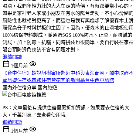
濕滑，我們年輕力壯的大人在走的時候，有時都要蠻小心的，
如果是家裡老人家或小朋友在有水的陽台走動，不小心滑倒的
風險性也就相對更高了，而這也是我有興趣想了解優森木止滑
環保高分子材料拼板的主因了。因為，優森木的止滑地板使用
100%環保塑料製成，並通過SGS 100%防水、止滑、耐酸鹹的
測試，加上防霉、抗曬，同時拼裝也很簡單，要自行裝在家裡
陽台預防滑倒應該不會有問題才對。
繼續閱讀
1個月前
【台中住宿】蟬說旭樹寓所鄰近中科與東海商圈，鬧中取靜不
管旅遊住宿或商務住宿皆適宜的新開幕台中西屯旅館
國內外住宿分享
國內旅遊
PS：文章最後有提供住宿優惠折扣資訊，如果要去住宿的大
大，千萬別忘了去查看使用哦！
繼續閱讀
1個月前