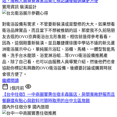
站，服務人員導覽專業加幫忙標記讓後續選購更方便
實用資訊
裝潢設計
對衛浴設備有需求，不管要新裝潢或是整修的大大，如果想看
衛浴品牌實品，而且當下不想被推銷的話，那麼我不久前陪朋
友去逛的OVO京典衛浴台北形象館，相信就值得參考看看。
因為，這個剛重新裝潢，並且離捷運徐匯中學站不遠的新北蘆
洲衛浴展示中心，單純展示浴缸、浴櫃、馬桶、一體型智能馬
桶、洗手台水龍頭、浴室淋浴組…等OVO衛浴設備推薦產
品，除了自己看，也可以由服務人員導覽介紹，然後他們也會
協助你標記有興趣的OVO衛浴設備，後續要討論或購買時就
會很方便了。
繼續閱讀
1個月前
【台中住宿】一中商圈實惠住宿丰森飯店，房間寬敞舒服而且
餐廳還有點心與飲料可隨時取用的台中北區旅館
國內外住宿分享
國內旅遊