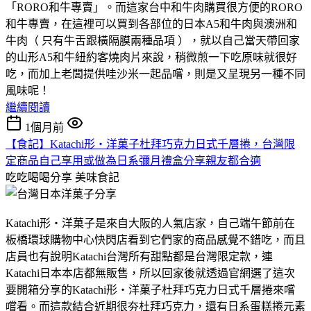
「RORO和牛專賣」。而這家台中和牛肉購買很方便的RORO
和牛專賣，在這裡可以買到各部位的日本A5和牛肉與澳洲和
牛肉（ 只有牛舌跟橫隔膜兩種品項 ），就以自己當天帶回家
的山形A5和牛紐約客燒肉片來說，稍微煎一下吃原味就很好
吃，而加上老闆提供哇沙米一起品嚐，則是又呈現另一種不同
風味呢！
繼續閱讀
1個月前
【食記】Katachi形‧洋菓子杜拜巧克力日式千層捲，台灣限
定商品自己享用或做為日系彌月禮盒分享親友都合適
吃吃喝喝分享
美味食記
Katachi形‧洋菓子是來自大阪的人氣店家，自己端午節前在
板橋環球購物中心快閃店看到它們家的商品感覺不錯吃，而且
店員也有說明Katachi台灣所有甜點都是台灣限定款，連
Katachi日本本店都無販售，所以回家後就透過官網選了這次
要開箱分享的Katachi形‧洋菓子杜拜巧克力日式千層捲來嚐
嚐看。而這款結合近期很夯杜拜巧克力，還有日系蛋糕捲元素