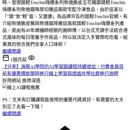
時，發現踏輕Touchin嗨爆系列柴燒脆皮五花豬跟踏輕Touchin
嗨爆系列柴燒霜降厚切豬這兩款宅配冷凍食品，由於這家以
「"踏”食”輕"盈，又健康」為品牌宗旨的踏輕Touchin官網，有
介紹柴燒脆皮豬與柴燒霜降豬這兩款踏輕Touchin嗨爆系列產
品，是由有40年總舖師經驗的謝師傅，以台式烹調手法結合港
式風味的每日限量手作商品，所以就決定入手實際吃吃看，結
果真的很合我們全家人口味呢！
繼續閱讀
1個月前
【分享】海豚AI學院的AI學習圈課程持續增加，付費會員目
前有優惠價能隨時進行線上學習與透過共學社群進行詢問
好用網站
進修深造
PS：文末有訂購課程能使用的優惠代碼資訊，有需要的大大
別忘了去看一下哦！
繼續閱讀