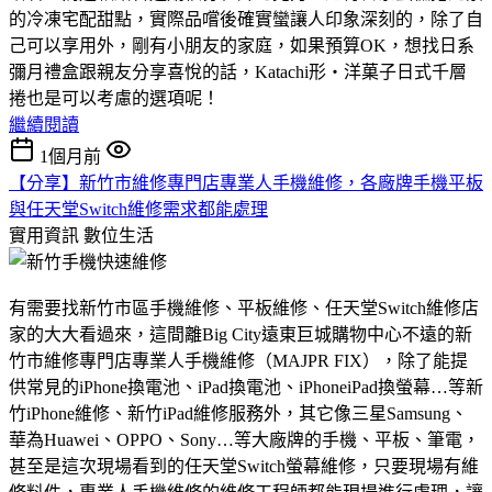
的冷凍宅配甜點，實際品嚐後確實蠻讓人印象深刻的，除了自
己可以享用外，剛有小朋友的家庭，如果預算OK，想找日系
彌月禮盒跟親友分享喜悅的話，Katachi形‧洋菓子日式千層
捲也是可以考慮的選項呢！
繼續閱讀
1個月前
【分享】新竹市維修專門店專業人手機維修，各廠牌手機平板
與任天堂Switch維修需求都能處理
實用資訊
數位生活
有需要找新竹市區手機維修、平板維修、任天堂Switch維修店
家的大大看過來，這間離Big City遠東巨城購物中心不遠的新
竹市維修專門店專業人手機維修（MAJPR FIX），除了能提
供常見的iPhone換電池、iPad換電池、iPhoneiPad換螢幕…等新
竹iPhone維修、新竹iPad維修服務外，其它像三星Samsung、
華為Huawei、OPPO、Sony…等大廠牌的手機、平板、筆電，
甚至是這次現場看到的任天堂Switch螢幕維修，只要現場有維