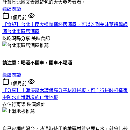
計兼具北歐文青風背包的大大參考看看。
繼續閱讀
1個月前
【食記】台北市民大道悄悄杯居酒屋，可以吃到美味菜餚與調
酒台北東區居酒屋
吃吃喝喝分享
美味食記
請注意：喝酒不開車，開車不喝酒
繼續閱讀
1個月前
【分享】止滑優森木環保高分子材料拼板，可自行拼裝打造家
中防水止滑環境的止滑地板
衣住行育樂
裝潢設計
自己家裡的陽台，裝潢時使用的地磚材質只要有水，就會比較