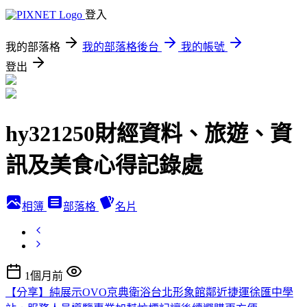
登入
我的部落格
我的部落格後台
我的帳號
登出
hy321250財經資料、旅遊、資
訊及美食心得記錄處
相簿
部落格
名片
1個月前
【分享】純展示OVO京典衛浴台北形象館鄰近捷運徐匯中學