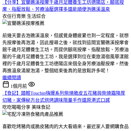
【分享】宜蘭礁溪按摩千歲月足體養生工坊德陽店，腳底按
摩、指壓放鬆、芳療油壓選擇多還能順便泡礁溪溫泉
衣住行育樂
生活綜合
前幾天要去泡礁溪溫泉，但感覺身體疲累也到一定程度，就想
先按摩後再泡湯，因此搜尋之後，就找到這間宜蘭礁溪按摩會
館千歲月足體養生工坊。而提供腳底按摩、指壓放鬆、芳療油
壓的千歲月足體養生工坊，我是選擇到位在東旅湯宿風華漾館
裡的千歲月足體養生工坊德陽店來個全身芳療油壓按摩，然後
再進溫泉湯屋泡湯，整個結束後真的是放鬆許多呢！
繼續閱讀
1個月前
【食記】踏輕Touchin嗨爆系列柴燒脆皮五花豬與柴燒霜降厚
切豬，家傳秘方台式烘烤調味限量手作還原港式口感
吃吃喝喝分享
美味食記
喜歡吃烤豬肉或脆皮豬肉的大大看過來，最近家人要網購食品