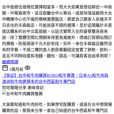
台中旅遊住宿現在選擇相當多，而大大如果是想找鄰近一中商
圈、中華路夜市，並且距離台中火車站，或是快落成啟用大台
中轉運中心也不遠的價格實惠飯店，那麼自己跟家人前幾天平
日去住的丰森飯店，可能就是不錯的選擇。至於這間屬於丰居
旅店體系的台中北區旅館，以這次實際入住的豪華雙床房來
說，除了整體空間比預期來得更為寬敞外，透過訂房網站預訂
的價格，則是兩張千元大鈔有找。另外，來住丰森飯店雖然沒
有附早餐，不過二樓的旅人廚房餐廳固定放置了餅乾、飲料，
並且不同時段還有泡麵、麵包、甜品，可讓房客自由享用呢！
繼續閱讀
1個月前
【食記】台中和牛肉購買RORO和牛專賣，日本A5和牛肉與
澳洲和牛肉選擇多的台中西區和牛專門店
吃吃喝喝分享
美味食記
大家都知道和牛肉好吃，如果想宅配購買，或是在台中想現場
購買的話，那我來分享一家自己知道的台中西區和牛專門店