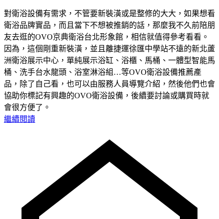
對衛浴設備有需求，不管要新裝潢或是整修的大大，如果想看
衛浴品牌實品，而且當下不想被推銷的話，那麼我不久前陪朋
友去逛的OVO京典衛浴台北形象館，相信就值得參考看看。
因為，這個剛重新裝潢，並且離捷運徐匯中學站不遠的新北蘆
洲衛浴展示中心，單純展示浴缸、浴櫃、馬桶、一體型智能馬
桶、洗手台水龍頭、浴室淋浴組…等OVO衛浴設備推薦產
品，除了自己看，也可以由服務人員導覽介紹，然後他們也會
協助你標記有興趣的OVO衛浴設備，後續要討論或購買時就
會很方便了。
繼續閱讀