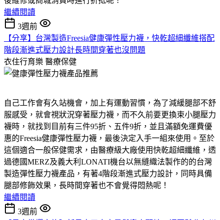
後維修或商城消費時進行折抵呢！
繼續閱讀
3週前
【分享】台灣製造Freesia健康彈性壓力襪，快乾超細纖維搭配
階段漸進式壓力設計長時間穿著也沒問題
衣住行育樂
醫療保健
自己工作會有久站機會，加上有運動習慣，為了減緩腿部不舒
服感受，就會視狀況穿著壓力襪，而不久前要更換束小腿壓力
襪時，就找到目前有三件95折、五件9折，並且滿額免運費優
惠的Freesia健康彈性壓力襪，最後決定入手一組來使用。至於
這個適合一般保健需求，由醫療級大廠使用快乾超細纖維，透
過德國MERZ及義大利LONATI機台以無縫織法製作的的台灣
製造彈性壓力襪產品，有著4階段漸進式壓力設計，同時具備
腿部修飾效果，長時間穿著也不會覺得悶熱呢！
繼續閱讀
3週前