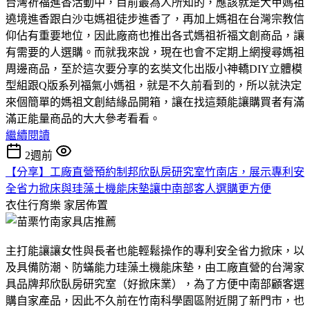
台灣祈福進香活動中，目前最為人所知的，應該就是大甲媽祖
遶境進香跟白沙屯媽祖徒步進香了，再加上媽祖在台灣宗教信
仰佔有重要地位，因此廠商也推出各式媽祖祈福文創商品，讓
有需要的人選購。而就我來說，現在也會不定期上網搜尋媽祖
周邊商品，至於這次要分享的玄奘文化出版小神轎DIY立體模
型組跟Q版系列福氣小媽祖，就是不久前看到的，所以就決定
來個簡單的媽祖文創結緣品開箱，讓在找這類能讓購買者有滿
滿正能量商品的大大參考看看。
繼續閱讀
2週前
【分享】工廠直營預約制邦欣臥房研究室竹南店，展示專利安
全省力掀床與珪藻土機能床墊讓中南部客人選購更方便
衣住行育樂
家居佈置
主打能讓讓女性與長者也能輕鬆操作的專利安全省力掀床，以
及具備防潮、防蟎能力珪藻土機能床墊，由工廠直營的台灣家
具品牌邦欣臥房研究室（好掀床業），為了方便中南部顧客選
購自家產品，因此不久前在竹南科學園區附近開了新門市，也