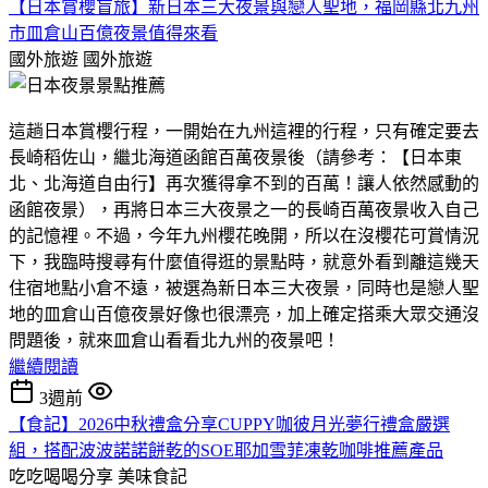
【日本賞櫻盲旅】新日本三大夜景與戀人聖地，福岡縣北九州
市皿倉山百億夜景值得來看
國外旅遊
國外旅遊
這趟日本賞櫻行程，一開始在九州這裡的行程，只有確定要去
長崎稻佐山，繼北海道函館百萬夜景後（請參考：【日本東
北、北海道自由行】再次獲得拿不到的百萬！讓人依然感動的
函館夜景），再將日本三大夜景之一的長崎百萬夜景收入自己
的記憶裡。不過，今年九州櫻花晚開，所以在沒櫻花可賞情況
下，我臨時搜尋有什麼值得逛的景點時，就意外看到離這幾天
住宿地點小倉不遠，被選為新日本三大夜景，同時也是戀人聖
地的皿倉山百億夜景好像也很漂亮，加上確定搭乘大眾交通沒
問題後，就來皿倉山看看北九州的夜景吧！
繼續閱讀
3週前
【食記】2026中秋禮盒分享CUPPY咖彼月光夢行禮盒嚴選
組，搭配波波諾諾餅乾的SOE耶加雪菲凍乾咖啡推薦產品
吃吃喝喝分享
美味食記