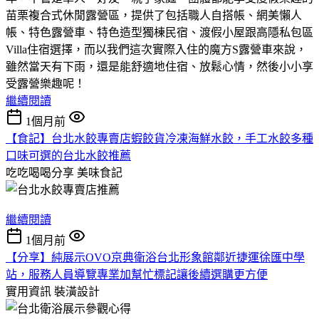
苗栗複合式休閒露營區，提供了包括職人自搭帳、網美懶人
帳、特色露營車、特色造型獨棟民宿、渡假小屋跟高隱私包區
Villa住宿選擇，而以我們這次實際入住的魔方S露營車來說，
雖然當天有下雨，還是能舒適地住宿、放鬆心情，然後小小享
受露營樂趣呢！
繼續閱讀
1個月前
【食記】台北水餃專賣店蝦餃貨冷凍海鮮水餃，手工水餃多種
口味可選的台北水餃推薦
吃吃喝喝分享
美味食記
繼續閱讀
1個月前
【分享】純展示OVO京典衛浴台北形象館鄰近捷運徐匯中學
站，服務人員導覽專業加幫忙標記讓後續選購更方便
實用資訊
裝潢設計