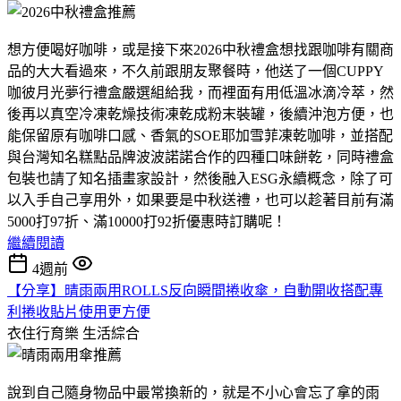
想方便喝好咖啡，或是接下來2026中秋禮盒想找跟咖啡有關商
品的大大看過來，不久前跟朋友聚餐時，他送了一個CUPPY
咖彼月光夢行禮盒嚴選組給我，而裡面有用低溫冰滴冷萃，然
後再以真空冷凍乾燥技術凍乾成粉末裝罐，後續沖泡方便，也
能保留原有咖啡口感、香氣的SOE耶加雪菲凍乾咖啡，並搭配
與台灣知名糕點品牌波波諾諾合作的四種口味餅乾，同時禮盒
包裝也請了知名插畫家設計，然後融入ESG永續概念，除了可
以入手自己享用外，如果要是中秋送禮，也可以趁著目前有滿
5000打97折、滿10000打92折優惠時訂購呢！
繼續閱讀
4週前
【分享】晴雨兩用ROLLS反向瞬間捲收傘，自動開收搭配專
利捲收貼片使用更方便
衣住行育樂
生活綜合
說到自己隨身物品中最常換新的，就是不小心會忘了拿的雨