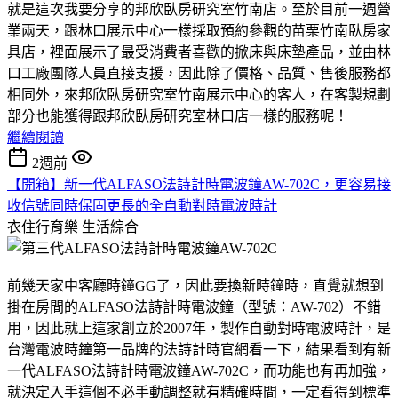
就是這次我要分享的邦欣臥房研究室竹南店。至於目前一週營
業兩天，跟林口展示中心一樣採取預約參觀的苗栗竹南臥房家
具店，裡面展示了最受消費者喜歡的掀床與床墊產品，並由林
口工廠團隊人員直接支援，因此除了價格、品質、售後服務都
相同外，來邦欣臥房研究室竹南展示中心的客人，在客製規劃
部分也能獲得跟邦欣臥房研究室林口店一樣的服務呢！
繼續閱讀
2週前
【開箱】新一代ALFASO法詩計時電波鐘AW-702C，更容易接
收信號同時保固更長的全自動對時電波時計
衣住行育樂
生活綜合
前幾天家中客廳時鐘GG了，因此要換新時鐘時，直覺就想到
掛在房間的ALFASO法詩計時電波鐘（型號：AW-702）不錯
用，因此就上這家創立於2007年，製作自動對時電波時計，是
台灣電波時鐘第一品牌的法詩計時官網看一下，結果看到有新
一代ALFASO法詩計時電波鐘AW-702C，而功能也有再加強，
就決定入手這個不必手動調整就有精確時間，一定看得到標準