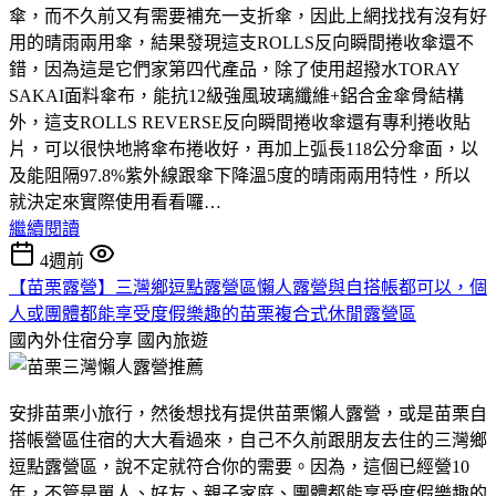
傘，而不久前又有需要補充一支折傘，因此上網找找有沒有好
用的晴雨兩用傘，結果發現這支ROLLS反向瞬間捲收傘還不
錯，因為這是它們家第四代產品，除了使用超撥水TORAY
SAKAI面料傘布，能抗12級強風玻璃纖維+鋁合金傘骨結構
外，這支ROLLS REVERSE反向瞬間捲收傘還有專利捲收貼
片，可以很快地將傘布捲收好，再加上弧長118公分傘面，以
及能阻隔97.8%紫外線跟傘下降溫5度的晴雨兩用特性，所以
就決定來實際使用看看囉…
繼續閱讀
4週前
【苗栗露營】三灣鄉逗點露營區懶人露營與自搭帳都可以，個
人或團體都能享受度假樂趣的苗栗複合式休閒露營區
國內外住宿分享
國內旅遊
安排苗栗小旅行，然後想找有提供苗栗懶人露營，或是苗栗自
搭帳營區住宿的大大看過來，自己不久前跟朋友去住的三灣鄉
逗點露營區，說不定就符合你的需要。因為，這個已經營10
年，不管是單人、好友、親子家庭、團體都能享受度假樂趣的