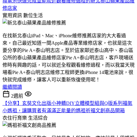
換電池快速完成並能就近觀看維修過程的新北泰山蘋果產品維
修店家
實用資訊
數位生活
在找新北泰山iPad、Mac、iPhone維修推薦店家的大大看過
來，自己最近知道一間Apple產品專業維修店家，也就是這次
要分享的Pie A+泰山明志店。至於這家鄰近泰山高中、泰山區
公所的泰山蘋果產品維修店家Pie A+泰山明志店，客戶現場送
修時有興趣的話，可以就近全程觀看維修過程，而以我當天現
場看Pie A+泰山明志店維修工程師更換iPhone 14電池來說，很
快就完成維修，讓客人可以重新恢復使用呢！
繼續閱讀
2週前
【分享】玄奘文化出版小神轎DIY立體模型組與Q版系列福氣
小媽祖，讓購買者有滿滿正能量的媽祖祈福文創商品開箱
衣住行育樂
生活綜合