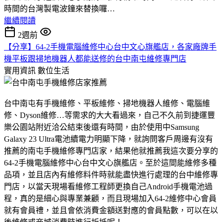
時間的台灣製電波鐘來替換囉…
繼續閱讀
2週前
【分享】64-2手機電腦維修中心台中文心旗艦店，各家廠牌手
機平板跟掃地機器人都能送修的台中南屯維修專門店
實用資訊
數位生活
台中南屯有手機維修、平板維修、掃地機器人維修、電腦維
修、Dyson維修…等需求的大大看過來，自己不久前到捷運豐
樂公園站附近洽公結束後還有時間，由於使用中Samsung
Galaxy 23 Ultra電池續電力明顯下降，就詢問客戶周邊有沒有
推薦的南屯手機維修專門店家，結果他就推薦我這次要分享的
64-2手機電腦維修中心台中文心旗艦店。至於這間能維修多種
品項，並且店內有維修料件時就能盡快進行處理的台中維修專
門店，以當天現場看維修工程師更換自己Android手機電池過
程，真的是細心與專業兼顧，而且現場加入64-2維修中心會員
就有會員禮，並且會依消費金額送對應的會員點數，可以在以