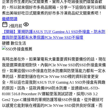
企業合作生產的紀文關東煮，實際入手吃過後我們還蠻喜歡
的，所以就來個好市多商品開箱，分享一下這個在家可以輕鬆
煮出美味好吃日式關東煮的好市多冷凍商品紀文關東煮吧！
繼續閱讀
2個月前
【開箱】軍規防護ASUS TUF Gaming A1 SSD外接盒，防水防
塵與防墜落都有水準保護PCIe NVme SSD不損壞
硬體
數位生活
有時出差在外，如果筆電有大量重要資料需要備份的話，現在
我是選擇速度相對快，內裝PCIe NVme SSD的SSD外接盒來備
份，如果這個SSD外接盒在防水防塵與防墜落能力都有一定水
準的話，那麼對儲存在PCIe NVme SSD裡的資料就會更安
全，所以這也是我對ASUS TUF Gaming A1 SSD外接盒有興趣
的原因。因為，這款具備IP68防水防塵，並通過MIL-STD-
810H 516.8 Procedure IV運輸墜落測試認證，採用USB 3.2
Gen2 Type-C連接埠的軍規防護等級SSD外接盒，從外觀就可
以感覺它能對裝在裡面的PCIe NVme SSD提供良好保護，而