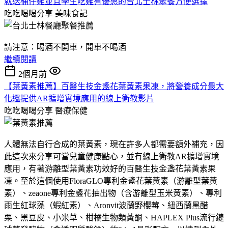
就送桶仔雞並且學生吃雞有優惠的台北士林聚餐方便選擇
吃吃喝喝分享
美味食記
請注意：喝酒不開車，開車不喝酒
繼續閱讀
2個月前
【葉黃素推薦】百醫生技金盞花葉黃素果凍，將營養成分最大
化還提供AR擴增實境應用的線上衛教影片
吃吃喝喝分享
醫療保健
人體無法自行合成的葉黃素，現在許多人都需要額外補充，因
此這次來分享可當兒童健康點心，並有線上衛教AR擴增實境
應用，有著游離型葉黃素功效好的百醫生技金盞花葉黃素果
凍。至於這個使用FloraGLO專利金盞花葉黃素（游離型葉黃
素）、zeaone專利金盞花抽出物（含游離型玉米黃素）、專利
雨生紅球藻（蝦紅素）、Aronvit波蘭野櫻莓、紐西蘭黑醋
栗、黑豆皮、小米草、柑橘生物類黃酮、HAPLEX Plus流行鏈