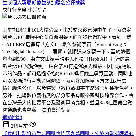
生成個人專屬影像並參加聯名公仔抽獎
衣住行育樂
生活綜合
上星期到台北101大樓洽公，由於結束後已經中午了，就決定
到台北101購物中心美食街用餐，而在步行過程中，看到一樓
GALLERY這裡有「方文山×數位藝術宇宙（Vincent Fang X
The Digital Universe）」展覽，就順道來參觀一下。至於這個
舉辦到5/30，由方文山攜手晧飛思科技（Heph AI）打造的最
新台北101展覽活動，結合了AI打造沉浸式體驗，因此現場展
示的作品，都可透過掃描QR Code進行線上導覽互動，同時也
可以現場進行互動合照體驗，就可參加限量《方文山x周杰
倫》聯名公仔，以及特製《數位藝術宇宙悠遊卡》抽獎活動。
另外，這場數位藝術展的部分展品有跟帝圖科技跨界合作，會
在台灣最大的拍賣平台及藝術電商亮相，並且6/28在國泰金融
會議廳也會舉辦一場拍賣活動呢！
繼續閱讀
2個月前
【食記】新竹市手烘咖啡專門店九慕咖啡，外酥內軟招牌濃心