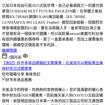
之前日本自由行逛2025大阪世博，自己必看展館之一的萬代南
夢宮GUNDAM NEXT FUTURE PAVILION館，在參觀之後就
想買RX-78F00/E鋼彈EX-001璃羽裝備（RX-78F00E
GUNDAM EX-001 GLRSS Feather）模型回家組裝，但關西世
博會場裡面賣的EG版，實在沒興趣入手，後來等回台灣之後
才發現有另一個版本可選購，所以就趁著mercari美露可利台灣
有提供頗優惠折價券時，買了一盒要來素組，而加上運費後的
價格，跟模型定價是差不多的說…
繼續閱讀
2個月前
【食記】好市多商品開箱紀文關東煮，在家就可以輕鬆煮出美
味好吃日式關東煮
吃吃喝喝分享
美味食記
天氣涼冷的時候，吃熱熱的食物很暖心，至於我喜歡的暖心食
物中就包括ODEN關東煮。而前幾天家人到COSTCO北投店補
貨時，就發現這個由日本第一大魚肉加工製品公司紀文跟憶霖