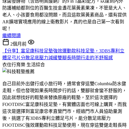
球菌發酵物（含透明質酸鈉）的9 in 1晶彩配方，以達到內外
防護補給都到位的百醫生技金盞花葉黃素果凍，不管是大人、
老人、小孩要食用都沒問題，而且這款葉黃素商品，還有提供
AR擴增實境應用的線上衛教影片，真的也是自己第一次看到
呢！
繼續閱讀
2個月前
【分享】富足康科技足墊強效運動款科技足墊，3DBS專利立
體足弓片分散足底壓力減緩雙腳長時間行走的不舒服感
衣住行育樂
生活綜合
自己目前外出健行或小旅行時，通常會穿這雙Columbia防水健
走鞋，但也發現如果長時間步行的話，雙腳就會蠻不舒服的，
因此就想找好的鞋墊來替換原廠的鞋墊，至於這次選擇的
FOOTDISC富足康科技足墊，有實體店面也可線上購買，而我
這次是選擇到富足康忠孝直營門市，經過門市人員協助量測
後，挑選了有3DBS專利立體足弓片，能分散足底壓力
FOOTDISC強效運動款科技足墊使用，現在穿這雙健走鞋長時