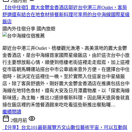
2個月前
【台中住宿】震大金鬱金香酒店鄰近台中港三井Outlet，客房
舒適還有結合在地食材排餐新料理可享用的台中海線國際星級
飯店
國內外住宿分享
國內旅遊
鄰近台中港三井Outlet、梧棲觀光漁港、高美濕地的震大金鬱
金香酒店，是台中海線首家國際星級飯店，由於這次台中小旅
行主要想放鬆心情，順便到梧棲老街這裡走走逛逛，加上這裡
從市區朝馬轉運站搭台中市公車過來意外方便，在選擇台中住
宿時，就決定在這裡住一晚。至於實際入住這家台中星級飯
店，除了客房舒適外，剛好震大金鬱金香酒店在推廣包括台中
海線在地特色食材，還有大安及日月潭農物產，以「探索海線
新味道」為主軸，推出12道排餐新料理，因此隔天退房後就直
接在飯店裡的禾憶餐酒館來吃吃看這些新推出餐點囉…
繼續閱讀
2個月前
【分享】台北101最新展覽方文山數位藝術宇宙，可以互動與