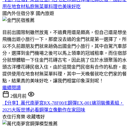
用在地食材私廚無菜單料理也美味好吃
國內外住宿分享
國內旅遊
目前出國限制雖然放寬，不過費用還是頗高，但自己還是想坐
飛機出遊小旅行一下，那麼沒去過的金門就是第一選擇了，所
以不久前跟朋友們就來趟偽出國金門小旅行，其中自駕汽車部
分，選擇到金門機場之後可以馬上領車的冠城租車，而住宿部
分就想體驗一下住金門花磚古宅，因此挑了位於水頭聚落的水
頭古洋樓花磚民宿入住，由於這間金門民宿有合作的私廚，能
提供使用在地食材無菜單料理，其中一天晚餐就吃它們家的餐
點，結果真的美味好吃，讓我們相當印象深刻呢！
繼續閱讀
2個月前
【分享】萬代南夢宮RX-78F00/E鋼彈EX-001璃羽裝備素組，
2025大阪世博必看鋼彈立像動作在家回味
衣住行育樂
收藏嗜好