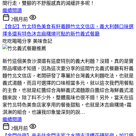
間行走，雙腳的不舒服感真的減緩許多呢！
繼續閱讀
2個月前
【食記】竹北特色美食有籽義麵竹北文信店，義大利麵口味選
擇多還有特色沐吉麻糬燒可點的新竹義式餐廳
吃吃喝喝分享
美味食記
新竹這個美食沙漠還有這麼特別的義大利麵？沒錯，真的是實
際品嚐過才知道，因為這次要分享的這間竹北義式餐廳有籽義
麵竹北文信店，老闆研發了專屬於台灣義大利麵吃法，也就是
義式湯麵，而且可選擇的口味相當多元，就以這次我們用餐點
的主食，也就是紅醬綜合海鮮義式湯麵跟白醬綜合海鮮義式湯
麵來說，除了料不少外，整體風味也很不錯！另外，當天在這
家竹北特色美食店家享用的餐後甜點，也就是沐吉麻糬燒+霜
淇淋的組合，也讓我印象蠻深刻的說…
繼續閱讀
2個月前
【金門住宿】來去住金門古宅之水頭古洋樓花磚民宿，加訂使