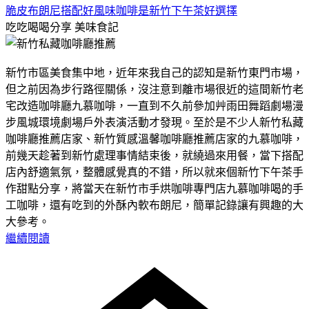
脆皮布朗尼搭配好風味咖啡是新竹下午茶好選擇
吃吃喝喝分享
美味食記
新竹市區美食集中地，近年來我自己的認知是新竹東門市場，
但之前因為步行路徑關係，沒注意到離市場很近的這間新竹老
宅改造咖啡廳九慕咖啡，一直到不久前參加艸雨田舞蹈劇場漫
步風城環境劇場戶外表演活動才發現。至於是不少人新竹私藏
咖啡廳推薦店家、新竹質感溫馨咖啡廳推薦店家的九慕咖啡，
前幾天趁著到新竹處理事情結束後，就繞過來用餐，當下搭配
店內舒適氣氛，整體感覺真的不錯，所以就來個新竹下午茶手
作甜點分享，將當天在新竹市手烘咖啡專門店九慕咖啡喝的手
工咖啡，還有吃到的外酥內軟布朗尼，簡單記錄讓有興趣的大
大參考。
繼續閱讀